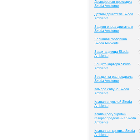
Демпферная прокладка
(
Skoda Ambiente
Детали двигателя Skoda
(
Ambiente
Задняя опора двигателя
(
Skoda Ambiente
Заливная горловина
(
Skoda Ambiente
Защита днища Skoda
(
Ambiente
Защита картера Skoda
(
Ambiente
Звездочка распредвала
(
Skoda Ambiente
Камера сапуна Skoda
(
Ambiente
Клапан впускной Skoda
(
Ambiente
Клапан регулировки
(
газораспределения Skoda
Ambiente
Клапанная крышка Skoda
(
Ambiente