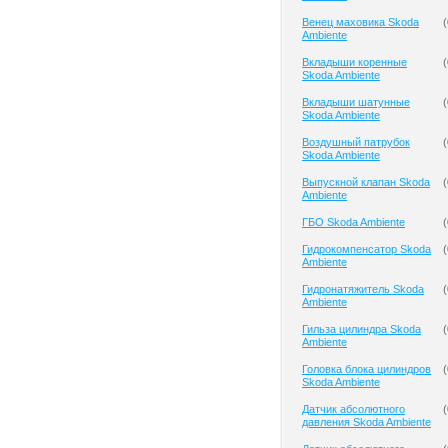
Венец маховика Skoda
(
Ambiente
Вкладыши коренные
(
Skoda Ambiente
Вкладыши шатунные
(
Skoda Ambiente
Воздушный патрубок
(
Skoda Ambiente
Выпускной клапан Skoda
(
Ambiente
ГБО Skoda Ambiente
(
Гидрокомпенсатор Skoda
(
Ambiente
Гидронатяжитель Skoda
(
Ambiente
Гильза цилиндра Skoda
(
Ambiente
Головка блока цилиндров
(
Skoda Ambiente
Датчик абсолютного
(
давления Skoda Ambiente