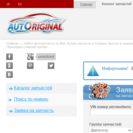
Каталог запчастей
Главная
Главная
→
Найти автозапчасть по Вин. Куплю запчасть в Украине быстро и недорого
Прокладка сливной пробки
undefined
З
Информация!
Каталог запчастей
Заяв
на запчас
Поиск по номеру
VIN номер автомобиля:
Заявка на запчасть
Группа запчастей: