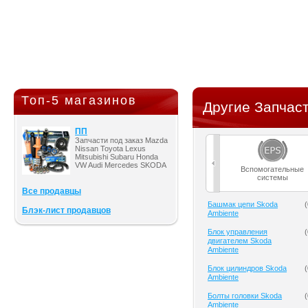
Топ-5 магазинов
Другие Запчаст
ПП
Запчасти под заказ Mazda
Nissan Toyota Lexus
Mitsubishi Subaru Honda
VW Audi Mercedes SKODA
Вспомогательные
системы
Все продавцы
Башмак цепи Skoda
(
Блэк-лист продавцов
Ambiente
Блок управления
(
двигателем Skoda
Ambiente
Блок цилиндров Skoda
(
Ambiente
Болты головки Skoda
(
Ambiente