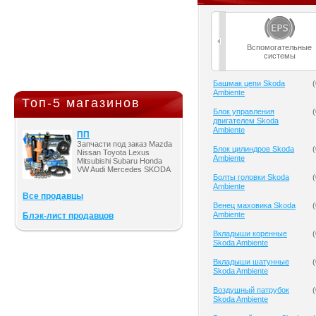
Вспомогательные
системы
Башмак цепи Skoda
(
Ambiente
Топ-5 магазинов
Блок управления
(
двигателем Skoda
Ambiente
ПП
Запчасти под заказ Mazda
Блок цилиндров Skoda
(
Nissan Toyota Lexus
Ambiente
Mitsubishi Subaru Honda
VW Audi Mercedes SKODA
Болты головки Skoda
(
Ambiente
Все продавцы
Венец маховика Skoda
(
Ambiente
Блэк-лист продавцов
Вкладыши коренные
(
Skoda Ambiente
Вкладыши шатунные
(
Skoda Ambiente
Воздушный патрубок
(
Skoda Ambiente