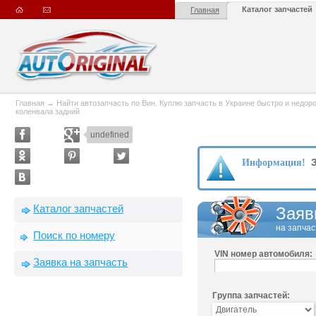
Каталог запчастей
Главная
Главная
→
Найти автозапчасть по Вин. Куплю запчасть в Украине быстро и недорого
коленвала задний
undefined
З
Информация!
Каталог запчастей
Заяв
на запчас
Поиск по номеру
VIN номер автомобиля:
Заявка на запчасть
Группа запчастей: