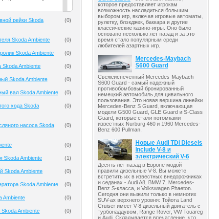
которое предоставляет игрокам
возможность насладиться большим
выбором игр, включая игровые автоматы,
вной рейки Skoda
(
0
)
рулетку, блэкджек, баккара и другие
классические казино-игры. Оно было
основано несколько лет назад и за это
теля Skoda Ambiente
(
0
)
время стало популярным среди
любителей азартных игр.
олик Skoda Ambiente
(
0
)
Mercedes-Maybach
S600 Guard
 Skoda Ambiente
(
0
)
Свежеиспеченный Mercedes-Maybach
ый Skoda Ambiente
(
0
)
S600 Guard - самый надежный
противобомбовый бронированный
ый вал Skoda Ambiente
(
0
)
немецкий автомобиль для цивильного
пользования. Это новая вершина линейки
того хода Skoda
(
0
)
Mercedes-Benz S Guard, включающая
модели G500 Guard, GLE Guard и S-Class
Guard, которые стали потомками
известных Nurburg 460 и 1960 Mercedes-
сляного насоса Skoda
(
0
)
Benz 600 Pullman.
Новые Audi TDI Diesels
iente
(
0
)
Include V-8 и
электрический V-6
я Skoda Ambiente
(
1
)
Десять лет назад в Европе модой
правили дизельные V-8. Вы можете
й Skoda Ambiente
(
0
)
встретить их в известных внедорожниках
и седанах - Audi A8, BMW 7, Mercedes-
ератора Skoda Ambiente
(
0
)
Benz S-класса, и Volkswagen Phaeton.
Сегодня они выжили только в немногих
a Ambiente
(
0
)
SUV-ах верхнего уровня: Тойота Land
Cruiser имеет V-8 дизельный двигатель с
 Skoda Ambiente
(
0
)
турбонаддувом, Range Rover, VW Touareg
и Audi. Складывается впечатление, что