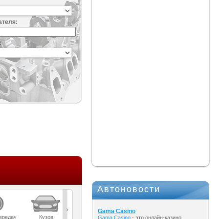
ателя:
:
Автоновости
Gama Casino
ередач
Кузов
Масла
Мост
Подвеска
Gama Casino
- это онлайн-казино,