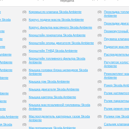
передача
e
(
0
)
Коромысло клапана Skoda Ambiente
(
0
)
Прокладка топли
Ambiente
м Skoda
(
0
)
Корпус подачи масла Skoda Ambiente
(
0
)
Прокладки двига
Корпус фильтра масляного Skoda Ambiente
(
0
)
nte
(
0
)
Промежуточный р
Кронштейн генератора Skoda Ambiente
(
0
)
te
(
0
)
Пружина клапана
Кронштейн опоры двигателя Skoda Ambiente
(
0
)
ente
(
0
)
Радиатор маслян
Кронштейн ТНВД Skoda Ambiente
(
0
)
mbiente
(
0
)
Распределительн
Кронштейн топливного фильтра Skoda
(
0
)
Ambiente
(
0
)
Ambiente
Регулятор холос
Ambiente
Ambiente
(
0
)
Крышка головки блока цилиндров Skoda
(
0
)
Ambiente
Ремкомплект ма
Ambiente
biente
(
0
)
Крышка грм Skoda Ambiente
(
0
)
Рокер Skoda Amb
(
0
)
Крышка двигателя Skoda Ambiente
(
0
)
Ролик натяжител
biente
(
0
)
Крышка картера Skoda Ambiente
(
0
)
Ролик паразитны
iente
(
0
)
Крышка маслозаливной горловины Skoda
(
0
)
Ambiente
Ролик ремня ген
ente
(
0
)
Маслоотделитель картерных газов Skoda
(
0
)
Ролики грм Skod
oda Ambiente
(
0
)
Ambiente
Сальник клапана
ия Skoda
(
0
)
Маслоприемник Skoda Ambiente
(
0
)