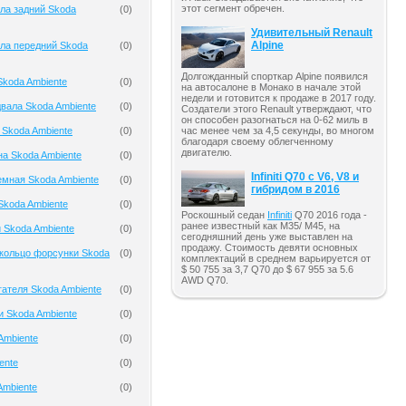
этот сегмент обречен.
ла задний Skoda
(
0
)
Удивительный Renault
Alpine
ла передний Skoda
(
0
)
Долгожданный спорткар Alpine появился
koda Ambiente
(
0
)
на автосалоне в Монако в начале этой
недели и готовится к продаже в 2017 году.
вала Skoda Ambiente
(
0
)
Создатели этого Renault утверждают, что
он способен разогнаться на 0-62 миль в
 Skoda Ambiente
(
0
)
час менее чем за 4,5 секунды, во многом
благодаря своему облегченному
двигателю.
на Skoda Ambiente
(
0
)
Infiniti Q70 с V6, V8 и
мная Skoda Ambiente
(
0
)
гибридом в 2016
Skoda Ambiente
(
0
)
Роскошный седан
Infiniti
Q70 2016 года -
ранее известный как M35/ M45, на
 Skoda Ambiente
(
0
)
сегодняшний день уже выставлен на
продажу. Стоимость девяти основных
кольцо форсунки Skoda
(
0
)
комплектаций в среднем варьируется от
$ 50 755 за 3,7 Q70 до $ 67 955 за 5.6
AWD Q70.
гателя Skoda Ambiente
(
0
)
и Skoda Ambiente
(
0
)
Ambiente
(
0
)
ente
(
0
)
Ambiente
(
0
)