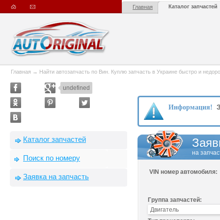
Каталог запчастей
Главная
Главная
→
Найти автозапчасть по Вин. Куплю запчасть в Украине быстро и недорого
undefined
З
Информация!
Каталог запчастей
Заяв
на запчас
Поиск по номеру
VIN номер автомобиля:
Заявка на запчасть
Группа запчастей: