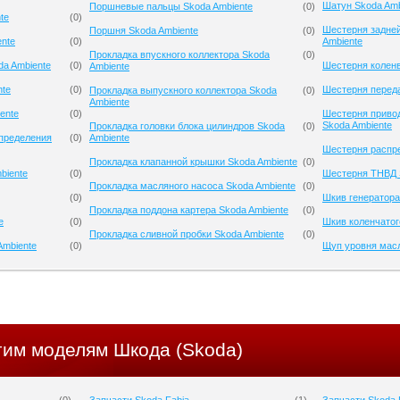
Шатун Skoda Amb
Поршневые пальцы Skoda Ambiente
(
0
)
te
(
0
)
Шестерня задней
Поршня Skoda Ambiente
(
0
)
ente
(
0
)
Ambiente
Прокладка впускного коллектора Skoda
(
0
)
da Ambiente
(
0
)
Шестерня коленв
Ambiente
nte
(
0
)
Шестерня переда
Прокладка выпускного коллектора Skoda
(
0
)
Ambiente
ente
(
0
)
Шестерня приво
Skoda Ambiente
Прокладка головки блока цилиндров Skoda
(
0
)
спределения
(
0
)
Ambiente
Шестерня распре
Прокладка клапанной крышки Skoda Ambiente
(
0
)
biente
(
0
)
Шестерня ТНВД 
Прокладка масляного насоса Skoda Ambiente
(
0
)
(
0
)
Шкив генератора
Прокладка поддона картера Skoda Ambiente
(
0
)
e
(
0
)
Шкив коленчатог
Прокладка сливной пробки Skoda Ambiente
(
0
)
Ambiente
(
0
)
Щуп уровня масл
гим моделям Шкода (Skoda)