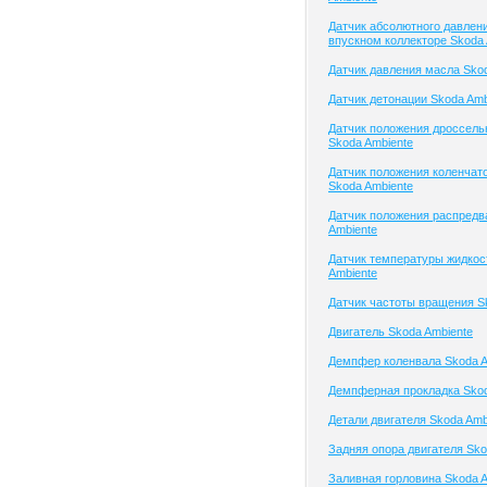
Датчик абсолютного давлени
впускном коллекторе Skoda 
Датчик давления масла Skod
Датчик детонации Skoda Amb
Датчик положения дроссель
Skoda Ambiente
Датчик положения коленчато
Skoda Ambiente
Датчик положения распредв
Ambiente
Датчик температуры жидкос
Ambiente
Датчик частоты вращения S
Двигатель Skoda Ambiente
Демпфер коленвала Skoda A
Демпферная прокладка Skod
Детали двигателя Skoda Amb
Задняя опора двигателя Sko
Заливная горловина Skoda A