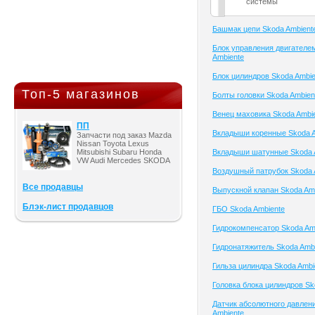
системы
Башмак цепи Skoda Ambient
Блок управления двигателе
Ambiente
Блок цилиндров Skoda Ambie
Топ-5 магазинов
Болты головки Skoda Ambien
Венец маховика Skoda Ambi
ПП
Вкладыши коренные Skoda A
Запчасти под заказ Mazda
Nissan Toyota Lexus
Mitsubishi Subaru Honda
Вкладыши шатунные Skoda 
VW Audi Mercedes SKODA
Воздушный патрубок Skoda 
Все продавцы
Выпускной клапан Skoda Am
Блэк-лист продавцов
ГБО Skoda Ambiente
Гидрокомпенсатор Skoda Am
Гидронатяжитель Skoda Amb
Гильза цилиндра Skoda Ambi
Головка блока цилиндров Sk
Датчик абсолютного давлен
Ambiente