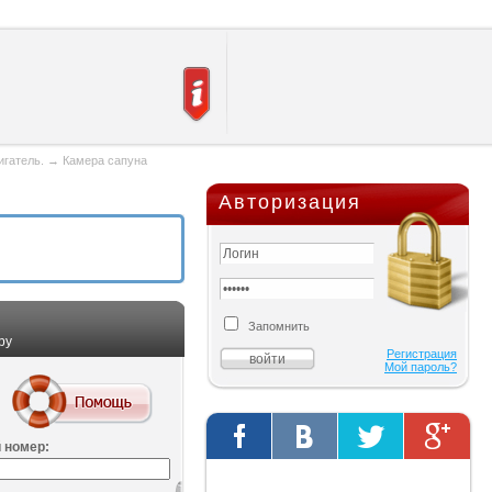
игатель.
→
Камера сапуна
Авторизация
Запомнить
ру
Регистрация
Мой пароль?
 номер:
Твиты от @AutOriginalShop