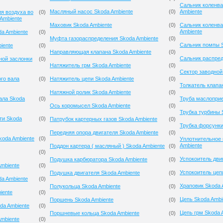
Сальник коленва
Масляный насос Skoda Ambiente
(
0
)
Ambiente
я воздуха во
(
0
)
Ambiente
Маховик Skoda Ambiente
(
0
)
Сальник коленва
Ambiente
a Ambiente
(
0
)
Муфта газораспределения Skoda Ambiente
(
0
)
Сальник помпы S
iente
(
0
)
Направляющая клапана Skoda Ambiente
(
0
)
Сальник распред
ной заслонки
(
0
)
Натяжитель грм Skoda Ambiente
(
0
)
Сектор заводной
го вала
(
0
)
Натяжитель цепи Skoda Ambiente
(
0
)
Толкатель клапа
Натяжной ролик Skoda Ambiente
(
0
)
ала Skoda
(
0
)
Труба маслоприе
Ось коромысел Skoda Ambiente
(
0
)
Трубка турбины 
ти Skoda
(
0
)
Патрубок картерных газов Skoda Ambiente
(
0
)
Трубка форсунки
Передняя опора двигателя Skoda Ambiente
(
0
)
koda Ambiente
(
0
)
Уплотнительное 
Ambiente
Поддон картера ( масляный ) Skoda Ambiente
(
0
)
(
0
)
Успокоитель дви
Подушка карбюратора Skoda Ambiente
(
0
)
mbiente
(
0
)
Успокоитель цеп
Подушка двигателя Skoda Ambiente
(
0
)
a Ambiente
(
0
)
Храповик Skoda 
Полукольца Skoda Ambiente
(
0
)
iente
(
0
)
Цепь Skoda Ambi
Поршень Skoda Ambiente
(
0
)
da Ambiente
(
0
)
Цепь грм Skoda 
Поршневые кольца Skoda Ambiente
(
0
)
mbiente
(
0
)