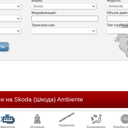
Марка:
Модель:
Модификация:
Объём двиг
Трансмиссия:
Тип топлива
и на Skoda (Шкода) Ambiente
Карданная
Двигатель
Интерьер
Кондиционер
Коробка п