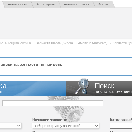
Автоновости
Автофирмы
Автоаксессуары
Форум
. autoriginal.com.ua
→
Запчасти Шкода (Skoda)
→
Амбиент (Ambiente)
→
Запчасти Дв
аявки на запчасти не найдены
ка
Поиск
ть
по каталожному номе
Название запчасти:
Каталожный