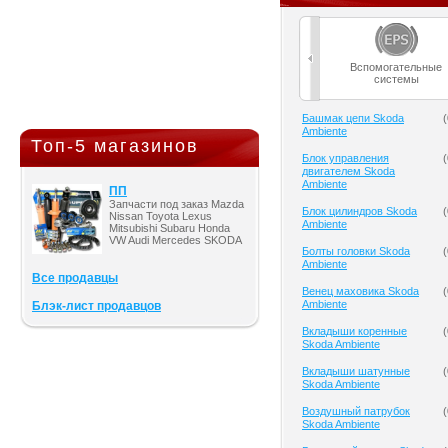
Вспомогательные
системы
Башмак цепи Skoda
(
Ambiente
Топ-5 магазинов
Блок управления
(
двигателем Skoda
Ambiente
ПП
Запчасти под заказ Mazda
Блок цилиндров Skoda
(
Nissan Toyota Lexus
Ambiente
Mitsubishi Subaru Honda
VW Audi Mercedes SKODA
Болты головки Skoda
(
Ambiente
Все продавцы
Венец маховика Skoda
(
Ambiente
Блэк-лист продавцов
Вкладыши коренные
(
Skoda Ambiente
Вкладыши шатунные
(
Skoda Ambiente
Воздушный патрубок
(
Skoda Ambiente