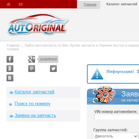
Каталог запчастей
Главная
Главная
→
Найти автозапчасть по Вин. Куплю запчасть в Украине быстро и недорого
головки
undefined
З
Информация!
Каталог запчастей
Заяв
на запчас
Поиск по номеру
VIN номер автомобиля:
Заявка на запчасть
Группа запчастей: