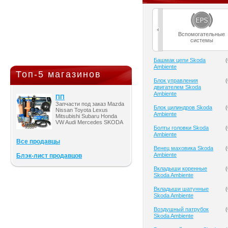
Вспомогательные
системы
Башмак цепи Skoda
(
Ambiente
Топ-5 магазинов
Блок управления
(
двигателем Skoda
Ambiente
ПП
Запчасти под заказ Mazda
Блок цилиндров Skoda
(
Nissan Toyota Lexus
Ambiente
Mitsubishi Subaru Honda
VW Audi Mercedes SKODA
Болты головки Skoda
(
Ambiente
Все продавцы
Венец маховика Skoda
(
Ambiente
Блэк-лист продавцов
Вкладыши коренные
(
Skoda Ambiente
Вкладыши шатунные
(
Skoda Ambiente
Воздушный патрубок
(
Skoda Ambiente