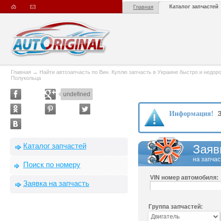
Каталог запчастей
Главная
Главная
→
Найти автозапчасть по Вин. Куплю запчасть в Украине быстро и недорого
Полукольца
undefined
З
Информация!
Каталог запчастей
Заяв
на запчас
Поиск по номеру
VIN номер автомобиля:
Заявка на запчасть
Группа запчастей: