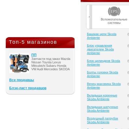
Вспомогательные
системы
Башмак цепи Skoda
(
Ambiente
Топ-5 магазинов
Блок управления
(
двигателем Skoda
Ambiente
ПП
Запчасти под заказ Mazda
Блок цилиндров Skoda
(
Nissan Toyota Lexus
Ambiente
Mitsubishi Subaru Honda
VW Audi Mercedes SKODA
Болты головки Skoda
(
Ambiente
Все продавцы
Венец маховика Skoda
(
Ambiente
Блэк-лист продавцов
Вкладыши коренные
(
Skoda Ambiente
Вкладыши шатунные
(
Skoda Ambiente
Воздушный патрубок
(
Skoda Ambiente