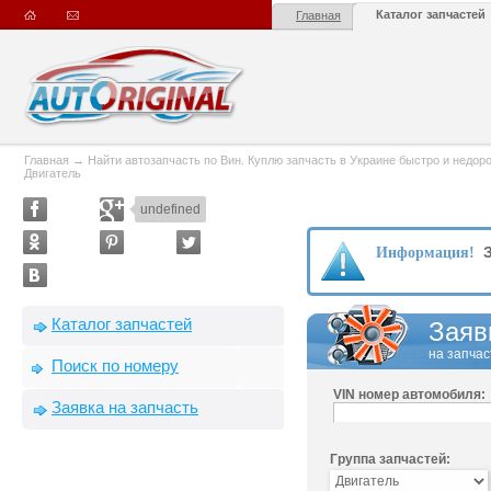
Каталог запчастей
Главная
Главная
→
Найти автозапчасть по Вин. Куплю запчасть в Украине быстро и недорого
Двигатель
undefined
З
Информация!
Каталог запчастей
Заяв
на запчас
Поиск по номеру
VIN номер автомобиля:
Заявка на запчасть
Группа запчастей: