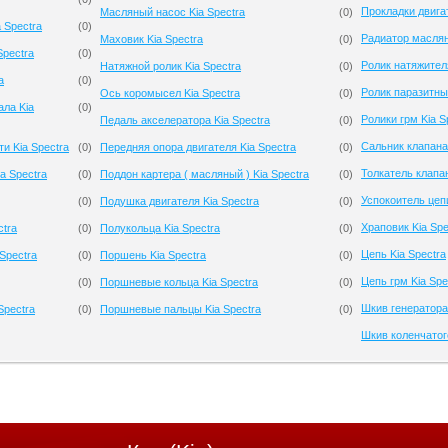
Прокладки двигат
Масляный насос Kia Spectra
(
0
)
 Spectra
(
0
)
Радиатор маслян
Маховик Kia Spectra
(
0
)
Spectra
(
0
)
Ролик натяжителя
Натяжной ролик Kia Spectra
(
0
)
a
(
0
)
Ролик паразитный
Ось коромысел Kia Spectra
(
0
)
ала Kia
(
0
)
Ролики грм Kia S
Педаль акселератора Kia Spectra
(
0
)
Сальник клапана 
и Kia Spectra
(
0
)
Передняя опора двигателя Kia Spectra
(
0
)
Толкатель клапан
a Spectra
(
0
)
Поддон картера ( масляный ) Kia Spectra
(
0
)
Успокоитель цепи
(
0
)
Подушка двигателя Kia Spectra
(
0
)
Храповик Kia Spe
ctra
(
0
)
Полукольца Kia Spectra
(
0
)
Цепь Kia Spectra
Spectra
(
0
)
Поршень Kia Spectra
(
0
)
Цепь грм Kia Spe
(
0
)
Поршневые кольца Kia Spectra
(
0
)
Шкив генератора 
Spectra
(
0
)
Поршневые пальцы Kia Spectra
(
0
)
Шкив коленчатого