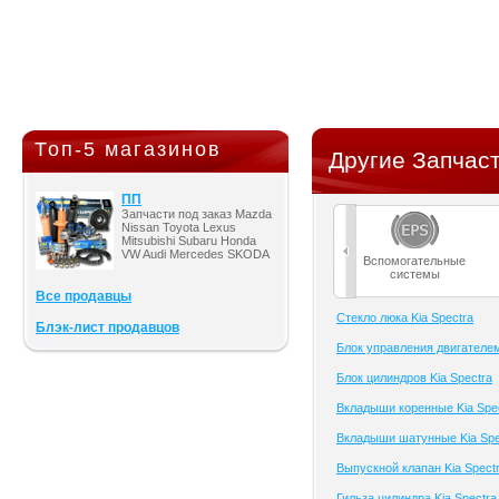
Топ-5 магазинов
Другие Запчаст
ПП
Запчасти под заказ Mazda
Nissan Toyota Lexus
Mitsubishi Subaru Honda
VW Audi Mercedes SKODA
Вспомогательные
системы
Все продавцы
Cтекло люка Kia Spectra
Блэк-лист продавцов
Блок управления двигателем
Блок цилиндров Kia Spectra
Вкладыши коренные Kia Spe
Вкладыши шатунные Kia Spe
Выпускной клапан Kia Spect
Гильза цилиндра Kia Spectra