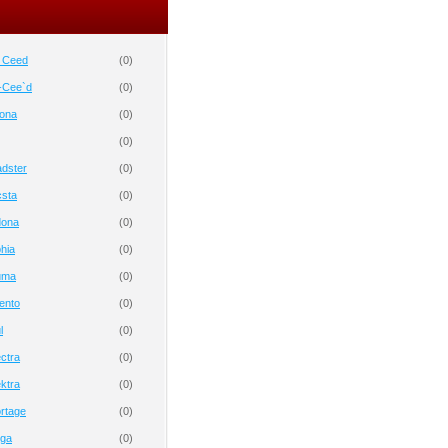
o Ceed
(
0
)
-Cee`d
(
0
)
tona
(
0
)
(
0
)
dster
(
0
)
csta
(
0
)
dona
(
0
)
hia
(
0
)
uma
(
0
)
ento
(
0
)
l
(
0
)
ctra
(
0
)
ktra
(
0
)
rtage
(
0
)
nga
(
0
)