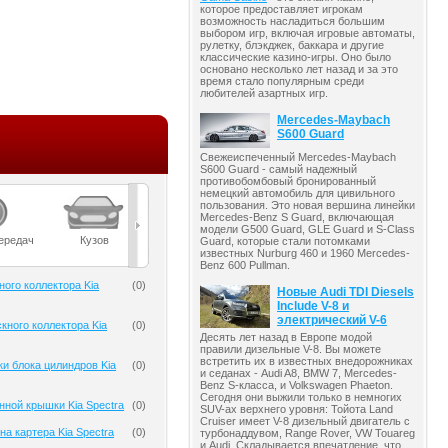
которое предоставляет игрокам
возможность насладиться большим
выбором игр, включая игровые автоматы,
рулетку, блэкджек, баккара и другие
классические казино-игры. Оно было
основано несколько лет назад и за это
время стало популярным среди
любителей азартных игр.
Mercedes-Maybach
S600 Guard
Свежеиспеченный Mercedes-Maybach
S600 Guard - самый надежный
противобомбовый бронированный
немецкий автомобиль для цивильного
пользования. Это новая вершина линейки
Mercedes-Benz S Guard, включающая
модели G500 Guard, GLE Guard и S-Class
ередач
Кузов
Масла
Мост
Подвеска
Guard, которые стали потомками
известных Nurburg 460 и 1960 Mercedes-
Benz 600 Pullman.
ного коллектора Kia
(
0
)
Новые Audi TDI Diesels
Include V-8 и
электрический V-6
кного коллектора Kia
(
0
)
Десять лет назад в Европе модой
правили дизельные V-8. Вы можете
встретить их в известных внедорожниках
ки блока цилиндров Kia
(
0
)
и седанах - Audi A8, BMW 7, Mercedes-
Benz S-класса, и Volkswagen Phaeton.
Сегодня они выжили только в немногих
нной крышки Kia Spectra
(
0
)
SUV-ах верхнего уровня: Тойота Land
Cruiser имеет V-8 дизельный двигатель с
а картера Kia Spectra
(
0
)
турбонаддувом, Range Rover, VW Touareg
и Audi. Складывается впечатление, что