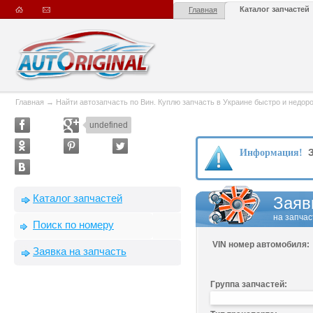
Каталог запчастей
Главная
Главная
→
Найти автозапчасть по Вин. Куплю запчасть в Украине быстро и недорого
undefined
З
Информация!
Каталог запчастей
Заяв
на запчас
Поиск по номеру
VIN номер автомобиля:
Заявка на запчасть
Группа запчастей: