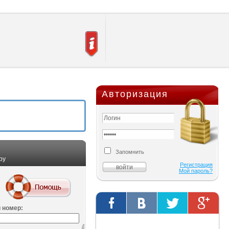
Авторизация
Запомнить
ру
Регистрация
Мой пароль?
 номер:
Твиты от @AutOriginalShop