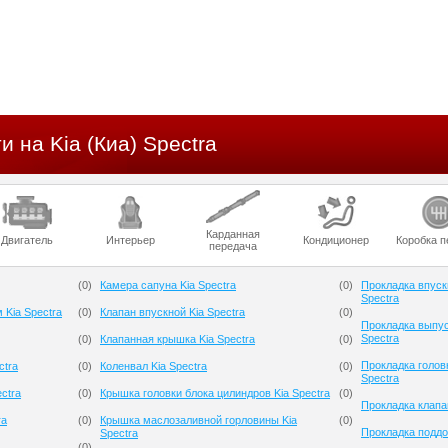
и на Kia (Киа) Spectra
Карданная
Двигатель
Интерьер
Кондиционер
Коробка п
передача
(
0
)
Камера сапуна Kia Spectra
(
0
)
Прокладка впуск
Spectra
 Kia Spectra
(
0
)
Клапан впускной Kia Spectra
(
0
)
Прокладка выпус
Spectra
(
0
)
Клапанная крышка Kia Spectra
(
0
)
Прокладка голов
ctra
(
0
)
Коленвал Kia Spectra
(
0
)
Spectra
ctra
(
0
)
Крышка головки блока цилиндров Kia Spectra
(
0
)
Прокладка клапа
ra
(
0
)
Крышка маслозаливной горловины Kia
(
0
)
Прокладка поддон
Spectra
(
0
)