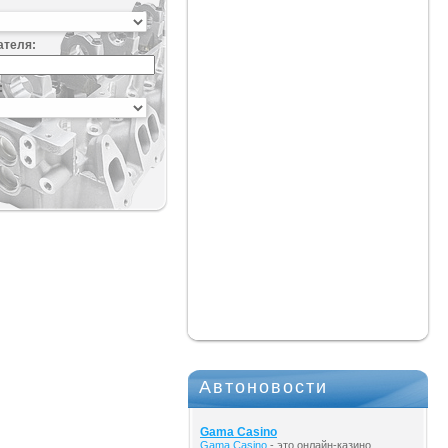
ателя:
:
Автоновости
Gama Casino
Gama Casino
- это онлайн-казино,