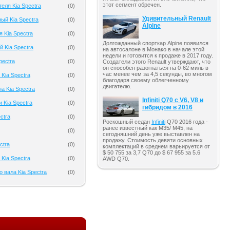
этот сегмент обречен.
еля Kia Spectra
(
0
)
Удивительный Renault
ый Kia Spectra
(
0
)
Alpine
 Kia Spectra
(
0
)
Долгожданный спорткар Alpine появился
 Kia Spectra
(
0
)
на автосалоне в Монако в начале этой
недели и готовится к продаже в 2017 году.
pectra
(
0
)
Создатели этого Renault утверждают, что
он способен разогнаться на 0-62 миль в
час менее чем за 4,5 секунды, во многом
Kia Spectra
(
0
)
благодаря своему облегченному
двигателю.
а Kia Spectra
(
0
)
Infiniti Q70 с V6, V8 и
 Kia Spectra
(
0
)
гибридом в 2016
ctra
(
0
)
Роскошный седан
Infiniti
Q70 2016 года -
ранее известный как M35/ M45, на
(
0
)
сегодняшний день уже выставлен на
продажу. Стоимость девяти основных
ctra
(
0
)
комплектаций в среднем варьируется от
$ 50 755 за 3,7 Q70 до $ 67 955 за 5.6
Kia Spectra
(
0
)
AWD Q70.
 вала Kia Spectra
(
0
)