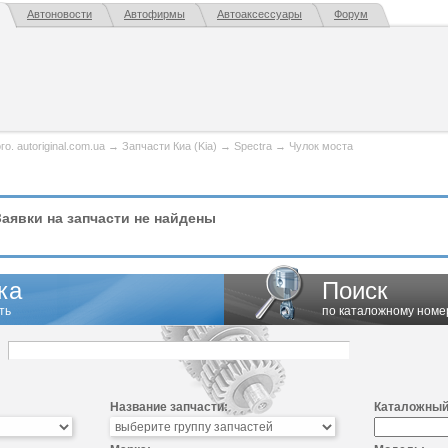
Автоновости
Автофирмы
Автоаксессуары
Форум
. autoriginal.com.ua
→
Запчасти Киа (Kia)
→
Spectra
→
Чулок моста
аявки на запчасти не найдены
ка
Поиск
ть
по каталожному номе
Название запчасти:
Каталожный