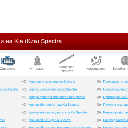
и на Kia (Киа) Spectra
Карданная
Двигатель
Интерьер
Кондиционер
Коробка п
передача
(
0
)
Коромысло клапана Kia Spectra
(
0
)
Прокладка топлив
 Kia Spectra
(
0
)
Корпус подачи масла Kia Spectra
(
0
)
Прокладки двигат
(
0
)
Корпус фильтра масляного Kia Spectra
(
0
)
Промежуточный р
(
0
)
Кронштейн генератора Kia Spectra
(
0
)
Пружина клапана
(
0
)
Кронштейн опоры двигателя Kia Spectra
(
0
)
Радиатор маслян
ctra
(
0
)
Кронштейн ТНВД Kia Spectra
(
0
)
Распределительн
ctra
(
0
)
Кронштейн топливного фильтра Kia Spectra
(
0
)
Регулятор холост