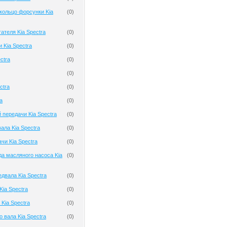
кольцо форсунки Kia
(
0
)
ателя Kia Spectra
(
0
)
 Kia Spectra
(
0
)
ctra
(
0
)
(
0
)
ctra
(
0
)
a
(
0
)
 передачи Kia Spectra
(
0
)
ала Kia Spectra
(
0
)
чи Kia Spectra
(
0
)
а масляного насоса Kia
(
0
)
двала Kia Spectra
(
0
)
ia Spectra
(
0
)
Kia Spectra
(
0
)
 вала Kia Spectra
(
0
)