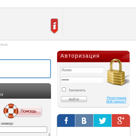
ольца
Авторизация
Запомнить
ру
Регистрация
Мой пароль?
 номер:
Твиты от @AutOriginalShop