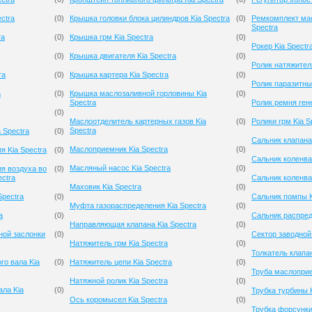
ctra
(
0
)
Крышка головки блока цилиндров Kia Spectra
(
0
)
Ремкомплект мас
Spectra
ra
(
0
)
Крышка грм Kia Spectra
(
0
)
Рокер Kia Spectr
(
0
)
Крышка двигателя Kia Spectra
(
0
)
Ролик натяжителя
ra
(
0
)
Крышка картера Kia Spectra
(
0
)
Ролик паразитный
a
(
0
)
Крышка маслозаливной горловины Kia
(
0
)
Spectra
Ролик ремня гене
(
0
)
Маслоотделитель картерных газов Kia
(
0
)
Ролики грм Kia S
Spectra
 Spectra
(
0
)
Сальник клапана 
Маслоприемник Kia Spectra
(
0
)
я Kia Spectra
(
0
)
Сальник коленва
Масляный насос Kia Spectra
(
0
)
я воздуха во
(
0
)
ectra
Сальник коленва
Маховик Kia Spectra
(
0
)
Spectra
(
0
)
Сальник помпы K
Муфта газораспределения Kia Spectra
(
0
)
a
(
0
)
Сальник распред
Направляющая клапана Kia Spectra
(
0
)
ной заслонки
(
0
)
Сектор заводной 
Натяжитель грм Kia Spectra
(
0
)
Толкатель клапан
го вала Kia
(
0
)
Натяжитель цепи Kia Spectra
(
0
)
Труба маслоприе
Натяжной ролик Kia Spectra
(
0
)
ала Kia
(
0
)
Трубка турбины K
Ось коромысел Kia Spectra
(
0
)
Трубка форсунки