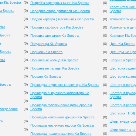
и Kia Spectra
(
0
)
Патрубок картерных газов Kia Spectra
(
0
)
Уплотнительное 
a Spectra
(
0
)
Передняя опора двигателя Kia Spectra
(
0
)
Spectra
(
0
)
Поддон картера ( масляный ) Kia Spectra
(
0
)
Успокоитель двиг
ctra
(
0
)
Подушка карбюратора Kia Spectra
(
0
)
Успокоитель цепи
Spectra
(
0
)
Подушка двигателя Kia Spectra
(
0
)
Храповик Kia Spe
a
(
0
)
Полукольца Kia Spectra
(
0
)
Цепь Kia Spectra
Spectra
(
0
)
Поршень Kia Spectra
(
0
)
Цепь грм Kia Spe
ctra
(
0
)
Поршневые кольца Kia Spectra
(
0
)
Шатун Kia Spectr
(
0
)
Поршневые пальцы Kia Spectra
(
0
)
Шестерня задней
(
0
)
Поршня Kia Spectra
(
0
)
Шестерня коленв
Spectra
(
0
)
Прокладка впускного коллектора Kia Spectra
(
0
)
Шестерня переда
(
0
)
Прокладка выпускного коллектора Kia
(
0
)
Шестерня привод
Spectra
Spectra
(
0
)
Прокладка головки блока цилиндров Kia
(
0
)
Шестерня распре
спределения
(
0
)
Spectra
Шестерня ТНВД K
Прокладка клапанной крышки Kia Spectra
(
0
)
ra
(
0
)
Шкив генератора 
Прокладка масляного насоса Kia Spectra
(
0
)
(
0
)
Шкив коленчатого
Прокладка поддона картера Kia Spectra
(
0
)