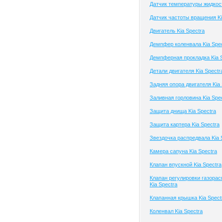
Датчик температуры жидкост
Датчик частоты вращения Ki
Двигатель Kia Spectra
Демпфер коленвала Kia Spe
Демпферная прокладка Kia 
Детали двигателя Kia Spectr
Задняя опора двигателя Kia 
Заливная горловина Kia Spe
Защита днища Kia Spectra
Защита картера Kia Spectra
Звездочка распредвала Kia 
Камера сапуна Kia Spectra
Клапан впускной Kia Spectra
Клапан регулировки газора
Kia Spectra
Клапанная крышка Kia Spect
Коленвал Kia Spectra