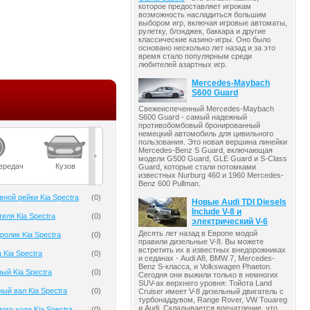
которое предоставляет игрокам
возможность насладиться большим
выбором игр, включая игровые автоматы,
рулетку, блэкджек, баккара и другие
классические казино-игры. Оно было
основано несколько лет назад и за это
время стало популярным среди
любителей азартных игр.
Mercedes-Maybach
S600 Guard
Свежеиспеченный Mercedes-Maybach
S600 Guard - самый надежный
противобомбовый бронированный
немецкий автомобиль для цивильного
пользования. Это новая вершина линейки
Mercedes-Benz S Guard, включающая
модели G500 Guard, GLE Guard и S-Class
ередач
Кузов
Масла
Мост
Подвеска
Guard, которые стали потомками
известных Nurburg 460 и 1960 Mercedes-
Benz 600 Pullman.
ной рейки Kia Spectra
(
0
)
Новые Audi TDI Diesels
Include V-8 и
еля Kia Spectra
(
0
)
электрический V-6
Десять лет назад в Европе модой
олик Kia Spectra
(
0
)
правили дизельные V-8. Вы можете
встретить их в известных внедорожниках
 Kia Spectra
(
0
)
и седанах - Audi A8, BMW 7, Mercedes-
Benz S-класса, и Volkswagen Phaeton.
ый Kia Spectra
(
0
)
Сегодня они выжили только в немногих
SUV-ах верхнего уровня: Тойота Land
ый вал Kia Spectra
(
0
)
Cruiser имеет V-8 дизельный двигатель с
турбонаддувом, Range Rover, VW Touareg
и Audi. Складывается впечатление, что
ого хода Kia Spectra
(
0
)