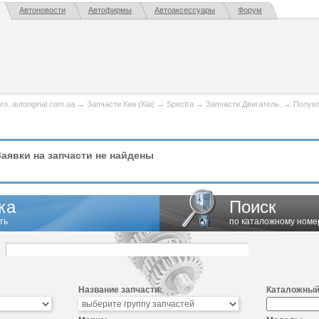
Автоновости
Автофирмы
Автоаксессуары
Форум
. autoriginal.com.ua
→
Запчасти Киа (Kia)
→
Spectra
→
Запчасти Двигатель.
→
Полук
аявки на запчасти не найдены
ка
Поиск
ть
по каталожному номе
Название запчасти:
Каталожный