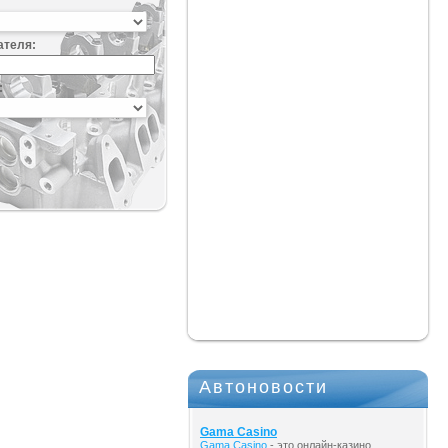
ателя:
:
Автоновости
Gama Casino
Gama Casino
- это онлайн-казино,