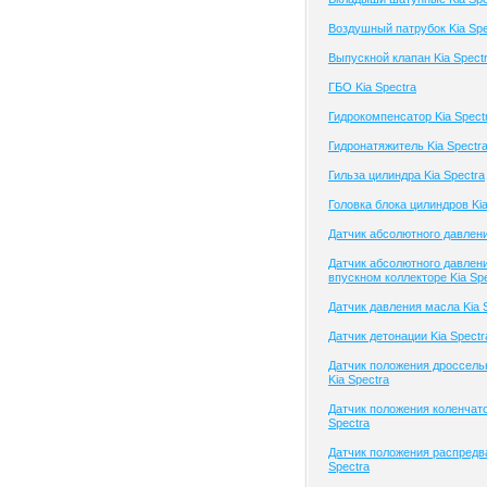
Воздушный патрубок Kia Spe
Выпускной клапан Kia Spect
ГБО Kia Spectra
Гидрокомпенсатор Kia Spect
Гидронатяжитель Kia Spectr
Гильза цилиндра Kia Spectra
Головка блока цилиндров Kia
Датчик абсолютного давлени
Датчик абсолютного давлени
впускном коллекторе Kia Sp
Датчик давления масла Kia 
Датчик детонации Kia Spectr
Датчик положения дроссель
Kia Spectra
Датчик положения коленчато
Spectra
Датчик положения распредв
Spectra