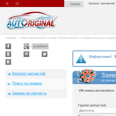
Каталог запчастей
Главная
Главная
→
Найти автозапчасть по Вин. Куплю запчасть в Украине быстро и недорого
undefined
З
Информация!
Каталог запчастей
Заяв
на запчас
Поиск по номеру
VIN номер автомобиля:
Заявка на запчасть
Группа запчастей: