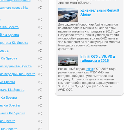
этот сегмент обречен.
ляного насоса Kia
(
0
)
Удивительный Renault
Alpine
a
(
0
)
Долгожданный спорткар Alpine появился
 Kia Spectra
(
0
)
на автосалоне в Монако в начале этой
недели и готовится к продаже в 2017 году.
 Kia Spectra
(
0
)
Создатели этого Renault утверждают, что
он способен разогнаться на 0-62 миль в
час менее чем за 4,5 секунды, во многом
ратора Kia Spectra
(
0
)
благодаря своему облегченному
двигателю.
pectra
(
0
)
Infiniti Q70 с V6, V8 и
Kia Spectra
(
0
)
гибридом в 2016
ла задний Kia Spectra
(
0
)
Роскошный седан
Infiniti
Q70 2016 года -
ранее известный как M35/ M45, на
ла передний Kia Spectra
(
0
)
сегодняшний день уже выставлен на
продажу. Стоимость девяти основных
ia Spectra
(
0
)
комплектаций в среднем варьируется от
$ 50 755 за 3,7 Q70 до $ 67 955 за 5.6
AWD Q70.
вала Kia Spectra
(
0
)
Kia Spectra
(
0
)
а Kia Spectra
(
0
)
мная Kia Spectra
(
0
)
ia Spectra
(
0
)
 Kia Spectra
(
0
)