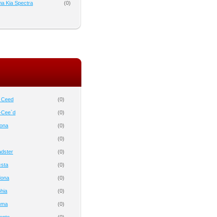
а Kia Spectra
(
0
)
o Ceed
(
0
)
-Cee`d
(
0
)
tona
(
0
)
(
0
)
dster
(
0
)
csta
(
0
)
dona
(
0
)
hia
(
0
)
uma
(
0
)