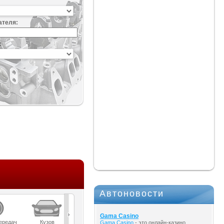
ателя:
:
Автоновости
Gama Casino
ередач
Кузов
Масла
Мост
Подвеска
Gama Casino
- это онлайн-казино,