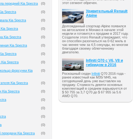
этот сегмент обречен.
ла передний Kia Spectra
(
0
)
Удивительный Renault
ia Spectra
(
0
)
Alpine
вала Kia Spectra
(
0
)
Долгожданный спорткар Alpine появился
Kia Spectra
(
0
)
на автосалоне в Монако в начале этой
недели и готовится к продаже в 2017 году.
а Kia Spectra
(
0
)
Создатели этого Renault утверждают, что
он способен разогнаться на 0-62 миль в
час менее чем за 4,5 секунды, во многом
мная Kia Spectra
(
0
)
благодаря своему облегченному
двигателю.
ia Spectra
(
0
)
Infiniti Q70 с V6, V8 и
 Kia Spectra
(
0
)
гибридом в 2016
кольцо форсунки Kia
(
0
)
Роскошный седан
Infiniti
Q70 2016 года -
ранее известный как M35/ M45, на
сегодняшний день уже выставлен на
ателя Kia Spectra
(
0
)
продажу. Стоимость девяти основных
комплектаций в среднем варьируется от
 Kia Spectra
(
0
)
$ 50 755 за 3,7 Q70 до $ 67 955 за 5.6
AWD Q70.
ctra
(
0
)
(
0
)
ctra
(
0
)
a
(
0
)
 передачи Kia Spectra
(
0
)