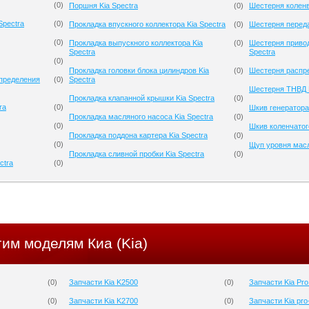
(
0
)
Поршня Kia Spectra
(
0
)
Шестерня коленв
Spectra
(
0
)
Прокладка впускного коллектора Kia Spectra
(
0
)
Шестерня переда
(
0
)
Прокладка выпускного коллектора Kia
(
0
)
Шестерня привод
Spectra
Spectra
(
0
)
Прокладка головки блока цилиндров Kia
(
0
)
Шестерня распре
спределения
(
0
)
Spectra
Шестерня ТНВД K
Прокладка клапанной крышки Kia Spectra
(
0
)
ra
(
0
)
Шкив генератора 
Прокладка масляного насоса Kia Spectra
(
0
)
(
0
)
Шкив коленчатого
Прокладка поддона картера Kia Spectra
(
0
)
(
0
)
Щуп уровня масл
Прокладка сливной пробки Kia Spectra
(
0
)
ctra
(
0
)
гим моделям Киа (Kia)
(
0
)
Запчасти Kia K2500
(
0
)
Запчасти Kia Pr
(
0
)
Запчасти Kia K2700
(
0
)
Запчасти Kia pro