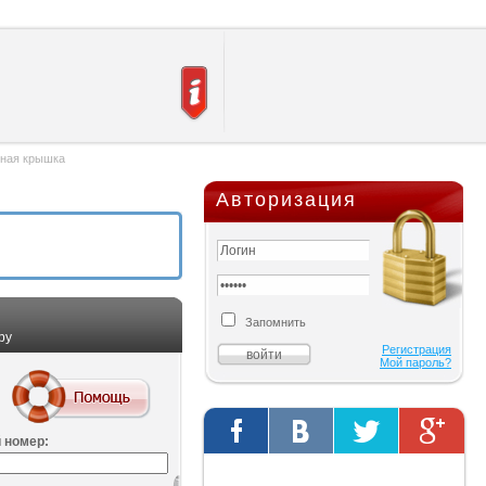
ная крышка
Авторизация
Запомнить
ру
Регистрация
Мой пароль?
 номер:
Твиты от @AutOriginalShop