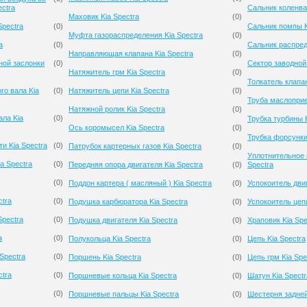
ectra
Сальник коленва
Маховик Kia Spectra
(
0
)
Spectra
(
0
)
Сальник помпы K
Муфта газораспределения Kia Spectra
(
0
)
a
(
0
)
Сальник распред
Направляющая клапана Kia Spectra
(
0
)
ной заслонки
(
0
)
Сектор заводной 
Натяжитель грм Kia Spectra
(
0
)
Толкатель клапан
го вала Kia
(
0
)
Натяжитель цепи Kia Spectra
(
0
)
Труба маслоприе
Натяжной ролик Kia Spectra
(
0
)
ала Kia
(
0
)
Трубка турбины K
Ось коромысел Kia Spectra
(
0
)
Трубка форсунки
и Kia Spectra
(
0
)
Патрубок картерных газов Kia Spectra
(
0
)
Уплотнительное 
a Spectra
(
0
)
Передняя опора двигателя Kia Spectra
(
0
)
Spectra
(
0
)
Поддон картера ( масляный ) Kia Spectra
(
0
)
Успокоитель двиг
ctra
(
0
)
Подушка карбюратора Kia Spectra
(
0
)
Успокоитель цепи
Spectra
(
0
)
Подушка двигателя Kia Spectra
(
0
)
Храповик Kia Spe
a
(
0
)
Полукольца Kia Spectra
(
0
)
Цепь Kia Spectra
Spectra
(
0
)
Поршень Kia Spectra
(
0
)
Цепь грм Kia Spe
ctra
(
0
)
Поршневые кольца Kia Spectra
(
0
)
Шатун Kia Spectr
(
0
)
Поршневые пальцы Kia Spectra
(
0
)
Шестерня задней