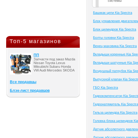
системы
Башмак цепи Kia Spectra
Блок управления двигателем
Блок цилиндров Kia Spectra
Болты головки Kia Spectra
Топ-5 магазинов
Венец маховика Kia Spectra
Вкладыши коренные Kia Spe
ПП
Запчасти под заказ Mazda
Вкладыши шатунные Kia Spe
Nissan Toyota Lexus
Mitsubishi Subaru Honda
VW Audi Mercedes SKODA
Воздушный патрубок Kia Spe
Выпускной клапан Kia Spect
Все продавцы
ГБО Kia Spectra
Блэк-лист продавцов
Гидрокомпенсатор Kia Spect
Гидронатяжитель Kia Spectr
Гильза цилиндра Kia Spectra
Головка блока цилиндров Kia
Датчик абсолютного давлени
Датчик абсолютного давлени