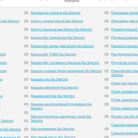
передача
(
0
)
Коромысло клапана Kia Spectra
(
0
)
Прокладка топлив
 Kia Spectra
(
0
)
Корпус подачи масла Kia Spectra
(
0
)
Прокладки двигат
(
0
)
Корпус фильтра масляного Kia Spectra
(
0
)
Промежуточный р
(
0
)
Кронштейн генератора Kia Spectra
(
0
)
Пружина клапана
(
0
)
Кронштейн опоры двигателя Kia Spectra
(
0
)
Радиатор маслян
ctra
(
0
)
Кронштейн ТНВД Kia Spectra
(
0
)
Распределительн
ctra
(
0
)
Кронштейн топливного фильтра Kia Spectra
(
0
)
Регулятор холост
ctra
(
0
)
Крышка головки блока цилиндров Kia Spectra
(
0
)
Ремкомплект мас
Spectra
ra
(
0
)
Крышка грм Kia Spectra
(
0
)
Рокер Kia Spectr
(
0
)
Крышка двигателя Kia Spectra
(
0
)
Ролик натяжителя
ra
(
0
)
Крышка картера Kia Spectra
(
0
)
Ролик паразитный
a
(
0
)
Крышка маслозаливной горловины Kia
(
0
)
Spectra
Ролик ремня гене
(
0
)
Маслоотделитель картерных газов Kia
(
0
)
Ролики грм Kia S
Spectra
 Spectra
(
0
)
Сальник клапана 
Маслоприемник Kia Spectra
(
0
)
я Kia Spectra
(
0
)
Сальник коленва
Масляный насос Kia Spectra
(
0
)
я воздуха во
(
0
)