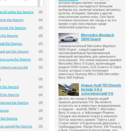
которое предоставляет игрокам
возможность насладиться большим
выбором игр, включая игровые автоматы,
ной рейки Kia Spectra
(
0
)
рулетку, блэкджек, баккара и другие
классические казино-игры. Оно было
еля Kia Spectra
(
0
)
основано несколько лет назад и за это
время стало популярным среди
любителей азартных игр.
олик Kia Spectra
(
0
)
Mercedes-Maybach
 Kia Spectra
(
0
)
S600 Guard
ый Kia Spectra
(
0
)
Свежеиспеченный Mercedes-Maybach
S600 Guard - самый надежный
ый вал Kia Spectra
(
0
)
противобомбовый бронированный
немецкий автомобиль для цивильного
ого хода Kia Spectra
(
0
)
пользования. Это новая вершина линейки
Mercedes-Benz S Guard, включающая
модели G500 Guard, GLE Guard и S-Class
ляного насоса Kia
(
0
)
Guard, которые стали потомками
известных Nurburg 460 и 1960 Mercedes-
Benz 600 Pullman.
a
(
0
)
Новые Audi TDI Diesels
 Kia Spectra
(
0
)
Include V-8 и
электрический V-6
 Kia Spectra
(
0
)
Десять лет назад в Европе модой
правили дизельные V-8. Вы можете
ратора Kia Spectra
(
0
)
встретить их в известных внедорожниках
и седанах - Audi A8, BMW 7, Mercedes-
pectra
(
0
)
Benz S-класса, и Volkswagen Phaeton.
Сегодня они выжили только в немногих
Kia Spectra
(
0
)
SUV-ах верхнего уровня: Тойота Land
Cruiser имеет V-8 дизельный двигатель с
ла задний Kia Spectra
(
0
)
турбонаддувом, Range Rover, VW Touareg
и Audi. Складывается впечатление, что