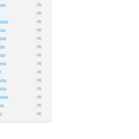
tona
(
0
)
(
0
)
dster
(
0
)
csta
(
0
)
dona
(
0
)
hia
(
0
)
uma
(
0
)
ento
(
0
)
l
(
0
)
ctra
(
0
)
ktra
(
0
)
rtage
(
0
)
nga
(
0
)
to
(
0
)