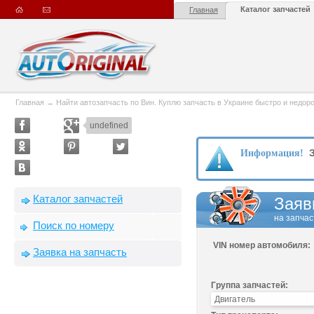
Каталог запчастей
Главная
Главная
→
Найти автозапчасть по Вин. Куплю запчасть в Украине быстро и недорого
undefined
З
Информация!
Каталог запчастей
Заяв
на запчас
Поиск по номеру
VIN номер автомобиля:
Заявка на запчасть
Группа запчастей: