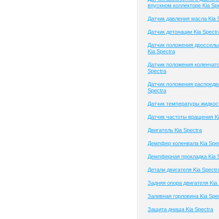
впускном коллекторе Kia Sp
Датчик давления масла Kia 
Датчик детонации Kia Spectr
Датчик положения дроссель
Kia Spectra
Датчик положения коленчато
Spectra
Датчик положения распредв
Spectra
Датчик температуры жидкост
Датчик частоты вращения Ki
Двигатель Kia Spectra
Демпфер коленвала Kia Spe
Демпферная прокладка Kia 
Детали двигателя Kia Spectr
Задняя опора двигателя Kia 
Заливная горловина Kia Spe
Защита днища Kia Spectra