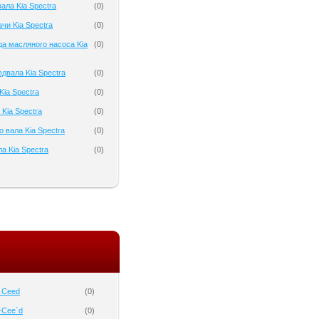
ала Kia Spectra
(
0
)
чи Kia Spectra
(
0
)
а масляного насоса Kia
(
0
)
двала Kia Spectra
(
0
)
ia Spectra
(
0
)
Kia Spectra
(
0
)
 вала Kia Spectra
(
0
)
а Kia Spectra
(
0
)
o Ceed
(
0
)
-Cee`d
(
0
)