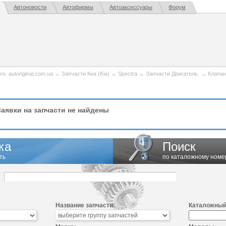
Автоновости
Автофирмы
Автоаксессуары
Форум
. autoriginal.com.ua
→
Запчасти Киа (Kia)
→
Spectra
→
Запчасти Двигатель.
→
Клапан
аявки на запчасти не найдены
ка
Поиск
ть
по каталожному номе
Название запчасти:
Каталожный