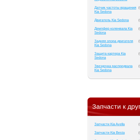
Датчик частоты вращения
(
Kia Sedona
Двигатель Kia Sedona
(
Демпфер коленвала Kia
(
Sedona
Задняя опора двигателя
(
Kia Sedona
Защита картера Kia
(
Sedona
Звездочка распредвала
(
Kia Sedona
Запчасти к дру
Запчасти Kia Avella
(
Запчасти Kia Besta
(