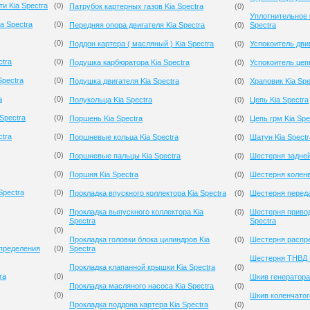
и Kia Spectra
(
0
)
Патрубок картерных газов Kia Spectra
(
0
)
Уплотнительное 
a Spectra
(
0
)
Передняя опора двигателя Kia Spectra
(
0
)
Spectra
(
0
)
Поддон картера ( масляный ) Kia Spectra
(
0
)
Успокоитель двиг
ctra
(
0
)
Подушка карбюратора Kia Spectra
(
0
)
Успокоитель цепи
Spectra
(
0
)
Подушка двигателя Kia Spectra
(
0
)
Храповик Kia Spe
a
(
0
)
Полукольца Kia Spectra
(
0
)
Цепь Kia Spectra
Spectra
(
0
)
Поршень Kia Spectra
(
0
)
Цепь грм Kia Spe
ctra
(
0
)
Поршневые кольца Kia Spectra
(
0
)
Шатун Kia Spectr
(
0
)
Поршневые пальцы Kia Spectra
(
0
)
Шестерня задней
(
0
)
Поршня Kia Spectra
(
0
)
Шестерня коленв
Spectra
(
0
)
Прокладка впускного коллектора Kia Spectra
(
0
)
Шестерня переда
(
0
)
Прокладка выпускного коллектора Kia
(
0
)
Шестерня привод
Spectra
Spectra
(
0
)
Прокладка головки блока цилиндров Kia
(
0
)
Шестерня распре
спределения
(
0
)
Spectra
Шестерня ТНВД K
Прокладка клапанной крышки Kia Spectra
(
0
)
ra
(
0
)
Шкив генератора 
Прокладка масляного насоса Kia Spectra
(
0
)
(
0
)
Шкив коленчатого
Прокладка поддона картера Kia Spectra
(
0
)