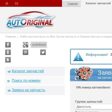
Каталог запчастей
Главная
Главная
→
Найти автозапчасть по Вин. Куплю запчасть в Украине быстро и недорого
undefined
З
Информация!
Каталог запчастей
Заяв
на запчас
Поиск по номеру
VIN номер автомобиля:
Заявка на запчасть
Группа запчастей: