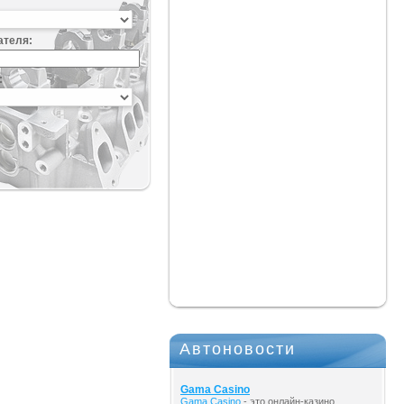
ателя:
:
Автоновости
Gama Casino
Gama Casino
- это онлайн-казино,