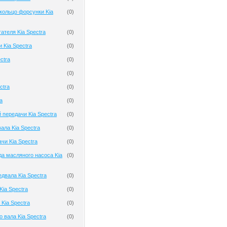
кольцо форсунки Kia
(
0
)
ателя Kia Spectra
(
0
)
 Kia Spectra
(
0
)
ctra
(
0
)
(
0
)
ctra
(
0
)
a
(
0
)
 передачи Kia Spectra
(
0
)
ала Kia Spectra
(
0
)
чи Kia Spectra
(
0
)
а масляного насоса Kia
(
0
)
двала Kia Spectra
(
0
)
ia Spectra
(
0
)
Kia Spectra
(
0
)
 вала Kia Spectra
(
0
)