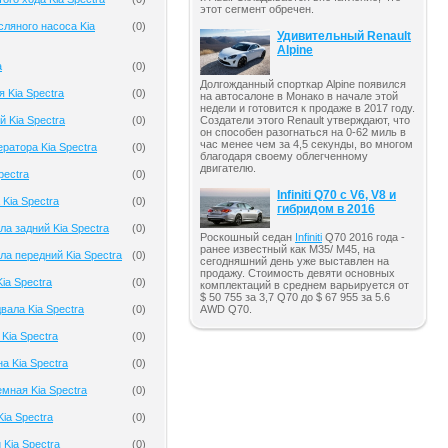
этот сегмент обречен.
ляного насоса Kia
(
0
)
Удивительный Renault
Alpine
a
(
0
)
Долгожданный спорткар Alpine появился
 Kia Spectra
(
0
)
на автосалоне в Монако в начале этой
недели и готовится к продаже в 2017 году.
 Kia Spectra
(
0
)
Создатели этого Renault утверждают, что
он способен разогнаться на 0-62 миль в
час менее чем за 4,5 секунды, во многом
ратора Kia Spectra
(
0
)
благодаря своему облегченному
двигателю.
pectra
(
0
)
Infiniti Q70 с V6, V8 и
Kia Spectra
(
0
)
гибридом в 2016
ла задний Kia Spectra
(
0
)
Роскошный седан
Infiniti
Q70 2016 года -
ранее известный как M35/ M45, на
ла передний Kia Spectra
(
0
)
сегодняшний день уже выставлен на
продажу. Стоимость девяти основных
ia Spectra
(
0
)
комплектаций в среднем варьируется от
$ 50 755 за 3,7 Q70 до $ 67 955 за 5.6
AWD Q70.
вала Kia Spectra
(
0
)
Kia Spectra
(
0
)
а Kia Spectra
(
0
)
мная Kia Spectra
(
0
)
ia Spectra
(
0
)
 Kia Spectra
(
0
)