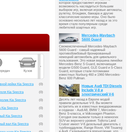
которое предоставляет игрокам
возможность насладиться большим
выбором игр, включая игровые автоматы,
рулетку, блэкджек, баккара и другие
классические казино-игры. Оно было
основано несколько лет назад и за это
время стало популярным среди
любителей азартных игр.
Mercedes-Maybach
S600 Guard
Свежеиспеченный Mercedes-Maybach
S600 Guard - самый надежный
противобомбовый бронированный
немецкий автомобиль для цивильного
пользования. Это новая вершина линейки
Mercedes-Benz S Guard, включающая
модели G500 Guard, GLE Guard и S-Class
ередач
Кузов
Масла
Мост
Подвеска
Guard, которые стали потомками
известных Nurburg 460 и 1960 Mercedes-
Benz 600 Pullman.
ной рейки Kia Spectra
(
0
)
Новые Audi TDI Diesels
Include V-8 и
еля Kia Spectra
(
0
)
электрический V-6
Десять лет назад в Европе модой
олик Kia Spectra
(
0
)
правили дизельные V-8. Вы можете
встретить их в известных внедорожниках
 Kia Spectra
(
0
)
и седанах - Audi A8, BMW 7, Mercedes-
Benz S-класса, и Volkswagen Phaeton.
ый Kia Spectra
(
0
)
Сегодня они выжили только в немногих
SUV-ах верхнего уровня: Тойота Land
ый вал Kia Spectra
(
0
)
Cruiser имеет V-8 дизельный двигатель с
турбонаддувом, Range Rover, VW Touareg
и Audi. Складывается впечатление, что
ого хода Kia Spectra
(
0
)