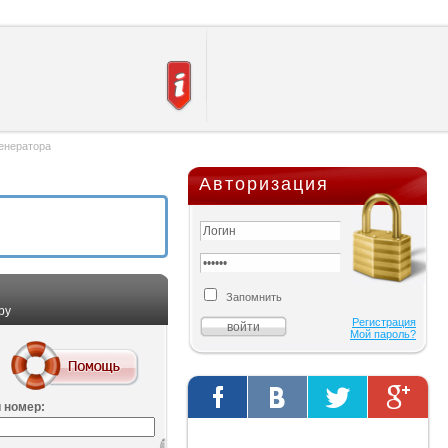
енератора
Авторизация
Запомнить
ру
Регистрация
Мой пароль?
 номер:
Твиты от @AutOriginalShop