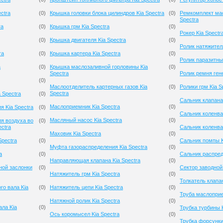
ctra
(
0
)
Крышка головки блока цилиндров Kia Spectra
(
0
)
Ремкомплект мас
Spectra
ra
(
0
)
Крышка грм Kia Spectra
(
0
)
Рокер Kia Spectr
(
0
)
Крышка двигателя Kia Spectra
(
0
)
Ролик натяжителя
ra
(
0
)
Крышка картера Kia Spectra
(
0
)
Ролик паразитный
a
(
0
)
Крышка маслозаливной горловины Kia
(
0
)
Spectra
Ролик ремня гене
(
0
)
Маслоотделитель картерных газов Kia
(
0
)
Ролики грм Kia S
Spectra
 Spectra
(
0
)
Сальник клапана 
Маслоприемник Kia Spectra
(
0
)
я Kia Spectra
(
0
)
Сальник коленва
Масляный насос Kia Spectra
(
0
)
я воздуха во
(
0
)
ectra
Сальник коленва
Маховик Kia Spectra
(
0
)
Spectra
(
0
)
Сальник помпы K
Муфта газораспределения Kia Spectra
(
0
)
a
(
0
)
Сальник распред
Направляющая клапана Kia Spectra
(
0
)
ной заслонки
(
0
)
Сектор заводной 
Натяжитель грм Kia Spectra
(
0
)
Толкатель клапан
го вала Kia
(
0
)
Натяжитель цепи Kia Spectra
(
0
)
Труба маслоприе
Натяжной ролик Kia Spectra
(
0
)
ала Kia
(
0
)
Трубка турбины K
Ось коромысел Kia Spectra
(
0
)
Трубка форсунки