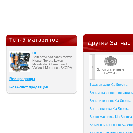
Топ-5 магазинов
Другие Запчаст
ПП
Запчасти под заказ Mazda
Nissan Toyota Lexus
Mitsubishi Subaru Honda
VW Audi Mercedes SKODA
Вспомогательные
системы
Все продавцы
Башмак цепи Kia Spectra
Блэк-лист продавцов
Блок управления двигателем
Блок цилиндров Kia Spectra
Болты головки Kia Spectra
Венец маховика Kia Spectra
Вкладыши коренные Kia Spe
Вкладыши шатунные Kia Spe