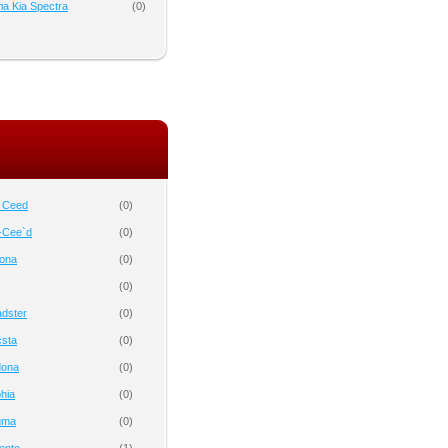
а Kia Spectra
(
0
)
o Ceed
(
0
)
-Cee`d
(
0
)
tona
(
0
)
(
0
)
dster
(
0
)
csta
(
0
)
dona
(
0
)
hia
(
0
)
uma
(
0
)