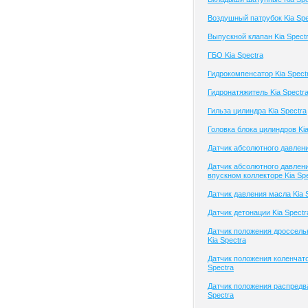
Воздушный патрубок Kia Spe
Выпускной клапан Kia Spect
ГБО Kia Spectra
Гидрокомпенсатор Kia Spect
Гидронатяжитель Kia Spectr
Гильза цилиндра Kia Spectra
Головка блока цилиндров Kia
Датчик абсолютного давлени
Датчик абсолютного давлени
впускном коллекторе Kia Sp
Датчик давления масла Kia 
Датчик детонации Kia Spectr
Датчик положения дроссель
Kia Spectra
Датчик положения коленчато
Spectra
Датчик положения распредв
Spectra