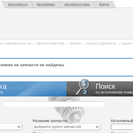
Автоновости
Автофирмы
Автоаксессуары
Форум
. autoriginal.com.ua
→
Запчасти Киа (Kia)
→
Spectra
→
Запчасти Двигатель.
→
Шкив г
аявки на запчасти не найдены
ка
Поиск
ть
по каталожному номе
Название запчасти:
Каталожный