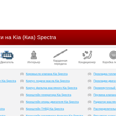
и на Kia (Киа) Spectra
Карданная
Двигатель
Интерьер
Кондиционер
Коробка п
передача
(
0
)
Коромысло клапана Kia Spectra
(
0
)
Прокладка топлив
 Kia Spectra
(
0
)
Корпус подачи масла Kia Spectra
(
0
)
Прокладки двигат
(
0
)
Корпус фильтра масляного Kia Spectra
(
0
)
Промежуточный р
(
0
)
Кронштейн генератора Kia Spectra
(
0
)
Пружина клапана
(
0
)
Кронштейн опоры двигателя Kia Spectra
(
0
)
Радиатор маслян
ctra
(
0
)
Кронштейн ТНВД Kia Spectra
(
0
)
Распределительн
ctra
(
0
)
Кронштейн топливного фильтра Kia Spectra
(
0
)
Регулятор холост