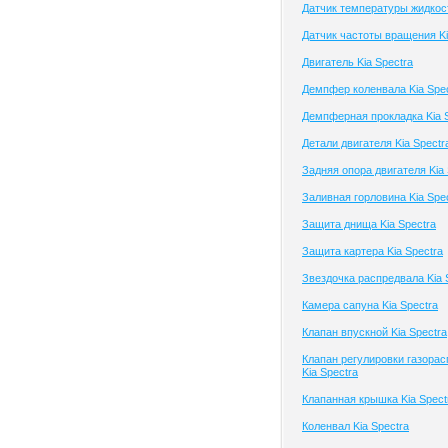
Датчик температуры жидкост
Датчик частоты вращения Ki
Двигатель Kia Spectra
Демпфер коленвала Kia Spe
Демпферная прокладка Kia 
Детали двигателя Kia Spectr
Задняя опора двигателя Kia 
Заливная горловина Kia Spe
Защита днища Kia Spectra
Защита картера Kia Spectra
Звездочка распредвала Kia 
Камера сапуна Kia Spectra
Клапан впускной Kia Spectra
Клапан регулировки газора
Kia Spectra
Клапанная крышка Kia Spect
Коленвал Kia Spectra