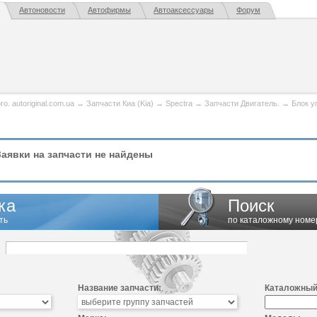
Автоновости
Автофирмы
Автоаксессуары
Форум
. autoriginal.com.ua
→
Запчасти Киа (Kia)
→
Spectra
→
Запчасти Двигатель.
→
Блок у
аявки на запчасти не найдены
ка
Поиск
ть
по каталожному номе
Название запчасти:
Каталожный