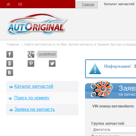
Каталог запчастей
Главная
Главная
→
Найти автозапчасть по Вин. Куплю запчасть в Украине быстро и недорого
undefined
З
Информация!
Каталог запчастей
Заяв
на запчас
Поиск по номеру
VIN номер автомобиля:
Заявка на запчасть
Группа запчастей: