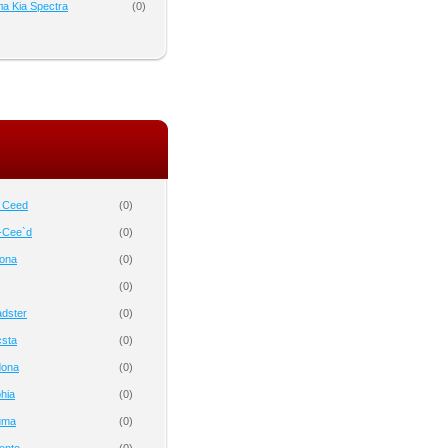
а Kia Spectra
(
0
)
o Ceed
(
0
)
-Cee`d
(
0
)
tona
(
0
)
(
0
)
dster
(
0
)
csta
(
0
)
dona
(
0
)
hia
(
0
)
uma
(
0
)