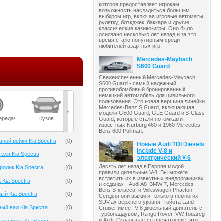
которое предоставляет игрокам
возможность насладиться большим
выбором игр, включая игровые автоматы,
рулетку, блэкджек, баккара и другие
классические казино-игры. Оно было
основано несколько лет назад и за это
время стало популярным среди
любителей азартных игр.
Mercedes-Maybach
S600 Guard
Свежеиспеченный Mercedes-Maybach
S600 Guard - самый надежный
противобомбовый бронированный
немецкий автомобиль для цивильного
пользования. Это новая вершина линейки
Mercedes-Benz S Guard, включающая
модели G500 Guard, GLE Guard и S-Class
ередач
Кузов
Масла
Мост
Подвеска
Guard, которые стали потомками
известных Nurburg 460 и 1960 Mercedes-
Benz 600 Pullman.
ной рейки Kia Spectra
(
0
)
Новые Audi TDI Diesels
Include V-8 и
еля Kia Spectra
(
0
)
электрический V-6
Десять лет назад в Европе модой
олик Kia Spectra
(
0
)
правили дизельные V-8. Вы можете
встретить их в известных внедорожниках
 Kia Spectra
(
0
)
и седанах - Audi A8, BMW 7, Mercedes-
Benz S-класса, и Volkswagen Phaeton.
ый Kia Spectra
(
0
)
Сегодня они выжили только в немногих
SUV-ах верхнего уровня: Тойота Land
ый вал Kia Spectra
(
0
)
Cruiser имеет V-8 дизельный двигатель с
турбонаддувом, Range Rover, VW Touareg
и Audi. Складывается впечатление, что
ого хода Kia Spectra
(
0
)