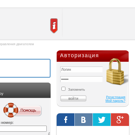
правления двигателем
Авторизация
Запомнить
ру
Регистрация
Мой пароль?
 номер:
Твиты от @AutOriginalShop