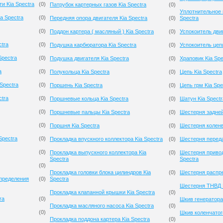
и Kia Spectra
(
0
)
Патрубок картерных газов Kia Spectra
(
0
)
Уплотнительное 
a Spectra
(
0
)
Передняя опора двигателя Kia Spectra
(
0
)
Spectra
(
0
)
Поддон картера ( масляный ) Kia Spectra
(
0
)
Успокоитель двиг
ctra
(
0
)
Подушка карбюратора Kia Spectra
(
0
)
Успокоитель цепи
Spectra
(
0
)
Подушка двигателя Kia Spectra
(
0
)
Храповик Kia Spe
a
(
0
)
Полукольца Kia Spectra
(
0
)
Цепь Kia Spectra
Spectra
(
0
)
Поршень Kia Spectra
(
0
)
Цепь грм Kia Spe
ctra
(
0
)
Поршневые кольца Kia Spectra
(
0
)
Шатун Kia Spectr
(
0
)
Поршневые пальцы Kia Spectra
(
0
)
Шестерня задней
(
0
)
Поршня Kia Spectra
(
0
)
Шестерня коленв
Spectra
(
0
)
Прокладка впускного коллектора Kia Spectra
(
0
)
Шестерня переда
(
0
)
Прокладка выпускного коллектора Kia
(
0
)
Шестерня привод
Spectra
Spectra
(
0
)
Прокладка головки блока цилиндров Kia
(
0
)
Шестерня распре
спределения
(
0
)
Spectra
Шестерня ТНВД K
Прокладка клапанной крышки Kia Spectra
(
0
)
ra
(
0
)
Шкив генератора 
Прокладка масляного насоса Kia Spectra
(
0
)
(
0
)
Шкив коленчатого
Прокладка поддона картера Kia Spectra
(
0
)