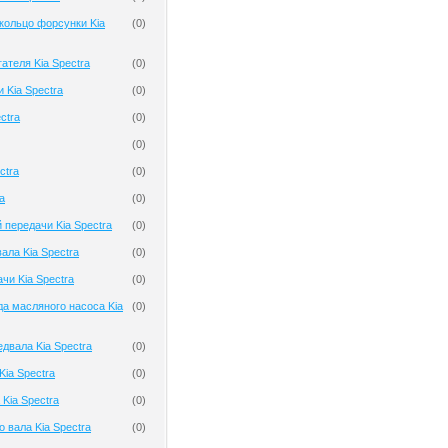
кольцо форсунки Kia
(
0
)
ателя Kia Spectra
(
0
)
 Kia Spectra
(
0
)
ctra
(
0
)
(
0
)
ctra
(
0
)
a
(
0
)
 передачи Kia Spectra
(
0
)
ала Kia Spectra
(
0
)
чи Kia Spectra
(
0
)
а масляного насоса Kia
(
0
)
двала Kia Spectra
(
0
)
ia Spectra
(
0
)
Kia Spectra
(
0
)
 вала Kia Spectra
(
0
)