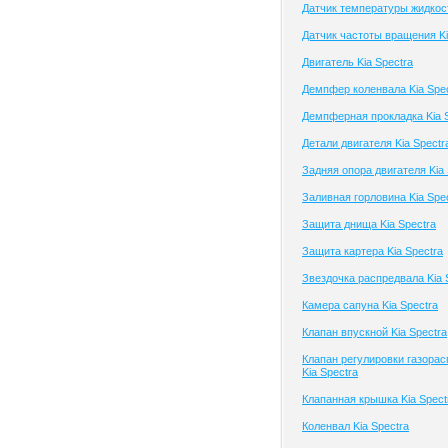
Датчик температуры жидкост
Датчик частоты вращения Ki
Двигатель Kia Spectra
Демпфер коленвала Kia Spe
Демпферная прокладка Kia 
Детали двигателя Kia Spectr
Задняя опора двигателя Kia 
Заливная горловина Kia Spe
Защита днища Kia Spectra
Защита картера Kia Spectra
Звездочка распредвала Kia 
Камера сапуна Kia Spectra
Клапан впускной Kia Spectra
Клапан регулировки газора
Kia Spectra
Клапанная крышка Kia Spect
Коленвал Kia Spectra