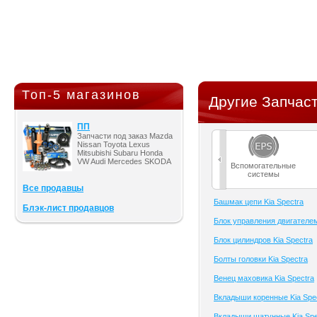
Топ-5 магазинов
Другие Запчаст
ПП
Запчасти под заказ Mazda
Nissan Toyota Lexus
Mitsubishi Subaru Honda
VW Audi Mercedes SKODA
Вспомогательные
системы
Все продавцы
Башмак цепи Kia Spectra
Блэк-лист продавцов
Блок управления двигателем
Блок цилиндров Kia Spectra
Болты головки Kia Spectra
Венец маховика Kia Spectra
Вкладыши коренные Kia Spe
Вкладыши шатунные Kia Spe