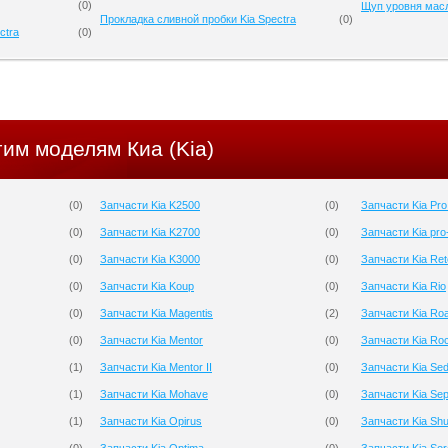
(
0
)
Щуп уровня масл
Прокладка сливной пробки Kia Spectra
(
0
)
ctra
(
0
)
гим моделям Киа (Kia)
(
0
)
Запчасти Kia K2500
(
0
)
Запчасти Kia Pr
(
0
)
Запчасти Kia K2700
(
0
)
Запчасти Kia pro
(
0
)
Запчасти Kia K3000
(
0
)
Запчасти Kia Re
(
0
)
Запчасти Kia Koup
(
0
)
Запчасти Kia Rio
(
0
)
Запчасти Kia Magentis
(
2
)
Запчасти Kia Roa
(
0
)
Запчасти Kia Mentor
(
0
)
Запчасти Kia Ro
(
1
)
Запчасти Kia Mentor II
(
0
)
Запчасти Kia Se
(
1
)
Запчасти Kia Mohave
(
0
)
Запчасти Kia Sep
(
1
)
Запчасти Kia Opirus
(
0
)
Запчасти Kia Sh