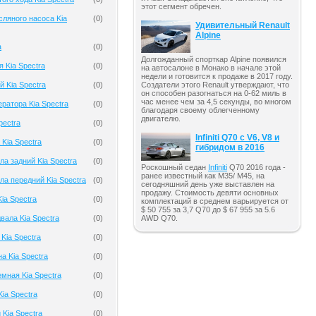
этот сегмент обречен.
ляного насоса Kia
(
0
)
Удивительный Renault
Alpine
a
(
0
)
Долгожданный спорткар Alpine появился
 Kia Spectra
(
0
)
на автосалоне в Монако в начале этой
недели и готовится к продаже в 2017 году.
 Kia Spectra
(
0
)
Создатели этого Renault утверждают, что
он способен разогнаться на 0-62 миль в
час менее чем за 4,5 секунды, во многом
ратора Kia Spectra
(
0
)
благодаря своему облегченному
двигателю.
pectra
(
0
)
Infiniti Q70 с V6, V8 и
Kia Spectra
(
0
)
гибридом в 2016
ла задний Kia Spectra
(
0
)
Роскошный седан
Infiniti
Q70 2016 года -
ранее известный как M35/ M45, на
ла передний Kia Spectra
(
0
)
сегодняшний день уже выставлен на
продажу. Стоимость девяти основных
ia Spectra
(
0
)
комплектаций в среднем варьируется от
$ 50 755 за 3,7 Q70 до $ 67 955 за 5.6
AWD Q70.
вала Kia Spectra
(
0
)
Kia Spectra
(
0
)
а Kia Spectra
(
0
)
мная Kia Spectra
(
0
)
ia Spectra
(
0
)
 Kia Spectra
(
0
)