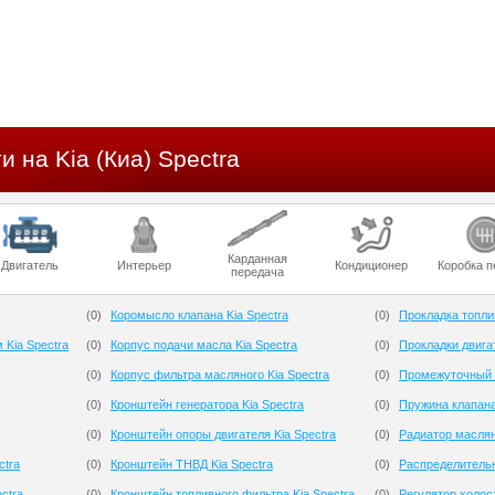
и на Kia (Киа) Spectra
Карданная
Двигатель
Интерьер
Кондиционер
Коробка п
передача
(
0
)
Коромысло клапана Kia Spectra
(
0
)
Прокладка топлив
 Kia Spectra
(
0
)
Корпус подачи масла Kia Spectra
(
0
)
Прокладки двигат
(
0
)
Корпус фильтра масляного Kia Spectra
(
0
)
Промежуточный р
(
0
)
Кронштейн генератора Kia Spectra
(
0
)
Пружина клапана
(
0
)
Кронштейн опоры двигателя Kia Spectra
(
0
)
Радиатор маслян
ctra
(
0
)
Кронштейн ТНВД Kia Spectra
(
0
)
Распределительн
ctra
(
0
)
Кронштейн топливного фильтра Kia Spectra
(
0
)
Регулятор холост