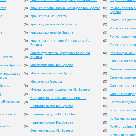
ctra
(
0
)
Крышка головки блока цилиндров Kia Spectra
(
0
)
Ремкомплект мас
Spectra
ra
(
0
)
Крышка грм Kia Spectra
(
0
)
Рокер Kia Spectr
(
0
)
Крышка двигателя Kia Spectra
(
0
)
Ролик натяжителя
ra
(
0
)
Крышка картера Kia Spectra
(
0
)
Ролик паразитный
a
(
0
)
Крышка маслозаливной горловины Kia
(
0
)
Spectra
Ролик ремня гене
(
0
)
Маслоотделитель картерных газов Kia
(
0
)
Ролики грм Kia S
Spectra
 Spectra
(
0
)
Сальник клапана 
Маслоприемник Kia Spectra
(
0
)
я Kia Spectra
(
0
)
Сальник коленва
Масляный насос Kia Spectra
(
0
)
я воздуха во
(
0
)
ectra
Сальник коленва
Маховик Kia Spectra
(
0
)
Spectra
(
0
)
Сальник помпы K
Муфта газораспределения Kia Spectra
(
0
)
a
(
0
)
Сальник распред
Направляющая клапана Kia Spectra
(
0
)
ной заслонки
(
0
)
Сектор заводной 
Натяжитель грм Kia Spectra
(
0
)
Толкатель клапан
го вала Kia
(
0
)
Натяжитель цепи Kia Spectra
(
0
)
Труба маслоприе
Натяжной ролик Kia Spectra
(
0
)
ала Kia
(
0
)
Трубка турбины K
Ось коромысел Kia Spectra
(
0
)
Трубка форсунки