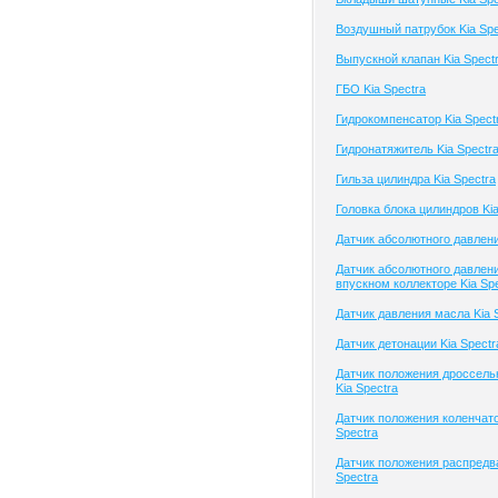
Воздушный патрубок Kia Spe
Выпускной клапан Kia Spect
ГБО Kia Spectra
Гидрокомпенсатор Kia Spect
Гидронатяжитель Kia Spectr
Гильза цилиндра Kia Spectra
Головка блока цилиндров Kia
Датчик абсолютного давлени
Датчик абсолютного давлени
впускном коллекторе Kia Sp
Датчик давления масла Kia 
Датчик детонации Kia Spectr
Датчик положения дроссель
Kia Spectra
Датчик положения коленчато
Spectra
Датчик положения распредв
Spectra