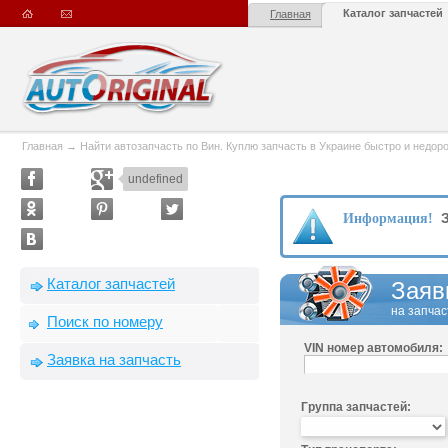
Каталог запчастей
Главная
Главная
→
Найти автозапчасть по Вин. Куплю запчасть в Украине быстро и недорого
undefined
З
Информация!
Каталог запчастей
Заяв
на запчас
Поиск по номеру
VIN номер автомобиля:
Заявка на запчасть
Группа запчастей: