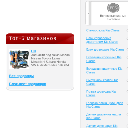
Вспомогательные
системы
Cтекло люка Kia Clarus
(
Топ-5 магазинов
Блок управления
(
двигателем Kia Clarus
Блок цилиндров Kia Clarus
(
ПП
Запчасти под заказ Mazda
Вкладыши коренные Kia
(
Nissan Toyota Lexus
Clarus
Mitsubishi Subaru Honda
VW Audi Mercedes SKODA
Вкладыши шатунные Kia
(
Clarus
Все продавцы
Выпускной клапан Kia
(
Блэк-лист продавцов
Clarus
Гильза цилиндра Kia
(
Clarus
Головка блока цилиндров
(
Kia Clarus
Датчик давления масла
(
Kia Clarus
Датчик детонации Kia
(