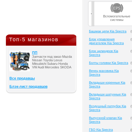
Вспомогательные
системы
Башмак цепи Kia Spectra
(
Топ-5 магазинов
Блок управления
(
двигателем Kia Spectra
Блок цилиндров Kia
(
ПП
Spectra
Запчасти под заказ Mazda
Nissan Toyota Lexus
Болты головки Kia Spectra
(
Mitsubishi Subaru Honda
VW Audi Mercedes SKODA
Венец маховика Kia
(
Spectra
Все продавцы
Вкладыши коренные Kia
(
Блэк-лист продавцов
Spectra
Вкладыши шатунные Kia
(
Spectra
Воздушный патрубок Kia
(
Spectra
Выпускной клапан Kia
(
Spectra
ГБО Kia Spectra
(