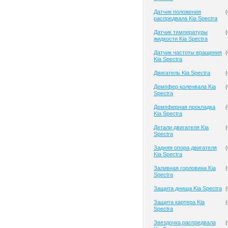
Датчик положения
(
распредвала Kia Spectra
Датчик температуры
(
жидкости Kia Spectra
Датчик частоты вращения
(
Kia Spectra
Двигатель Kia Spectra
(
Демпфер коленвала Kia
(
Spectra
Демпферная прокладка
(
Kia Spectra
Детали двигателя Kia
(
Spectra
Задняя опора двигателя
(
Kia Spectra
Заливная горловина Kia
(
Spectra
Защита днища Kia Spectra
(
Защита картера Kia
(
Spectra
Звездочка распредвала
(