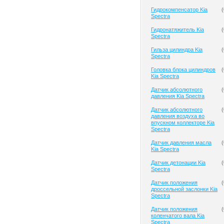
Гидрокомпенсатор Kia
(
Spectra
Гидронатяжитель Kia
(
Spectra
Гильза цилиндра Kia
(
Spectra
Головка блока цилиндров
(
Kia Spectra
Датчик абсолютного
(
давления Kia Spectra
Датчик абсолютного
(
давления воздуха во
впускном коллекторе Kia
Spectra
Датчик давления масла
(
Kia Spectra
Датчик детонации Kia
(
Spectra
Датчик положения
(
дроссельной заслонки Kia
Spectra
Датчик положения
(
коленчатого вала Kia
Spectra