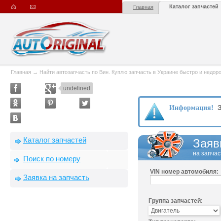
Каталог запчастей
Главная
Главная
→
Найти автозапчасть по Вин. Куплю запчасть в Украине быстро и недорого
undefined
З
Информация!
Каталог запчастей
Заяв
на запчас
Поиск по номеру
VIN номер автомобиля:
Заявка на запчасть
Группа запчастей: