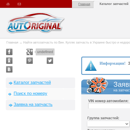
Каталог запчастей
Главная
Главная
→
Найти автозапчасть по Вин. Куплю запчасть в Украине быстро и недорого
undefined
З
Информация!
Каталог запчастей
Заяв
на запчас
Поиск по номеру
VIN номер автомобиля:
Заявка на запчасть
Группа запчастей: