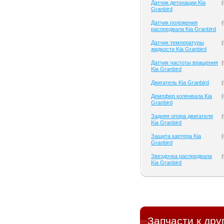
Датчик детонации Kia
(
Granbird
Датчик положения
(
распредвала Kia Granbird
Датчик температуры
(
жидкости Kia Granbird
Датчик частоты вращения
(
Kia Granbird
Двигатель Kia Granbird
(
Демпфер коленвала Kia
(
Granbird
Задняя опора двигателя
(
Kia Granbird
Защита картера Kia
(
Granbird
Звездочка распредвала
(
Kia Granbird
Запчасти к дру