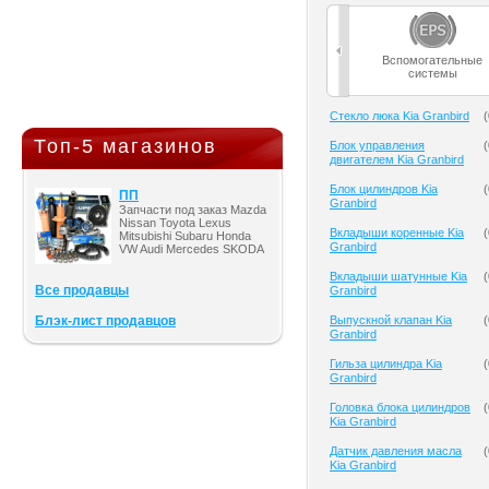
Вспомогательные
системы
Cтекло люка Kia Granbird
(
Топ-5 магазинов
Блок управления
(
двигателем Kia Granbird
Блок цилиндров Kia
(
ПП
Granbird
Запчасти под заказ Mazda
Nissan Toyota Lexus
Вкладыши коренные Kia
(
Mitsubishi Subaru Honda
Granbird
VW Audi Mercedes SKODA
Вкладыши шатунные Kia
(
Все продавцы
Granbird
Блэк-лист продавцов
Выпускной клапан Kia
(
Granbird
Гильза цилиндра Kia
(
Granbird
Головка блока цилиндров
(
Kia Granbird
Датчик давления масла
(
Kia Granbird