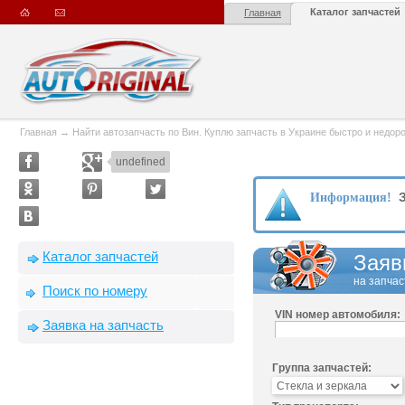
Каталог запчастей
Главная
Главная
→
Найти автозапчасть по Вин. Куплю запчасть в Украине быстро и недорого
undefined
З
Информация!
Каталог запчастей
Заяв
на запчас
Поиск по номеру
VIN номер автомобиля:
Заявка на запчасть
Группа запчастей: