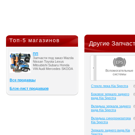
Топ-5 магазинов
Другие Запчаст
ПП
Запчасти под заказ Mazda
Nissan Toyota Lexus
Mitsubishi Subaru Honda
VW Audi Mercedes SKODA
Вспомогательные
системы
Все продавцы
Cтекло люка Kia Spectra
(
Блэк-лист продавцов
Боковое зеркало заднего
(
вида Kia Spectra
Вкладыш зеркала заднего
(
вида Kia Spectra
Вкладыш синхронизатора
(
Kia Spectra
Зеркало заднего вида Kia
(
Spectra