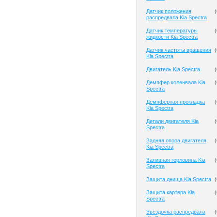
Датчик положения
(
распредвала Kia Spectra
Датчик температуры
(
жидкости Kia Spectra
Датчик частоты вращения
(
Kia Spectra
Двигатель Kia Spectra
(
Демпфер коленвала Kia
(
Spectra
Демпферная прокладка
(
Kia Spectra
Детали двигателя Kia
(
Spectra
Задняя опора двигателя
(
Kia Spectra
Заливная горловина Kia
(
Spectra
Защита днища Kia Spectra
(
Защита картера Kia
(
Spectra
Звездочка распредвала
(