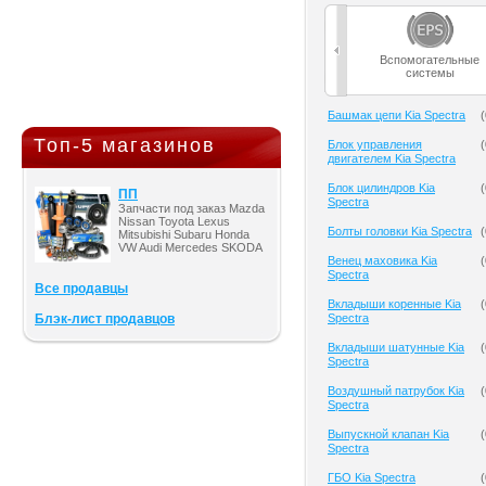
Вспомогательные
системы
Башмак цепи Kia Spectra
(
Топ-5 магазинов
Блок управления
(
двигателем Kia Spectra
Блок цилиндров Kia
(
ПП
Spectra
Запчасти под заказ Mazda
Nissan Toyota Lexus
Болты головки Kia Spectra
(
Mitsubishi Subaru Honda
VW Audi Mercedes SKODA
Венец маховика Kia
(
Spectra
Все продавцы
Вкладыши коренные Kia
(
Блэк-лист продавцов
Spectra
Вкладыши шатунные Kia
(
Spectra
Воздушный патрубок Kia
(
Spectra
Выпускной клапан Kia
(
Spectra
ГБО Kia Spectra
(