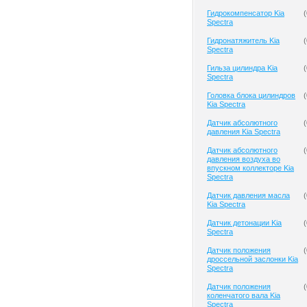
Гидрокомпенсатор Kia
(
Spectra
Гидронатяжитель Kia
(
Spectra
Гильза цилиндра Kia
(
Spectra
Головка блока цилиндров
(
Kia Spectra
Датчик абсолютного
(
давления Kia Spectra
Датчик абсолютного
(
давления воздуха во
впускном коллекторе Kia
Spectra
Датчик давления масла
(
Kia Spectra
Датчик детонации Kia
(
Spectra
Датчик положения
(
дроссельной заслонки Kia
Spectra
Датчик положения
(
коленчатого вала Kia
Spectra