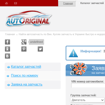
Каталог запчастей
Главная
Главная
→
Найти автозапчасть по Вин. Куплю запчасть в Украине быстро и недорого
undefined
З
Информация!
Каталог запчастей
Заяв
на запчас
Поиск по номеру
VIN номер автомобиля:
Заявка на запчасть
Группа запчастей: