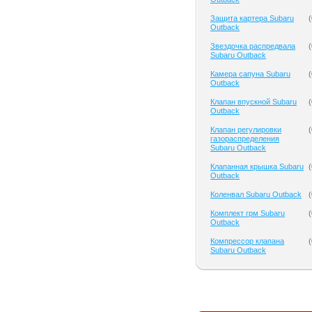
Защита картера Subaru
(
Outback
Звездочка распредвала
(
Subaru Outback
Камера сапуна Subaru
(
Outback
Клапан впускной Subaru
(
Outback
Клапан регулировки
(
газораспределения
Subaru Outback
Клапанная крышка Subaru
(
Outback
Коленвал Subaru Outback
(
Комплект грм Subaru
(
Outback
Компрессор клапана
(
Subaru Outback