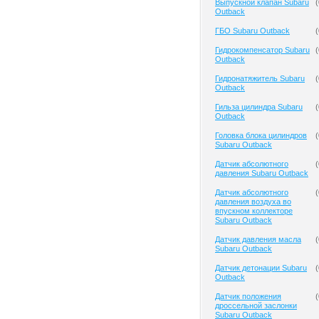
Выпускной клапан Subaru
(
Outback
ГБО Subaru Outback
(
Гидрокомпенсатор Subaru
(
Outback
Гидронатяжитель Subaru
(
Outback
Гильза цилиндра Subaru
(
Outback
Головка блока цилиндров
(
Subaru Outback
Датчик абсолютного
(
давления Subaru Outback
Датчик абсолютного
(
давления воздуха во
впускном коллекторе
Subaru Outback
Датчик давления масла
(
Subaru Outback
Датчик детонации Subaru
(
Outback
Датчик положения
(
дроссельной заслонки
Subaru Outback