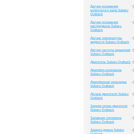
Датчик положения
(
коленчатого вала Subaru
Outback
Датчик положения
(
распредвала Subaru
Outback
Датчик температуры
(
жидкости Subaru Outback
Датчик частоты вращения
(
Subaru Outback
Двигатель Subaru Outback
(
Демпфер коленвала
(
Subaru Outback
Демпферная прокладка
(
Subaru Outback
Детали двигателя Subaru
(
Outback
Задняя опора двигателя
(
Subaru Outback
Заливная горловина
(
Subaru Outback
Защита днища Subaru
(
Outback