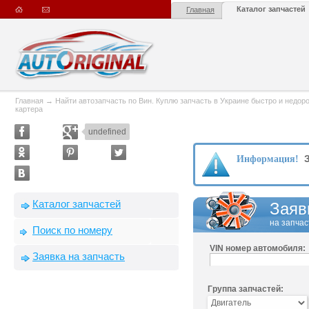
Каталог запчастей
Главная
Главная
→
Найти автозапчасть по Вин. Куплю запчасть в Украине быстро и недорого
картера
undefined
З
Информация!
Каталог запчастей
Заяв
на запчас
Поиск по номеру
VIN номер автомобиля:
Заявка на запчасть
Группа запчастей: