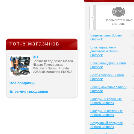
Вспомогательные
системы
Башмак цепи Subaru
(
Outback
Топ-5 магазинов
Блок управления
(
двигателем Subaru
Outback
ПП
Запчасти под заказ Mazda
Блок цилиндров Subaru
(
Nissan Toyota Lexus
Outback
Mitsubishi Subaru Honda
VW Audi Mercedes SKODA
Болты головки Subaru
(
Outback
Все продавцы
Венец маховика Subaru
(
Outback
Блэк-лист продавцов
Вкладыши коренные
(
Subaru Outback
Вкладыши шатунные
(
Subaru Outback
Воздушный патрубок
(
Subaru Outback