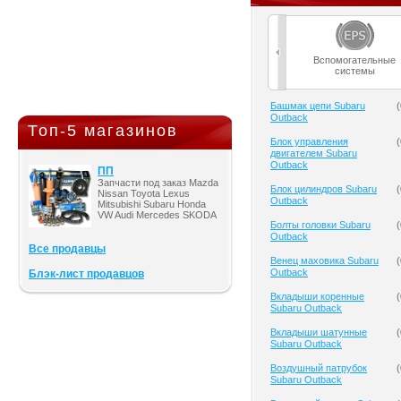
Вспомогательные
системы
Башмак цепи Subaru
(
Outback
Топ-5 магазинов
Блок управления
(
двигателем Subaru
Outback
ПП
Запчасти под заказ Mazda
Блок цилиндров Subaru
(
Nissan Toyota Lexus
Outback
Mitsubishi Subaru Honda
VW Audi Mercedes SKODA
Болты головки Subaru
(
Outback
Все продавцы
Венец маховика Subaru
(
Outback
Блэк-лист продавцов
Вкладыши коренные
(
Subaru Outback
Вкладыши шатунные
(
Subaru Outback
Воздушный патрубок
(
Subaru Outback