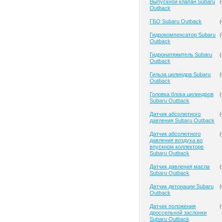
Выпускной клапан Subaru
(
Outback
ГБО Subaru Outback
(
Гидрокомпенсатор Subaru
(
Outback
Гидронатяжитель Subaru
(
Outback
Гильза цилиндра Subaru
(
Outback
Головка блока цилиндров
(
Subaru Outback
Датчик абсолютного
(
давления Subaru Outback
Датчик абсолютного
(
давления воздуха во
впускном коллекторе
Subaru Outback
Датчик давления масла
(
Subaru Outback
Датчик детонации Subaru
(
Outback
Датчик положения
(
дроссельной заслонки
Subaru Outback