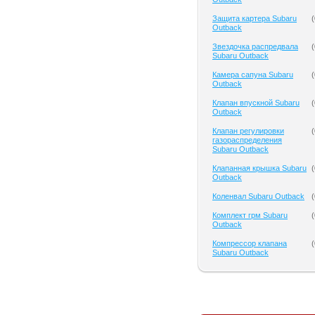
Защита картера Subaru
(
Outback
Звездочка распредвала
(
Subaru Outback
Камера сапуна Subaru
(
Outback
Клапан впускной Subaru
(
Outback
Клапан регулировки
(
газораспределения
Subaru Outback
Клапанная крышка Subaru
(
Outback
Коленвал Subaru Outback
(
Комплект грм Subaru
(
Outback
Компрессор клапана
(
Subaru Outback