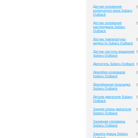
Датчик положения
(
коленчатого вала Subaru
Outback
Датчик положения
(
распредвала Subaru
Outback
Датчик температуры
(
жидкости Subaru Outback
Датчик частоты вращения
(
Subaru Outback
Двигатель Subaru Outback
(
Демпфер коленвала
(
Subaru Outback
Демпферная прокладка
(
Subaru Outback
Детали двигателя Subaru
(
Outback
Задняя опора двигателя
(
Subaru Outback
Заливная горловина
(
Subaru Outback
Защита днища Subaru
(
Outback