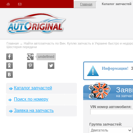
Каталог запчастей
Главная
Главная
→
Найти автозапчасть по Вин. Куплю запчасть в Украине быстро и недорого
Шестерня передачи
undefined
З
Информация!
Каталог запчастей
Заяв
на запчас
Поиск по номеру
VIN номер автомобиля:
Заявка на запчасть
Группа запчастей: