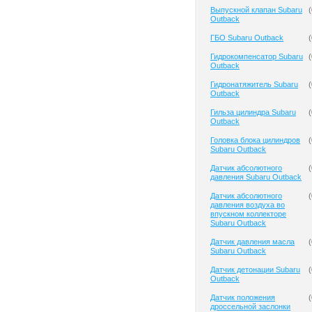
Выпускной клапан Subaru
(
Outback
ГБО Subaru Outback
(
Гидрокомпенсатор Subaru
(
Outback
Гидронатяжитель Subaru
(
Outback
Гильза цилиндра Subaru
(
Outback
Головка блока цилиндров
(
Subaru Outback
Датчик абсолютного
(
давления Subaru Outback
Датчик абсолютного
(
давления воздуха во
впускном коллекторе
Subaru Outback
Датчик давления масла
(
Subaru Outback
Датчик детонации Subaru
(
Outback
Датчик положения
(
дроссельной заслонки