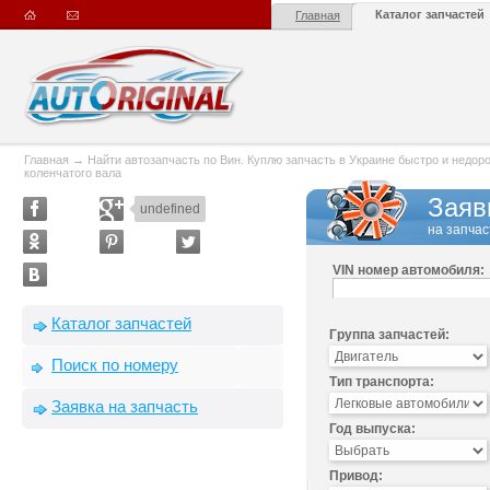
Каталог запчастей
Главная
Главная
→
Найти автозапчасть по Вин. Куплю запчасть в Украине быстро и недорого
коленчатого вала
Заяв
undefined
на запчас
VIN номер автомобиля:
Каталог запчастей
Группа запчастей:
Поиск по номеру
Тип транспорта:
Заявка на запчасть
Год выпуска:
Привод: