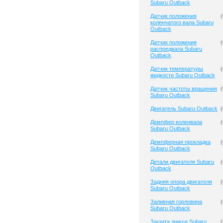
Subaru Outback
Датчик положения
(
коленчатого вала Subaru
Outback
Датчик положения
(
распредвала Subaru
Outback
Датчик температуры
(
жидкости Subaru Outback
Датчик частоты вращения
(
Subaru Outback
Двигатель Subaru Outback
(
Демпфер коленвала
(
Subaru Outback
Демпферная прокладка
(
Subaru Outback
Детали двигателя Subaru
(
Outback
Задняя опора двигателя
(
Subaru Outback
Заливная горловина
(
Subaru Outback
Защита днища Subaru
(