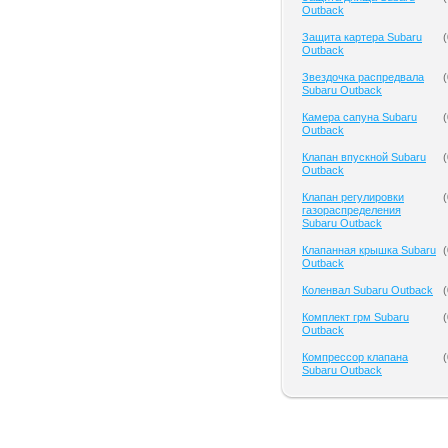
Outback
Защита картера Subaru
(
Outback
Звездочка распредвала
(
Subaru Outback
Камера сапуна Subaru
(
Outback
Клапан впускной Subaru
(
Outback
Клапан регулировки
(
газораспределения
Subaru Outback
Клапанная крышка Subaru
(
Outback
Коленвал Subaru Outback
(
Комплект грм Subaru
(
Outback
Компрессор клапана
(
Subaru Outback