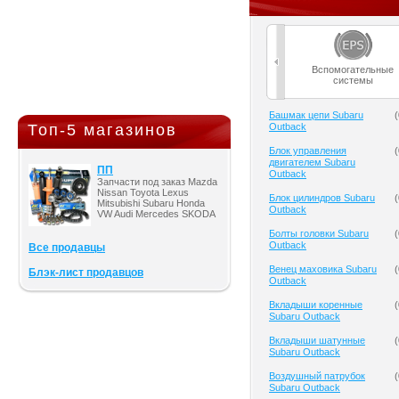
Вспомогательные
системы
Башмак цепи Subaru
(
Топ-5 магазинов
Outback
Блок управления
(
двигателем Subaru
ПП
Outback
Запчасти под заказ Mazda
Nissan Toyota Lexus
Блок цилиндров Subaru
(
Mitsubishi Subaru Honda
Outback
VW Audi Mercedes SKODA
Болты головки Subaru
(
Outback
Все продавцы
Венец маховика Subaru
(
Блэк-лист продавцов
Outback
Вкладыши коренные
(
Subaru Outback
Вкладыши шатунные
(
Subaru Outback
Воздушный патрубок
(
Subaru Outback