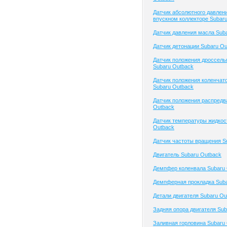
Датчик абсолютного давлени
впускном коллекторе Subar
Датчик давления масла Sub
Датчик детонации Subaru Ou
Датчик положения дроссель
Subaru Outback
Датчик положения коленчато
Subaru Outback
Датчик положения распредв
Outback
Датчик температуры жидкос
Outback
Датчик частоты вращения S
Двигатель Subaru Outback
Демпфер коленвала Subaru
Демпферная прокладка Suba
Детали двигателя Subaru Ou
Задняя опора двигателя Sub
Заливная горловина Subaru