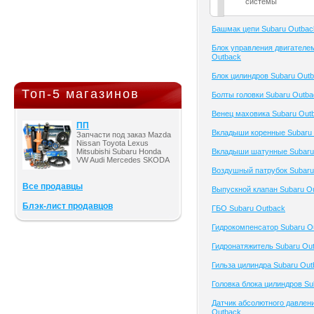
системы
Башмак цепи Subaru Outbac
Блок управления двигателе
Outback
Блок цилиндров Subaru Out
Топ-5 магазинов
Болты головки Subaru Outba
Венец маховика Subaru Out
ПП
Вкладыши коренные Subaru
Запчасти под заказ Mazda
Nissan Toyota Lexus
Mitsubishi Subaru Honda
Вкладыши шатунные Subaru
VW Audi Mercedes SKODA
Воздушный патрубок Subaru
Все продавцы
Выпускной клапан Subaru O
Блэк-лист продавцов
ГБО Subaru Outback
Гидрокомпенсатор Subaru O
Гидронатяжитель Subaru Ou
Гильза цилиндра Subaru Out
Головка блока цилиндров Su
Датчик абсолютного давлен
Outback