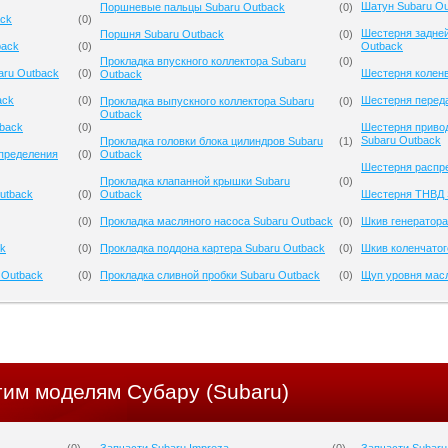
Шатун Subaru Ou
Поршневые пальцы Subaru Outback
(
0
)
ack
(
0
)
Шестерня задней
Поршня Subaru Outback
(
0
)
back
(
0
)
Outback
Прокладка впускного коллектора Subaru
(
0
)
aru Outback
(
0
)
Шестерня коленв
Outback
ack
(
0
)
Шестерня переда
Прокладка выпускного коллектора Subaru
(
0
)
Outback
tback
(
0
)
Шестерня приво
Subaru Outback
Прокладка головки блока цилиндров Subaru
(
1
)
спределения
(
0
)
Outback
Шестерня распре
Прокладка клапанной крышки Subaru
(
0
)
utback
(
0
)
Outback
Шестерня ТНВД 
(
0
)
Прокладка масляного насоса Subaru Outback
(
0
)
Шкив генератора
ck
(
0
)
Прокладка поддона картера Subaru Outback
(
0
)
Шкив коленчатог
 Outback
(
0
)
Прокладка сливной пробки Subaru Outback
(
0
)
Щуп уровня масл
гим моделям Субару (Subaru)