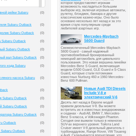
которое предоставляет игрокам
возможность насладиться большим
выбором игр, включая игровые автоматы,
вной рейки Subaru
(
0
)
рулетку, блэкджек, баккара и другие
классические казино-игры. Оно было
основано несколько лет назад и за это
теля Subaru Outback
(
0
)
время стало популярным среди
любителей азартных игр.
ролик Subaru Outback
(
0
)
Mercedes-Maybach
S600 Guard
 Subaru Outback
(
0
)
Свежеиспеченный Mercedes-Maybach
ный Subaru Outback
(
0
)
S600 Guard - самый надежный
противобомбовый бронированный
ый вал Subaru Outback
(
0
)
немецкий автомобиль для цивильного
пользования. Это новая вершина линейки
того хода Subaru
(
0
)
Mercedes-Benz S Guard, включающая
модели G500 Guard, GLE Guard и S-Class
Guard, которые стали потомками
известных Nurburg 460 и 1960 Mercedes-
ляного насоса Subaru
(
0
)
Benz 600 Pullman.
Новые Audi TDI Diesels
tback
(
0
)
Include V-8 и
электрический V-6
я Subaru Outback
(
0
)
Десять лет назад в Европе модой
правили дизельные V-8. Вы можете
й Subaru Outback
(
0
)
встретить их в известных внедорожниках
и седанах - Audi A8, BMW 7, Mercedes-
ератора Subaru Outback
(
0
)
Benz S-класса, и Volkswagen Phaeton.
Сегодня они выжили только в немногих
ru Outback
(
0
)
SUV-ах верхнего уровня: Тойота Land
Cruiser имеет V-8 дизельный двигатель с
 Subaru Outback
(
0
)
турбонаддувом, Range Rover, VW Touareg
и Audi. Складывается впечатление, что