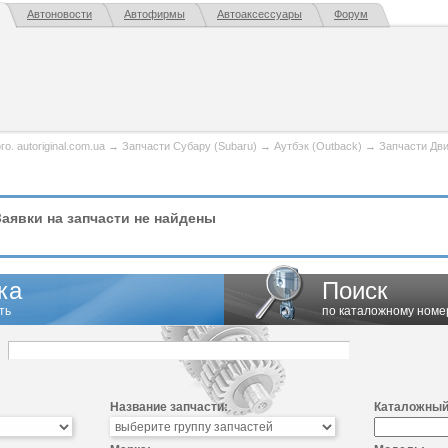
Автоновости
Автофирмы
Автоаксессуары
Форум
. autoriginal.com.ua
→
Запчасти Субару (Subaru)
→
Аутбэк (Outback)
→
Запчасти Дви
аявки на запчасти не найдены
ка
Поиск
ть
по каталожному номе
Название запчасти:
Каталожный