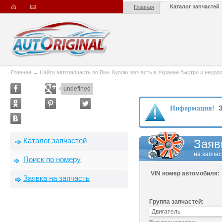
Каталог запчастей
Главная
Главная
→
Найти автозапчасть по Вин. Куплю запчасть в Украине быстро и недорого
undefined
З
Информация!
Каталог запчастей
Заяв
на запчас
Поиск по номеру
VIN номер автомобиля:
Заявка на запчасть
Группа запчастей: