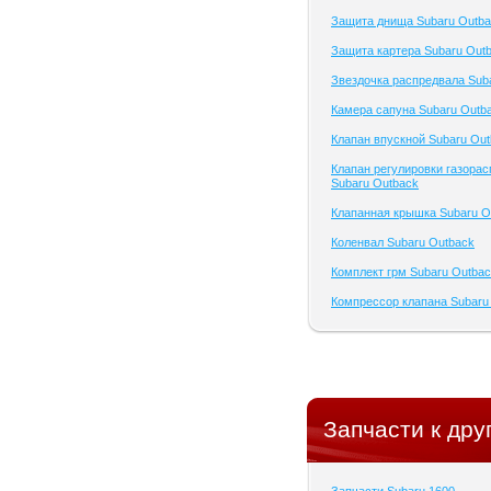
Защита днища Subaru Outb
Защита картера Subaru Out
Звездочка распредвала Sub
Камера сапуна Subaru Outb
Клапан впускной Subaru Ou
Клапан регулировки газора
Subaru Outback
Клапанная крышка Subaru O
Коленвал Subaru Outback
Комплект грм Subaru Outba
Компрессор клапана Subaru
Запчасти к дру