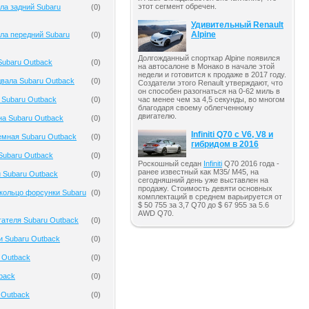
этот сегмент обречен.
ла задний Subaru
(
0
)
Удивительный Renault
Alpine
ла передний Subaru
(
0
)
Долгожданный спорткар Alpine появился
Subaru Outback
(
0
)
на автосалоне в Монако в начале этой
недели и готовится к продаже в 2017 году.
вала Subaru Outback
(
0
)
Создатели этого Renault утверждают, что
он способен разогнаться на 0-62 миль в
 Subaru Outback
(
0
)
час менее чем за 4,5 секунды, во многом
благодаря своему облегченному
двигателю.
на Subaru Outback
(
0
)
Infiniti Q70 с V6, V8 и
емная Subaru Outback
(
0
)
гибридом в 2016
Subaru Outback
(
0
)
Роскошный седан
Infiniti
Q70 2016 года -
ранее известный как M35/ M45, на
 Subaru Outback
(
0
)
сегодняшний день уже выставлен на
продажу. Стоимость девяти основных
кольцо форсунки Subaru
(
0
)
комплектаций в среднем варьируется от
$ 50 755 за 3,7 Q70 до $ 67 955 за 5.6
AWD Q70.
гателя Subaru Outback
(
0
)
и Subaru Outback
(
0
)
 Outback
(
0
)
back
(
0
)
 Outback
(
0
)