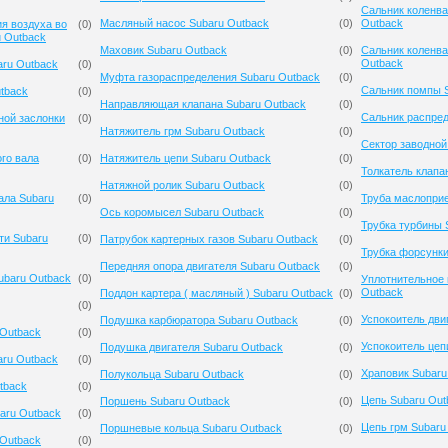
Сальник коленва
Масляный насос Subaru Outback
(
0
)
Outback
я воздуха во
(
0
)
u Outback
Маховик Subaru Outback
(
0
)
Сальник коленва
Outback
aru Outback
(
0
)
Муфта газораспределения Subaru Outback
(
0
)
Сальник помпы 
tback
(
0
)
Направляющая клапана Subaru Outback
(
0
)
Сальник распред
ной заслонки
(
0
)
Натяжитель грм Subaru Outback
(
0
)
Сектор заводной
го вала
(
0
)
Натяжитель цепи Subaru Outback
(
0
)
Толкатель клапа
Натяжной ролик Subaru Outback
(
0
)
ала Subaru
(
0
)
Труба маслопри
Ось коромысел Subaru Outback
(
0
)
Трубка турбины 
ти Subaru
(
0
)
Патрубок картерных газов Subaru Outback
(
0
)
Трубка форсунки
Передняя опора двигателя Subaru Outback
(
0
)
ubaru Outback
(
0
)
Уплотнительное 
Outback
Поддон картера ( масляный ) Subaru Outback
(
0
)
(
0
)
Успокоитель дви
Подушка карбюратора Subaru Outback
(
0
)
 Outback
(
0
)
Успокоитель цеп
Подушка двигателя Subaru Outback
(
0
)
ru Outback
(
0
)
Храповик Subaru
Полукольца Subaru Outback
(
0
)
tback
(
0
)
Цепь Subaru Out
Поршень Subaru Outback
(
0
)
aru Outback
(
0
)
Цепь грм Subaru
Поршневые кольца Subaru Outback
(
0
)
 Outback
(
0
)