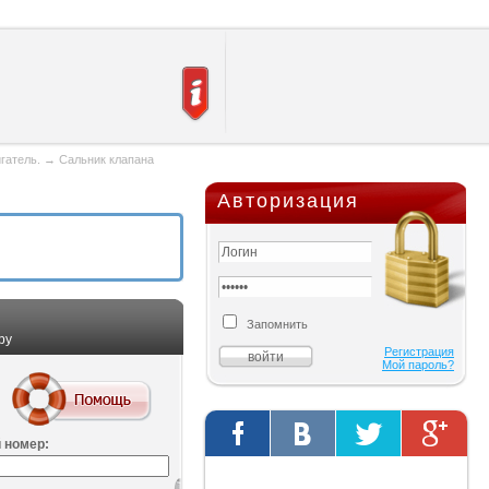
гатель.
→
Сальник клапана
Авторизация
Запомнить
ру
Регистрация
Мой пароль?
 номер:
Твиты от @AutOriginalShop