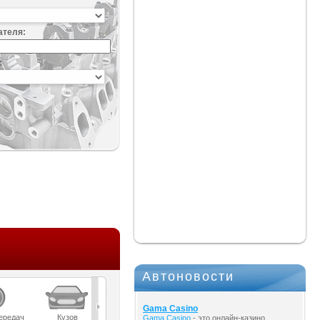
ателя:
:
Автоновости
Gama Casino
ередач
Кузов
Масла
Мост
Подвеска
Gama Casino
- это онлайн-казино,