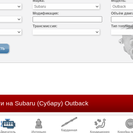
Марка:
Модель:
Модификация:
Объём двиг
Трансмиссия:
Тип топлива
и на Subaru (Субару) Outback
Карданная
Двигатель
Интерьер
Кондиционер
Коробка п