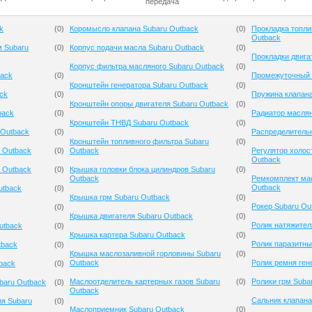
передача
k
(
0
)
Коромысло клапана Subaru Outback
(
0
)
Прокладка топли
Outback
м Subaru
(
0
)
Корпус подачи масла Subaru Outback
(
0
)
Прокладки двига
Корпус фильтра масляного Subaru Outback
(
0
)
back
(
0
)
Промежуточный 
Кронштейн генератора Subaru Outback
(
0
)
ck
(
0
)
Пружина клапана
Кронштейн опоры двигателя Subaru Outback
(
0
)
back
(
0
)
Радиатор масля
Кронштейн ТНВД Subaru Outback
(
0
)
 Outback
(
0
)
Распределительн
Кронштейн топливного фильтра Subaru
(
0
)
 Outback
(
0
)
Outback
Регулятор холос
Outback
 Outback
(
0
)
Крышка головки блока цилиндров Subaru
(
0
)
Outback
Ремкомплект мас
Outback
utback
(
0
)
Крышка грм Subaru Outback
(
0
)
Рокер Subaru Ou
(
0
)
Крышка двигателя Subaru Outback
(
0
)
Ролик натяжител
utback
(
0
)
Крышка картера Subaru Outback
(
0
)
Ролик паразитны
tback
(
0
)
Крышка маслозаливной горловины Subaru
(
0
)
Outback
Ролик ремня ген
back
(
0
)
Маслоотделитель картерных газов Subaru
(
0
)
Ролики грм Suba
baru Outback
(
0
)
Outback
Сальник клапана
ия Subaru
(
0
)
Маслоприемник Subaru Outback
(
0
)