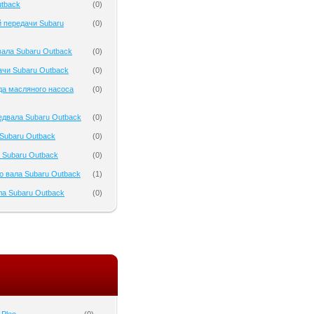
tback
(
0
)
 передачи Subaru
(
0
)
ала Subaru Outback
(
0
)
чи Subaru Outback
(
0
)
да масляного насоса
(
0
)
двала Subaru Outback
(
0
)
Subaru Outback
(
0
)
 Subaru Outback
(
0
)
о вала Subaru Outback
(
1
)
а Subaru Outback
(
0
)