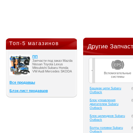
Топ-5 магазинов
Другие Запчаст
ПП
Запчасти под заказ Mazda
Nissan Toyota Lexus
Mitsubishi Subaru Honda
VW Audi Mercedes SKODA
Вспомогательные
системы
Все продавцы
Башмак цепи Subaru
(
Блэк-лист продавцов
Outback
Блок управления
(
двигателем Subaru
Outback
Блок цилиндров Subaru
(
Outback
Болты головки Subaru
(
Outback