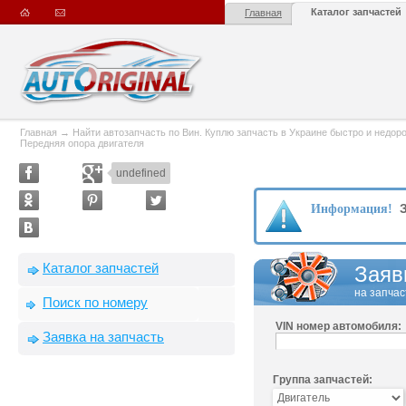
Каталог запчастей
Главная
Главная
→
Найти автозапчасть по Вин. Куплю запчасть в Украине быстро и недорого
Передняя опора двигателя
undefined
З
Информация!
Каталог запчастей
Заяв
на запчас
Поиск по номеру
VIN номер автомобиля:
Заявка на запчасть
Группа запчастей: