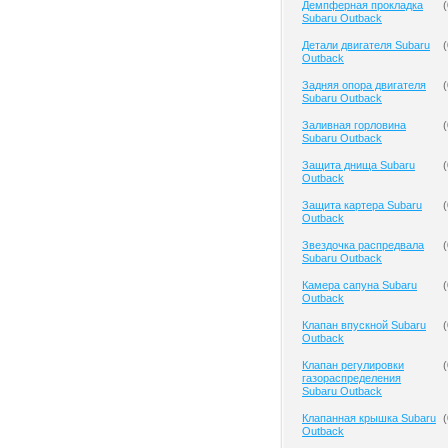
Демпферная прокладка
(
Subaru Outback
Детали двигателя Subaru
(
Outback
Задняя опора двигателя
(
Subaru Outback
Заливная горловина
(
Subaru Outback
Защита днища Subaru
(
Outback
Защита картера Subaru
(
Outback
Звездочка распредвала
(
Subaru Outback
Камера сапуна Subaru
(
Outback
Клапан впускной Subaru
(
Outback
Клапан регулировки
(
газораспределения
Subaru Outback
Клапанная крышка Subaru
(
Outback