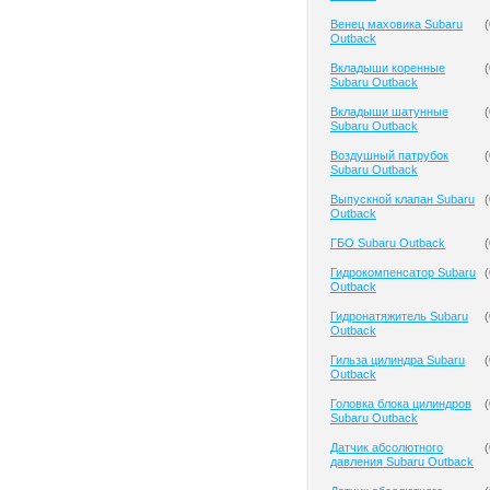
Венец маховика Subaru
(
Outback
Вкладыши коренные
(
Subaru Outback
Вкладыши шатунные
(
Subaru Outback
Воздушный патрубок
(
Subaru Outback
Выпускной клапан Subaru
(
Outback
ГБО Subaru Outback
(
Гидрокомпенсатор Subaru
(
Outback
Гидронатяжитель Subaru
(
Outback
Гильза цилиндра Subaru
(
Outback
Головка блока цилиндров
(
Subaru Outback
Датчик абсолютного
(
давления Subaru Outback