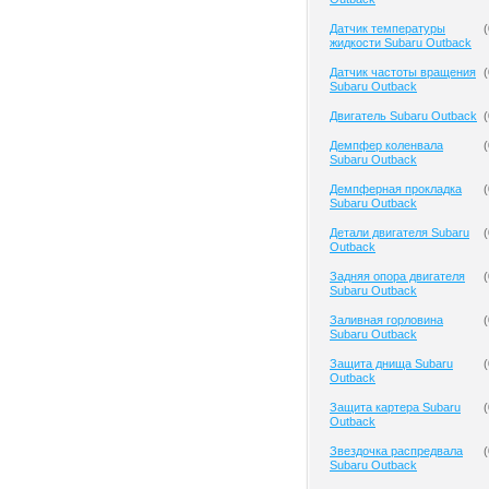
Датчик температуры
(
жидкости Subaru Outback
Датчик частоты вращения
(
Subaru Outback
Двигатель Subaru Outback
(
Демпфер коленвала
(
Subaru Outback
Демпферная прокладка
(
Subaru Outback
Детали двигателя Subaru
(
Outback
Задняя опора двигателя
(
Subaru Outback
Заливная горловина
(
Subaru Outback
Защита днища Subaru
(
Outback
Защита картера Subaru
(
Outback
Звездочка распредвала
(
Subaru Outback