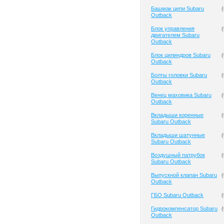
Башмак цепи Subaru
(
Outback
Блок управления
(
двигателем Subaru
Outback
Блок цилиндров Subaru
(
Outback
Болты головки Subaru
(
Outback
Венец маховика Subaru
(
Outback
Вкладыши коренные
(
Subaru Outback
Вкладыши шатунные
(
Subaru Outback
Воздушный патрубок
(
Subaru Outback
Выпускной клапан Subaru
(
Outback
ГБО Subaru Outback
(
Гидрокомпенсатор Subaru
(
Outback