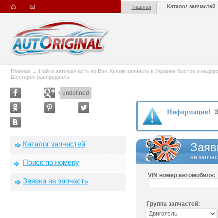
Каталог запчастей
Главная
Главная
→
Найти автозапчасть по Вин. Куплю запчасть в Украине быстро и недорого
Шестерня распредвала
undefined
З
Информация!
Каталог запчастей
Заяв
на запчас
Поиск по номеру
VIN номер автомобиля:
Заявка на запчасть
Группа запчастей: