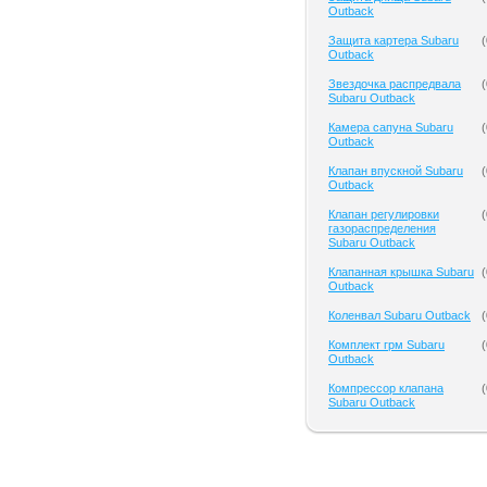
Outback
Защита картера Subaru
(
Outback
Звездочка распредвала
(
Subaru Outback
Камера сапуна Subaru
(
Outback
Клапан впускной Subaru
(
Outback
Клапан регулировки
(
газораспределения
Subaru Outback
Клапанная крышка Subaru
(
Outback
Коленвал Subaru Outback
(
Комплект грм Subaru
(
Outback
Компрессор клапана
(
Subaru Outback