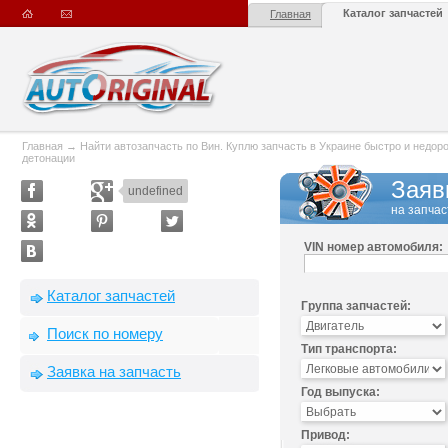
Каталог запчастей
Главная
Главная
→
Найти автозапчасть по Вин. Куплю запчасть в Украине быстро и недорого
детонации
Заяв
undefined
на запчас
VIN номер автомобиля:
Каталог запчастей
Группа запчастей:
Поиск по номеру
Тип транспорта:
Заявка на запчасть
Год выпуска:
Привод: