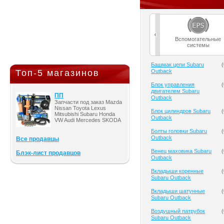
Вспомогательные
системы
Башмак цепи Subaru
(
Топ-5 магазинов
Outback
Блок управления
(
двигателем Subaru
ПП
Outback
Запчасти под заказ Mazda
Nissan Toyota Lexus
Блок цилиндров Subaru
(
Mitsubishi Subaru Honda
Outback
VW Audi Mercedes SKODA
Болты головки Subaru
(
Outback
Все продавцы
Венец маховика Subaru
(
Блэк-лист продавцов
Outback
Вкладыши коренные
(
Subaru Outback
Вкладыши шатунные
(
Subaru Outback
Воздушный патрубок
(
Subaru Outback