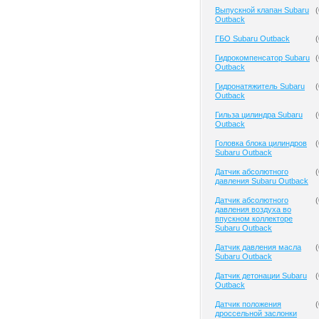
Выпускной клапан Subaru
(
Outback
ГБО Subaru Outback
(
Гидрокомпенсатор Subaru
(
Outback
Гидронатяжитель Subaru
(
Outback
Гильза цилиндра Subaru
(
Outback
Головка блока цилиндров
(
Subaru Outback
Датчик абсолютного
(
давления Subaru Outback
Датчик абсолютного
(
давления воздуха во
впускном коллекторе
Subaru Outback
Датчик давления масла
(
Subaru Outback
Датчик детонации Subaru
(
Outback
Датчик положения
(
дроссельной заслонки