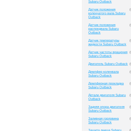
Subaru Outback
Датчик положения
(
коленчатого вала Subaru
Outback
Датчик положения
(
распредвала Subaru
Outback
Датчик температуры
(
жидкости Subaru Outback
Датчик частоты вращения
(
Subaru Outback
Двигатель Subaru Outback
(
Демпфер коленвала
(
Subaru Outback
Демпферная прокладка
(
Subaru Outback
Детали двигателя Subaru
(
Outback
Задняя опора двигателя
(
Subaru Outback
Заливная горловина
(
Subaru Outback
Защита днища Subaru
(