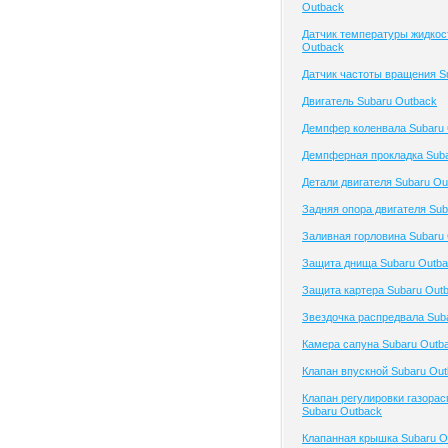
Outback
Датчик температуры жидкос
Outback
Датчик частоты вращения S
Двигатель Subaru Outback
Демпфер коленвала Subaru
Демпферная прокладка Suba
Детали двигателя Subaru Ou
Задняя опора двигателя Sub
Заливная горловина Subaru
Защита днища Subaru Outb
Защита картера Subaru Out
Звездочка распредвала Sub
Камера сапуна Subaru Outb
Клапан впускной Subaru Ou
Клапан регулировки газора
Subaru Outback
Клапанная крышка Subaru O