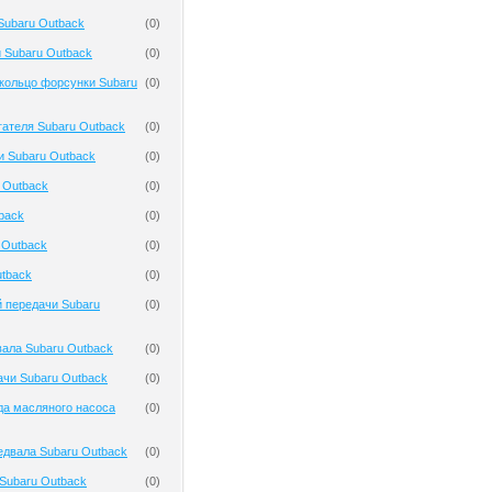
Subaru Outback
(
0
)
 Subaru Outback
(
0
)
кольцо форсунки Subaru
(
0
)
гателя Subaru Outback
(
0
)
и Subaru Outback
(
0
)
 Outback
(
0
)
back
(
0
)
 Outback
(
0
)
tback
(
0
)
 передачи Subaru
(
0
)
ала Subaru Outback
(
0
)
чи Subaru Outback
(
0
)
да масляного насоса
(
0
)
двала Subaru Outback
(
0
)
Subaru Outback
(
0
)