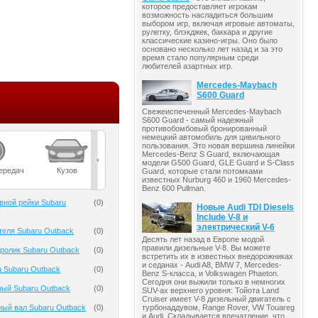
которое предоставляет игрокам
возможность насладиться большим
выбором игр, включая игровые автоматы,
рулетку, блэкджек, баккара и другие
классические казино-игры. Оно было
основано несколько лет назад и за это
время стало популярным среди
любителей азартных игр.
Mercedes-Maybach
S600 Guard
Свежеиспеченный Mercedes-Maybach
S600 Guard - самый надежный
противобомбовый бронированный
немецкий автомобиль для цивильного
пользования. Это новая вершина линейки
Mercedes-Benz S Guard, включающая
модели G500 Guard, GLE Guard и S-Class
ередач
Кузов
Масла
Мост
Подвеска
Guard, которые стали потомками
известных Nurburg 460 и 1960 Mercedes-
Benz 600 Pullman.
вной рейки Subaru
(
0
)
Новые Audi TDI Diesels
Include V-8 и
электрический V-6
теля Subaru Outback
(
0
)
Десять лет назад в Европе модой
правили дизельные V-8. Вы можете
ролик Subaru Outback
(
0
)
встретить их в известных внедорожниках
и седанах - Audi A8, BMW 7, Mercedes-
 Subaru Outback
(
0
)
Benz S-класса, и Volkswagen Phaeton.
Сегодня они выжили только в немногих
ный Subaru Outback
(
0
)
SUV-ах верхнего уровня: Тойота Land
Cruiser имеет V-8 дизельный двигатель с
турбонаддувом, Range Rover, VW Touareg
ый вал Subaru Outback
(
0
)
и Audi. Складывается впечатление, что