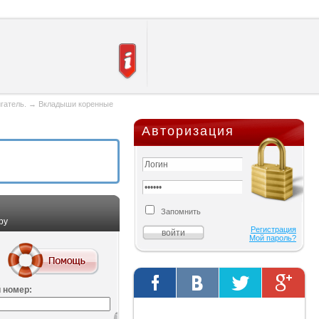
гатель.
→
Вкладыши коренные
Авторизация
Запомнить
ру
Регистрация
Мой пароль?
 номер:
Твиты от @AutOriginalShop