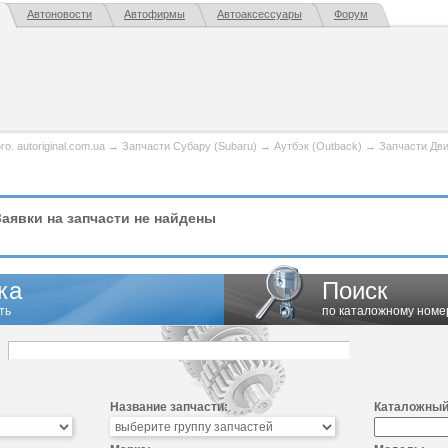
Автоновости
Автофирмы
Автоаксессуары
Форум
. autoriginal.com.ua
→
Запчасти Субару (Subaru)
→
Аутбэк (Outback)
→
Запчасти Дви
аявки на запчасти не найдены
ка
Поиск
ть
по каталожному номе
Название запчасти:
Каталожный