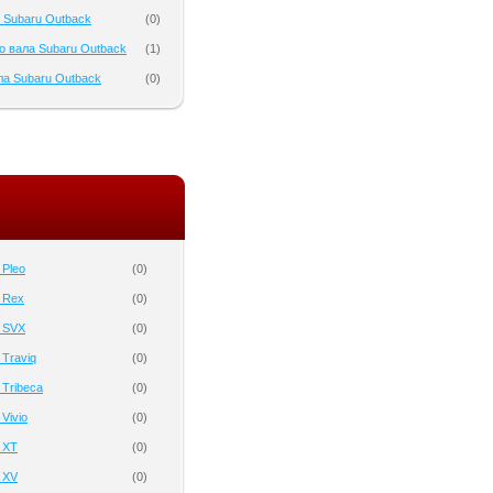
 Subaru Outback
(
0
)
о вала Subaru Outback
(
1
)
а Subaru Outback
(
0
)
 Pleo
(
0
)
 Rex
(
0
)
 SVX
(
0
)
 Traviq
(
0
)
 Tribeca
(
0
)
Vivio
(
0
)
 XT
(
0
)
 XV
(
0
)