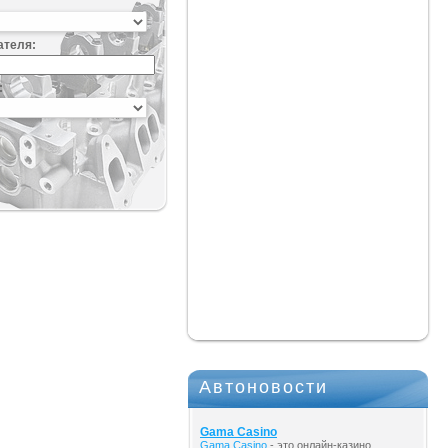
ателя:
:
Автоновости
Gama Casino
Gama Casino
- это онлайн-казино,