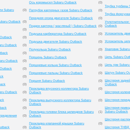
Ось коромысел Subaru Outback
(
0
)
Трубка турбины 
ти Subaru
(
0
)
Патрубок картерных газов Subaru Outback
(
0
)
Трубка форсунки
Передняя опора двигателя Subaru Outback
(
0
)
ubaru Outback
(
0
)
Уплотнительное 
Outback
Поддон картера ( масляный ) Subaru Outback
(
0
)
(
0
)
Успокоитель дви
Подушка карбюратора Subaru Outback
(
0
)
 Outback
(
0
)
Успокоитель цеп
Подушка двигателя Subaru Outback
(
0
)
ru Outback
(
0
)
Храповик Subaru
Полукольца Subaru Outback
(
0
)
tback
(
0
)
Цепь Subaru Out
Поршень Subaru Outback
(
0
)
aru Outback
(
0
)
Цепь грм Subaru
Поршневые кольца Subaru Outback
(
0
)
 Outback
(
0
)
Шатун Subaru Ou
Поршневые пальцы Subaru Outback
(
0
)
ack
(
0
)
Шестерня задней
Поршня Subaru Outback
(
0
)
back
(
0
)
Outback
Прокладка впускного коллектора Subaru
(
0
)
aru Outback
(
0
)
Шестерня коленв
Outback
ack
(
0
)
Шестерня переда
Прокладка выпускного коллектора Subaru
(
0
)
Outback
tback
(
0
)
Шестерня приво
Subaru Outback
Прокладка головки блока цилиндров Subaru
(
1
)
спределения
(
0
)
Outback
Шестерня распре
Прокладка клапанной крышки Subaru
(
0
)
utback
(
0
)
Outback
Шестерня ТНВД 