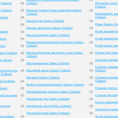
 Outback
(
0
)
Outback
Регулятор холос
Outback
 Outback
(
0
)
Крышка головки блока цилиндров Subaru
(
0
)
Outback
Ремкомплект мас
Outback
utback
(
0
)
Крышка грм Subaru Outback
(
0
)
Рокер Subaru Ou
(
0
)
Крышка двигателя Subaru Outback
(
0
)
Ролик натяжител
utback
(
0
)
Крышка картера Subaru Outback
(
0
)
Ролик паразитны
tback
(
0
)
Крышка маслозаливной горловины Subaru
(
0
)
Outback
Ролик ремня ген
back
(
0
)
Маслоотделитель картерных газов Subaru
(
0
)
Ролики грм Suba
baru Outback
(
0
)
Outback
Сальник клапана
ия Subaru
(
0
)
Маслоприемник Subaru Outback
(
0
)
Сальник коленва
Масляный насос Subaru Outback
(
0
)
Outback
я воздуха во
(
0
)
u Outback
Маховик Subaru Outback
(
0
)
Сальник коленва
Outback
aru Outback
(
0
)
Муфта газораспределения Subaru Outback
(
0
)
Сальник помпы 
tback
(
0
)
Направляющая клапана Subaru Outback
(
0
)
Сальник распред
ной заслонки
(
0
)
Натяжитель грм Subaru Outback
(
0
)
Сектор заводной
го вала
(
0
)
Натяжитель цепи Subaru Outback
(
0
)
Толкатель клапа
Натяжной ролик Subaru Outback
(
0
)
ала Subaru
(
0
)
Труба маслопри