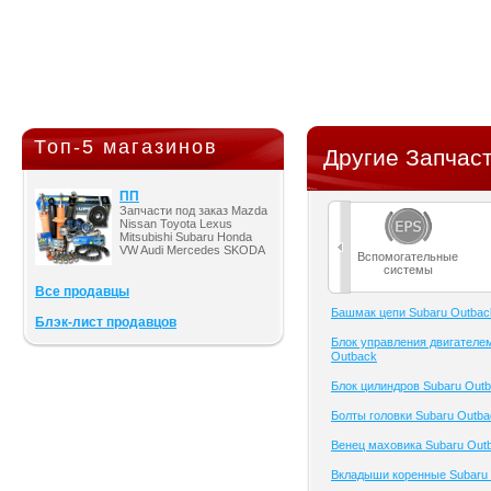
Топ-5 магазинов
Другие Запчаст
ПП
Запчасти под заказ Mazda
Nissan Toyota Lexus
Mitsubishi Subaru Honda
VW Audi Mercedes SKODA
Вспомогательные
системы
Все продавцы
Башмак цепи Subaru Outbac
Блэк-лист продавцов
Блок управления двигателе
Outback
Блок цилиндров Subaru Out
Болты головки Subaru Outba
Венец маховика Subaru Out
Вкладыши коренные Subaru