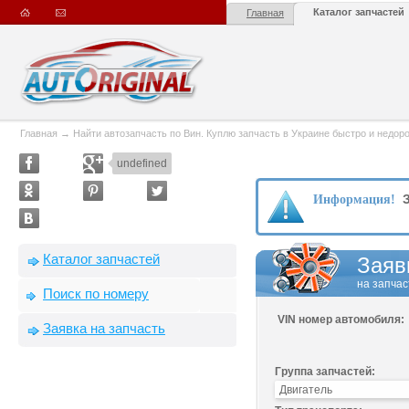
Каталог запчастей
Главная
Главная
→
Найти автозапчасть по Вин. Куплю запчасть в Украине быстро и недорого
undefined
З
Информация!
Каталог запчастей
Заяв
на запчас
Поиск по номеру
VIN номер автомобиля:
Заявка на запчасть
Группа запчастей: