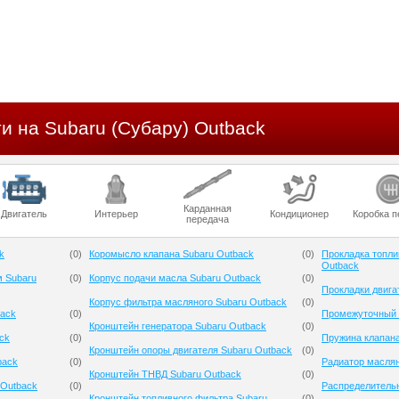
и на Subaru (Субару) Outback
Карданная
Двигатель
Интерьер
Кондиционер
Коробка п
передача
k
(
0
)
Коромысло клапана Subaru Outback
(
0
)
Прокладка топли
Outback
м Subaru
(
0
)
Корпус подачи масла Subaru Outback
(
0
)
Прокладки двига
Корпус фильтра масляного Subaru Outback
(
0
)
back
(
0
)
Промежуточный 
Кронштейн генератора Subaru Outback
(
0
)
ck
(
0
)
Пружина клапана
Кронштейн опоры двигателя Subaru Outback
(
0
)
back
(
0
)
Радиатор масля
Кронштейн ТНВД Subaru Outback
(
0
)
 Outback
(
0
)
Распределительн
Кронштейн топливного фильтра Subaru
(
0
)