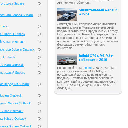
этот сегмент обречен.
того хода Subaru
(
0
)
Удивительный Renault
Alpine
ляного насоса Subaru
(
0
)
Долгожданный спорткар Alpine появился
tback
(
0
)
на автосалоне в Монако в начале этой
недели и готовится к продаже в 2017 году.
я Subaru Outback
(
0
)
Создатели этого Renault утверждают, что
он способен разогнаться на 0-62 миль в
час менее чем за 4,5 секунды, во многом
й Subaru Outback
(
0
)
благодаря своему облегченному
двигателю.
ератора Subaru Outback
(
0
)
Infiniti Q70 с V6, V8 и
ru Outback
(
0
)
гибридом в 2016
 Subaru Outback
(
0
)
Роскошный седан
Infiniti
Q70 2016 года -
ранее известный как M35/ M45, на
ла задний Subaru
(
0
)
сегодняшний день уже выставлен на
продажу. Стоимость девяти основных
комплектаций в среднем варьируется от
ла передний Subaru
(
0
)
$ 50 755 за 3,7 Q70 до $ 67 955 за 5.6
AWD Q70.
Subaru Outback
(
0
)
вала Subaru Outback
(
0
)
 Subaru Outback
(
0
)
на Subaru Outback
(
0
)
емная Subaru Outback
(
0
)