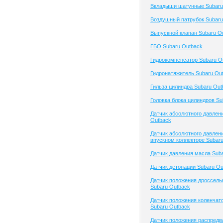
Вкладыши шатунные Subaru
Воздушный патрубок Subaru
Выпускной клапан Subaru O
ГБО Subaru Outback
Гидрокомпенсатор Subaru O
Гидронатяжитель Subaru Ou
Гильза цилиндра Subaru Out
Головка блока цилиндров Su
Датчик абсолютного давлен
Outback
Датчик абсолютного давлени
впускном коллекторе Subar
Датчик давления масла Sub
Датчик детонации Subaru Ou
Датчик положения дроссель
Subaru Outback
Датчик положения коленчато
Subaru Outback
Датчик положения распредв