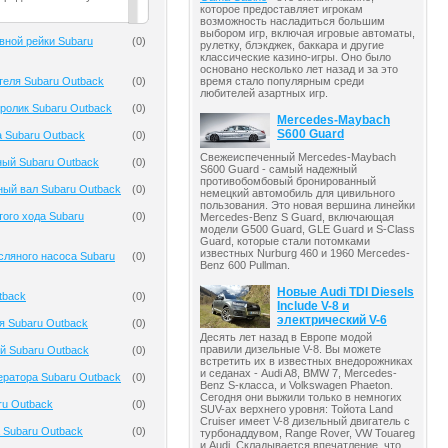
которое предоставляет игрокам
возможность насладиться большим
выбором игр, включая игровые автоматы,
вной рейки Subaru
(
0
)
рулетку, блэкджек, баккара и другие
классические казино-игры. Оно было
основано несколько лет назад и за это
теля Subaru Outback
(
0
)
время стало популярным среди
любителей азартных игр.
ролик Subaru Outback
(
0
)
Mercedes-Maybach
S600 Guard
 Subaru Outback
(
0
)
Свежеиспеченный Mercedes-Maybach
ный Subaru Outback
(
0
)
S600 Guard - самый надежный
противобомбовый бронированный
ый вал Subaru Outback
(
0
)
немецкий автомобиль для цивильного
пользования. Это новая вершина линейки
того хода Subaru
(
0
)
Mercedes-Benz S Guard, включающая
модели G500 Guard, GLE Guard и S-Class
Guard, которые стали потомками
известных Nurburg 460 и 1960 Mercedes-
ляного насоса Subaru
(
0
)
Benz 600 Pullman.
Новые Audi TDI Diesels
tback
(
0
)
Include V-8 и
электрический V-6
я Subaru Outback
(
0
)
Десять лет назад в Европе модой
правили дизельные V-8. Вы можете
й Subaru Outback
(
0
)
встретить их в известных внедорожниках
и седанах - Audi A8, BMW 7, Mercedes-
ератора Subaru Outback
(
0
)
Benz S-класса, и Volkswagen Phaeton.
Сегодня они выжили только в немногих
ru Outback
(
0
)
SUV-ах верхнего уровня: Тойота Land
Cruiser имеет V-8 дизельный двигатель с
 Subaru Outback
(
0
)
турбонаддувом, Range Rover, VW Touareg
и Audi. Складывается впечатление, что