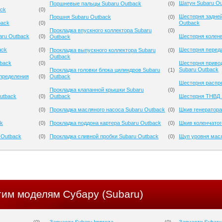
Шатун Subaru Ou
Поршневые пальцы Subaru Outback
(
0
)
ack
(
0
)
Шестерня задней
Поршня Subaru Outback
(
0
)
back
(
0
)
Outback
Прокладка впускного коллектора Subaru
(
0
)
aru Outback
(
0
)
Шестерня коленв
Outback
ack
(
0
)
Шестерня переда
Прокладка выпускного коллектора Subaru
(
0
)
Outback
tback
(
0
)
Шестерня приво
Subaru Outback
Прокладка головки блока цилиндров Subaru
(
1
)
спределения
(
0
)
Outback
Шестерня распре
Прокладка клапанной крышки Subaru
(
0
)
utback
(
0
)
Outback
Шестерня ТНВД 
(
0
)
Прокладка масляного насоса Subaru Outback
(
0
)
Шкив генератора
ck
(
0
)
Прокладка поддона картера Subaru Outback
(
0
)
Шкив коленчатог
 Outback
(
0
)
Прокладка сливной пробки Subaru Outback
(
0
)
Щуп уровня масл
гим моделям Субару (Subaru)