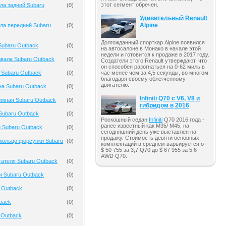
этот сегмент обречен.
ла задний Subaru
(
0
)
Удивительный Renault
Alpine
ла передний Subaru
(
0
)
Долгожданный спорткар Alpine появился
Subaru Outback
(
0
)
на автосалоне в Монако в начале этой
недели и готовится к продаже в 2017 году.
вала Subaru Outback
(
0
)
Создатели этого Renault утверждают, что
он способен разогнаться на 0-62 миль в
 Subaru Outback
(
0
)
час менее чем за 4,5 секунды, во многом
благодаря своему облегченному
двигателю.
на Subaru Outback
(
0
)
Infiniti Q70 с V6, V8 и
емная Subaru Outback
(
0
)
гибридом в 2016
Subaru Outback
(
0
)
Роскошный седан
Infiniti
Q70 2016 года -
ранее известный как M35/ M45, на
 Subaru Outback
(
0
)
сегодняшний день уже выставлен на
продажу. Стоимость девяти основных
кольцо форсунки Subaru
(
0
)
комплектаций в среднем варьируется от
$ 50 755 за 3,7 Q70 до $ 67 955 за 5.6
AWD Q70.
гателя Subaru Outback
(
0
)
и Subaru Outback
(
0
)
 Outback
(
0
)
back
(
0
)
 Outback
(
0
)