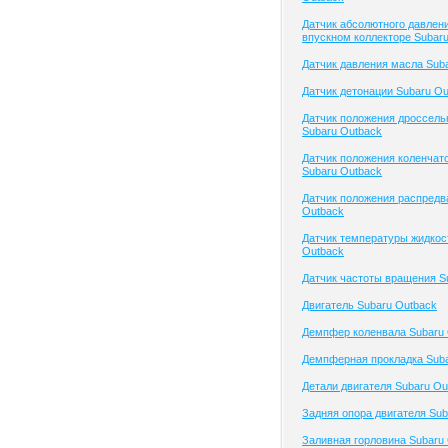
Датчик абсолютного давлени
впускном коллекторе Subar
Датчик давления масла Sub
Датчик детонации Subaru Ou
Датчик положения дроссель
Subaru Outback
Датчик положения коленчато
Subaru Outback
Датчик положения распредв
Outback
Датчик температуры жидкос
Outback
Датчик частоты вращения S
Двигатель Subaru Outback
Демпфер коленвала Subaru
Демпферная прокладка Suba
Детали двигателя Subaru Ou
Задняя опора двигателя Sub
Заливная горловина Subaru