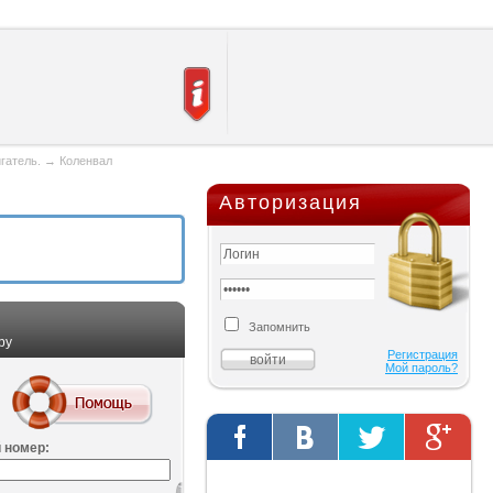
гатель.
→
Коленвал
Авторизация
Запомнить
ру
Регистрация
Мой пароль?
 номер:
Твиты от @AutOriginalShop