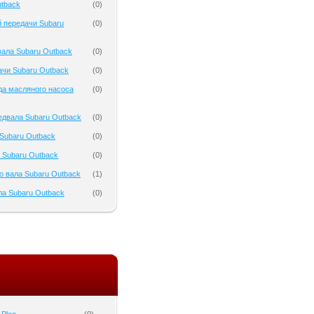
tback
(
0
)
 передачи Subaru
(
0
)
ала Subaru Outback
(
0
)
чи Subaru Outback
(
0
)
да масляного насоса
(
0
)
двала Subaru Outback
(
0
)
Subaru Outback
(
0
)
 Subaru Outback
(
0
)
о вала Subaru Outback
(
1
)
а Subaru Outback
(
0
)