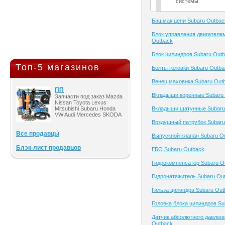
системы
Башмак цепи Subaru Outbac
Блок управления двигателе
Outback
Блок цилиндров Subaru Out
Топ-5 магазинов
Болты головки Subaru Outba
Венец маховика Subaru Out
ПП
Вкладыши коренные Subaru
Запчасти под заказ Mazda
Nissan Toyota Lexus
Mitsubishi Subaru Honda
Вкладыши шатунные Subaru
VW Audi Mercedes SKODA
Воздушный патрубок Subaru
Все продавцы
Выпускной клапан Subaru O
Блэк-лист продавцов
ГБО Subaru Outback
Гидрокомпенсатор Subaru O
Гидронатяжитель Subaru Ou
Гильза цилиндра Subaru Out
Головка блока цилиндров Su
Датчик абсолютного давлен
Outback