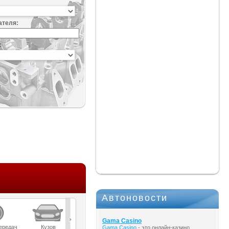
ателя:
:
Автоновости
Gama Casino
ередач
Кузов
Масла
Мост
Подвеска
Gama Casino
- это онлайн-казино,