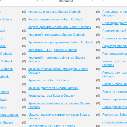
передача
k
(
0
)
Коромысло клапана Subaru Outback
(
0
)
Прокладка топли
Outback
м Subaru
(
0
)
Корпус подачи масла Subaru Outback
(
0
)
Прокладки двига
Корпус фильтра масляного Subaru Outback
(
0
)
back
(
0
)
Промежуточный 
Кронштейн генератора Subaru Outback
(
0
)
ck
(
0
)
Пружина клапана
Кронштейн опоры двигателя Subaru Outback
(
0
)
back
(
0
)
Радиатор масля
Кронштейн ТНВД Subaru Outback
(
0
)
 Outback
(
0
)
Распределительн
Кронштейн топливного фильтра Subaru
(
0
)
 Outback
(
0
)
Outback
Регулятор холос
Outback
 Outback
(
0
)
Крышка головки блока цилиндров Subaru
(
0
)
Outback
Ремкомплект мас
Outback
utback
(
0
)
Крышка грм Subaru Outback
(
0
)
Рокер Subaru Ou
(
0
)
Крышка двигателя Subaru Outback
(
0
)
Ролик натяжител
utback
(
0
)
Крышка картера Subaru Outback
(
0
)
Ролик паразитны
tback
(
0
)
Крышка маслозаливной горловины Subaru
(
0
)
Outback
Ролик ремня ген
back
(
0
)
Маслоотделитель картерных газов Subaru
(
0
)
Ролики грм Suba
baru Outback
(
0
)
Outback
Сальник клапана
ия Subaru
(
0
)
Маслоприемник Subaru Outback
(
0
)