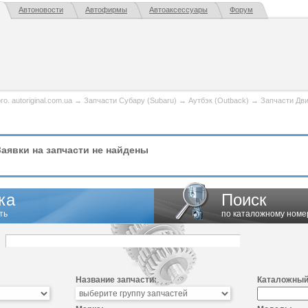
Автоновости
Автофирмы
Автоаксессуары
Форум
. autoriginal.com.ua
→
Запчасти Субару (Subaru)
→
Аутбэк (Outback)
→
Запчасти Дви
аявки на запчасти не найдены
ка
Поиск
ть
по каталожному номе
Название запчасти:
Каталожный