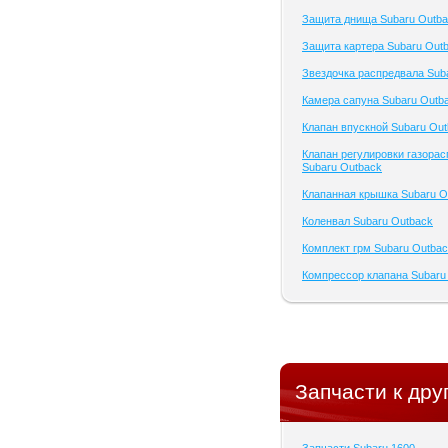
Защита днища Subaru Outb
Защита картера Subaru Out
Звездочка распредвала Sub
Камера сапуна Subaru Outb
Клапан впускной Subaru Ou
Клапан регулировки газора
Subaru Outback
Клапанная крышка Subaru O
Коленвал Subaru Outback
Комплект грм Subaru Outba
Компрессор клапана Subaru
Запчасти к дру