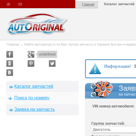
Каталог запчастей
Главная
Главная
→
Найти автозапчасть по Вин. Куплю запчасть в Украине быстро и недорого
undefined
З
Информация!
Каталог запчастей
Заяв
на запчас
Поиск по номеру
VIN номер автомобиля:
Заявка на запчасть
Группа запчастей: