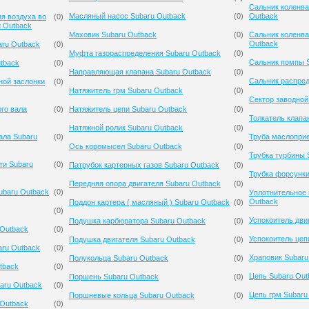
Сальник коленва
Масляный насос Subaru Outback
(
0
)
Outback
я воздуха во
(
0
)
u Outback
Маховик Subaru Outback
(
0
)
Сальник коленва
Outback
aru Outback
(
0
)
Муфта газораспределения Subaru Outback
(
0
)
Сальник помпы 
tback
(
0
)
Направляющая клапана Subaru Outback
(
0
)
Сальник распред
ной заслонки
(
0
)
Натяжитель грм Subaru Outback
(
0
)
Сектор заводной
го вала
(
0
)
Натяжитель цепи Subaru Outback
(
0
)
Толкатель клапа
Натяжной ролик Subaru Outback
(
0
)
ала Subaru
(
0
)
Труба маслопри
Ось коромысел Subaru Outback
(
0
)
Трубка турбины 
ти Subaru
(
0
)
Патрубок картерных газов Subaru Outback
(
0
)
Трубка форсунки
Передняя опора двигателя Subaru Outback
(
0
)
ubaru Outback
(
0
)
Уплотнительное 
Outback
Поддон картера ( масляный ) Subaru Outback
(
0
)
(
0
)
Успокоитель дви
Подушка карбюратора Subaru Outback
(
0
)
 Outback
(
0
)
Успокоитель цеп
Подушка двигателя Subaru Outback
(
0
)
ru Outback
(
0
)
Храповик Subaru
Полукольца Subaru Outback
(
0
)
tback
(
0
)
Цепь Subaru Out
Поршень Subaru Outback
(
0
)
aru Outback
(
0
)
Цепь грм Subaru
Поршневые кольца Subaru Outback
(
0
)
 Outback
(
0
)