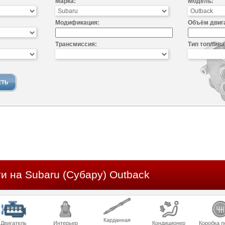
Марка:
Модель:
Модификация:
Объём двиг
Трансмиссия:
Тип топлива
и на Subaru (Субару) Outback
Карданная
Двигатель
Интерьер
Кондиционер
Коробка п