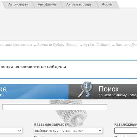
Автоновости
Автофирмы
Автоаксессуары
Форум
. autoriginal.com.ua
→
Запчасти Субару (Subaru)
→
Аутбэк (Outback)
→
Запчасти Дви
аявки на запчасти не найдены
ка
Поиск
ть
по каталожному номе
Название запчасти:
Каталожный