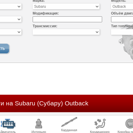
Марка:
Модель:
Модификация:
Объём двиг
Трансмиссия:
Тип топлива
и на Subaru (Субару) Outback
Карданная
Двигатель
Интерьер
Кондиционер
Коробка п