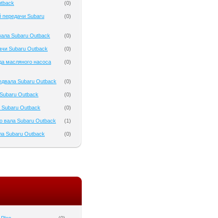
tback
(
0
)
 передачи Subaru
(
0
)
ала Subaru Outback
(
0
)
чи Subaru Outback
(
0
)
да масляного насоса
(
0
)
двала Subaru Outback
(
0
)
Subaru Outback
(
0
)
 Subaru Outback
(
0
)
о вала Subaru Outback
(
1
)
а Subaru Outback
(
0
)