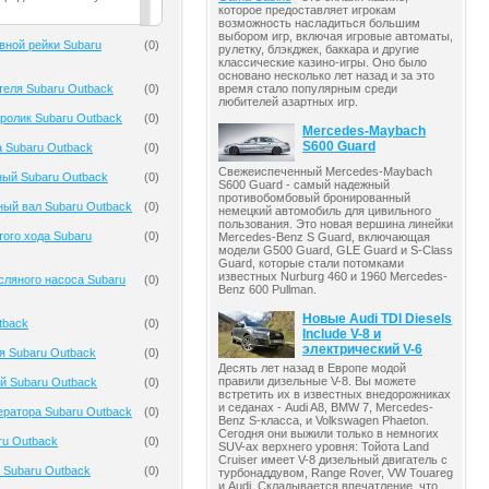
которое предоставляет игрокам
возможность насладиться большим
выбором игр, включая игровые автоматы,
вной рейки Subaru
(
0
)
рулетку, блэкджек, баккара и другие
классические казино-игры. Оно было
основано несколько лет назад и за это
теля Subaru Outback
(
0
)
время стало популярным среди
любителей азартных игр.
ролик Subaru Outback
(
0
)
Mercedes-Maybach
S600 Guard
 Subaru Outback
(
0
)
Свежеиспеченный Mercedes-Maybach
ный Subaru Outback
(
0
)
S600 Guard - самый надежный
противобомбовый бронированный
ый вал Subaru Outback
(
0
)
немецкий автомобиль для цивильного
пользования. Это новая вершина линейки
того хода Subaru
(
0
)
Mercedes-Benz S Guard, включающая
модели G500 Guard, GLE Guard и S-Class
Guard, которые стали потомками
известных Nurburg 460 и 1960 Mercedes-
ляного насоса Subaru
(
0
)
Benz 600 Pullman.
Новые Audi TDI Diesels
tback
(
0
)
Include V-8 и
электрический V-6
я Subaru Outback
(
0
)
Десять лет назад в Европе модой
правили дизельные V-8. Вы можете
й Subaru Outback
(
0
)
встретить их в известных внедорожниках
и седанах - Audi A8, BMW 7, Mercedes-
ератора Subaru Outback
(
0
)
Benz S-класса, и Volkswagen Phaeton.
Сегодня они выжили только в немногих
ru Outback
(
0
)
SUV-ах верхнего уровня: Тойота Land
Cruiser имеет V-8 дизельный двигатель с
 Subaru Outback
(
0
)
турбонаддувом, Range Rover, VW Touareg
и Audi. Складывается впечатление, что