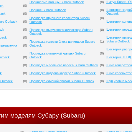
Шатун Subaru Ou
Поршневые пальцы Subaru Outback
(
0
)
ack
(
0
)
Шестерня задней
Поршня Subaru Outback
(
0
)
back
(
0
)
Outback
Прокладка впускного коллектора Subaru
(
0
)
aru Outback
(
0
)
Шестерня коленв
Outback
ack
(
0
)
Шестерня переда
Прокладка выпускного коллектора Subaru
(
0
)
Outback
tback
(
0
)
Шестерня приво
Subaru Outback
Прокладка головки блока цилиндров Subaru
(
1
)
спределения
(
0
)
Outback
Шестерня распре
Прокладка клапанной крышки Subaru
(
0
)
utback
(
0
)
Outback
Шестерня ТНВД 
(
0
)
Прокладка масляного насоса Subaru Outback
(
0
)
Шкив генератора
ck
(
0
)
Прокладка поддона картера Subaru Outback
(
0
)
Шкив коленчатог
 Outback
(
0
)
Прокладка сливной пробки Subaru Outback
(
0
)
Щуп уровня масл
гим моделям Субару (Subaru)