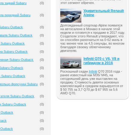
этот сегмент обречен.
ла задний Subaru
(
0
)
Удивительный Renault
Alpine
ла передний Subaru
(
0
)
Долгожданный спорткар Alpine появился
Subaru Outback
(
0
)
на автосалоне в Монако в начале этой
недели и готовится к продаже в 2017 году.
вала Subaru Outback
(
0
)
Создатели этого Renault утверждают, что
он способен разогнаться на 0-62 миль в
 Subaru Outback
(
0
)
час менее чем за 4,5 секунды, во многом
благодаря своему облегченному
двигателю.
на Subaru Outback
(
0
)
Infiniti Q70 с V6, V8 и
емная Subaru Outback
(
0
)
гибридом в 2016
Subaru Outback
(
0
)
Роскошный седан
Infiniti
Q70 2016 года -
ранее известный как M35/ M45, на
 Subaru Outback
(
0
)
сегодняшний день уже выставлен на
продажу. Стоимость девяти основных
кольцо форсунки Subaru
(
0
)
комплектаций в среднем варьируется от
$ 50 755 за 3,7 Q70 до $ 67 955 за 5.6
AWD Q70.
гателя Subaru Outback
(
0
)
и Subaru Outback
(
0
)
 Outback
(
0
)
back
(
0
)
 Outback
(
0
)