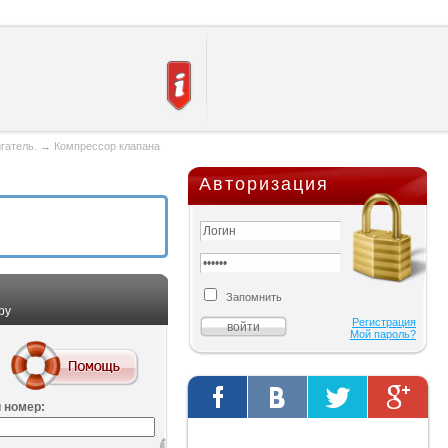
гатель.
→
Компрессор клапана
Авторизация
Запомнить
ру
Регистрация
Мой пароль?
 номер:
Твиты от @AutOriginalShop