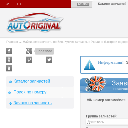
Каталог запчастей
Главная
Главная
→
Найти автозапчасть по Вин. Куплю запчасть в Украине быстро и недорого
undefined
З
Информация!
Каталог запчастей
Заяв
на запчас
Поиск по номеру
VIN номер автомобиля:
Заявка на запчасть
Группа запчастей: