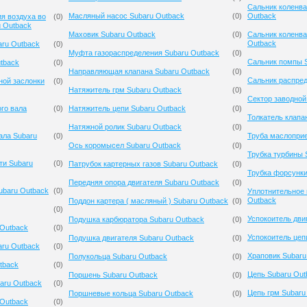
Сальник коленва
Масляный насос Subaru Outback
(
0
)
Outback
я воздуха во
(
0
)
u Outback
Маховик Subaru Outback
(
0
)
Сальник коленва
Outback
aru Outback
(
0
)
Муфта газораспределения Subaru Outback
(
0
)
Сальник помпы 
tback
(
0
)
Направляющая клапана Subaru Outback
(
0
)
Сальник распред
ной заслонки
(
0
)
Натяжитель грм Subaru Outback
(
0
)
Сектор заводной
го вала
(
0
)
Натяжитель цепи Subaru Outback
(
0
)
Толкатель клапа
Натяжной ролик Subaru Outback
(
0
)
ала Subaru
(
0
)
Труба маслопри
Ось коромысел Subaru Outback
(
0
)
Трубка турбины 
ти Subaru
(
0
)
Патрубок картерных газов Subaru Outback
(
0
)
Трубка форсунки
Передняя опора двигателя Subaru Outback
(
0
)
ubaru Outback
(
0
)
Уплотнительное 
Outback
Поддон картера ( масляный ) Subaru Outback
(
0
)
(
0
)
Успокоитель дви
Подушка карбюратора Subaru Outback
(
0
)
 Outback
(
0
)
Успокоитель цеп
Подушка двигателя Subaru Outback
(
0
)
ru Outback
(
0
)
Храповик Subaru
Полукольца Subaru Outback
(
0
)
tback
(
0
)
Цепь Subaru Out
Поршень Subaru Outback
(
0
)
aru Outback
(
0
)
Цепь грм Subaru
Поршневые кольца Subaru Outback
(
0
)
 Outback
(
0
)