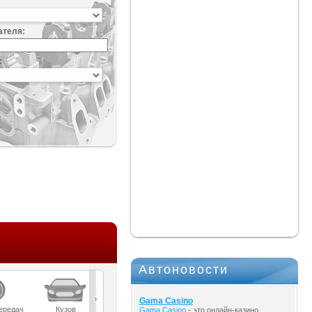
ателя:
:
Автоновости
Gama Casino
ередач
Кузов
Масла
Мост
Подвеска
Gama Casino
- это онлайн-казино,