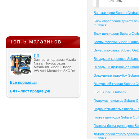
системы
Башмак цепи Subaru Outbac
Блок управления двигателе
Outback
Блок цилиндров Subaru Out
Топ-5 магазинов
Болты головки Subaru Outba
Венец маховика Subaru Out
ПП
Вкладыши коренные Subaru
Запчасти под заказ Mazda
Nissan Toyota Lexus
Mitsubishi Subaru Honda
Вкладыши шатунные Subaru
VW Audi Mercedes SKODA
Воздушный патрубок Subaru
Все продавцы
Выпускной клапан Subaru O
Блэк-лист продавцов
ГБО Subaru Outback
Гидрокомпенсатор Subaru O
Гидронатяжитель Subaru Ou
Гильза цилиндра Subaru Out
Головка блока цилиндров Su
Датчик абсолютного давлен
Outback