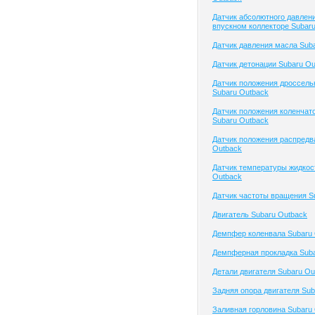
Датчик абсолютного давлени
впускном коллекторе Subar
Датчик давления масла Sub
Датчик детонации Subaru Ou
Датчик положения дроссель
Subaru Outback
Датчик положения коленчато
Subaru Outback
Датчик положения распредв
Outback
Датчик температуры жидкос
Outback
Датчик частоты вращения S
Двигатель Subaru Outback
Демпфер коленвала Subaru
Демпферная прокладка Suba
Детали двигателя Subaru Ou
Задняя опора двигателя Sub
Заливная горловина Subaru