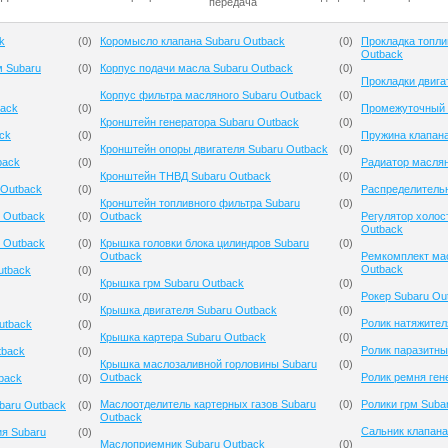
передача
k
(
0
)
Коромысло клапана Subaru Outback
(
0
)
Прокладка топли
Outback
м Subaru
(
0
)
Корпус подачи масла Subaru Outback
(
0
)
Прокладки двига
Корпус фильтра масляного Subaru Outback
(
0
)
back
(
0
)
Промежуточный 
Кронштейн генератора Subaru Outback
(
0
)
ck
(
0
)
Пружина клапана
Кронштейн опоры двигателя Subaru Outback
(
0
)
back
(
0
)
Радиатор масля
Кронштейн ТНВД Subaru Outback
(
0
)
 Outback
(
0
)
Распределительн
Кронштейн топливного фильтра Subaru
(
0
)
 Outback
(
0
)
Outback
Регулятор холос
Outback
 Outback
(
0
)
Крышка головки блока цилиндров Subaru
(
0
)
Outback
Ремкомплект мас
Outback
utback
(
0
)
Крышка грм Subaru Outback
(
0
)
Рокер Subaru Ou
(
0
)
Крышка двигателя Subaru Outback
(
0
)
Ролик натяжител
utback
(
0
)
Крышка картера Subaru Outback
(
0
)
Ролик паразитны
tback
(
0
)
Крышка маслозаливной горловины Subaru
(
0
)
Outback
Ролик ремня ген
back
(
0
)
Маслоотделитель картерных газов Subaru
(
0
)
Ролики грм Suba
baru Outback
(
0
)
Outback
Сальник клапана
ия Subaru
(
0
)
Маслоприемник Subaru Outback
(
0
)