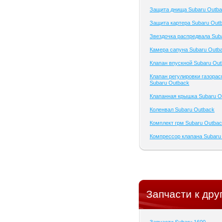
Защита днища Subaru Outb
Защита картера Subaru Out
Звездочка распредвала Sub
Камера сапуна Subaru Outb
Клапан впускной Subaru Ou
Клапан регулировки газора
Subaru Outback
Клапанная крышка Subaru O
Коленвал Subaru Outback
Комплект грм Subaru Outba
Компрессор клапана Subaru
Запчасти к дру