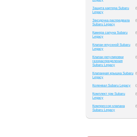
Защита картера Subaru
(
Legacy
Звездочка распредвала
(
Subaru Legacy
Камера сапуна Subaru
(
Legacy
Клапан впускной Subaru
(
Legacy
Клапан регулировки
(
газораспределения
Subaru Legacy
Клапанная крышка Subaru
(
Legacy
Коленвал Subaru Legacy
(
Комплект грм Subaru
(
Legacy
Компрессор клапана
(
Subaru Legacy