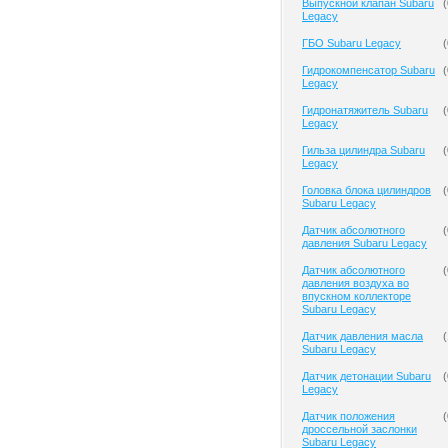
Выпускной клапан Subaru
(
Legacy
ГБО Subaru Legacy
(
Гидрокомпенсатор Subaru
(
Legacy
Гидронатяжитель Subaru
(
Legacy
Гильза цилиндра Subaru
(
Legacy
Головка блока цилиндров
(
Subaru Legacy
Датчик абсолютного
(
давления Subaru Legacy
Датчик абсолютного
(
давления воздуха во
впускном коллекторе
Subaru Legacy
Датчик давления масла
(
Subaru Legacy
Датчик детонации Subaru
(
Legacy
Датчик положения
(
дроссельной заслонки
Subaru Legacy