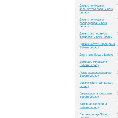
Датчик положения
(
коленчатого вала Subaru
Legacy
Датчик положения
(
распредвала Subaru
Legacy
Датчик температуры
(
жидкости Subaru Legacy
Датчик частоты вращения
(
Subaru Legacy
Двигатель Subaru Legacy
(
Демпфер коленвала
(
Subaru Legacy
Демпферная прокладка
(
Subaru Legacy
Детали двигателя Subaru
(
Legacy
Задняя опора двигателя
(
Subaru Legacy
Заливная горловина
(
Subaru Legacy
Защита днища Subaru
(
Legacy