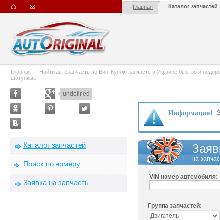
Каталог запчастей
Главная
Главная
→
Найти автозапчасть по Вин. Куплю запчасть в Украине быстро и недорого
шатунные
undefined
З
Информация!
Каталог запчастей
Заяв
на запчас
Поиск по номеру
VIN номер автомобиля:
Заявка на запчасть
Группа запчастей: