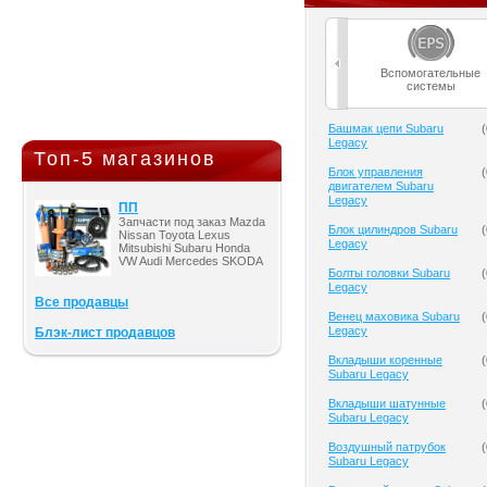
Вспомогательные
системы
Башмак цепи Subaru
(
Legacy
Топ-5 магазинов
Блок управления
(
двигателем Subaru
Legacy
ПП
Запчасти под заказ Mazda
Блок цилиндров Subaru
(
Nissan Toyota Lexus
Legacy
Mitsubishi Subaru Honda
VW Audi Mercedes SKODA
Болты головки Subaru
(
Legacy
Все продавцы
Венец маховика Subaru
(
Legacy
Блэк-лист продавцов
Вкладыши коренные
(
Subaru Legacy
Вкладыши шатунные
(
Subaru Legacy
Воздушный патрубок
(
Subaru Legacy