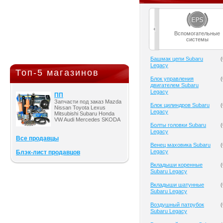
Вспомогательные
системы
Башмак цепи Subaru
(
Legacy
Топ-5 магазинов
Блок управления
(
двигателем Subaru
Legacy
ПП
Запчасти под заказ Mazda
Блок цилиндров Subaru
(
Nissan Toyota Lexus
Legacy
Mitsubishi Subaru Honda
VW Audi Mercedes SKODA
Болты головки Subaru
(
Legacy
Все продавцы
Венец маховика Subaru
(
Legacy
Блэк-лист продавцов
Вкладыши коренные
(
Subaru Legacy
Вкладыши шатунные
(
Subaru Legacy
Воздушный патрубок
(
Subaru Legacy