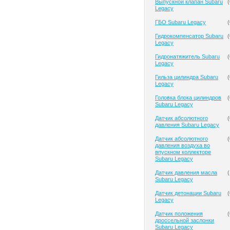
Выпускной клапан Subaru
(
Legacy
ГБО Subaru Legacy
(
Гидрокомпенсатор Subaru
(
Legacy
Гидронатяжитель Subaru
(
Legacy
Гильза цилиндра Subaru
(
Legacy
Головка блока цилиндров
(
Subaru Legacy
Датчик абсолютного
(
давления Subaru Legacy
Датчик абсолютного
(
давления воздуха во
впускном коллекторе
Subaru Legacy
Датчик давления масла
(
Subaru Legacy
Датчик детонации Subaru
(
Legacy
Датчик положения
(
дроссельной заслонки
Subaru Legacy