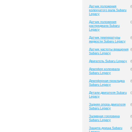
Датчик положения
(
коленчатого вала Subaru
Legacy
Датчик положения
(
распредвала Subaru
Legacy
Датчик температуры
(
жидкости Subaru Legacy
Датчик частоты вращения
(
Subaru Legacy
Двигатель Subaru Legacy
(
Демпфер коленвала
(
Subaru Legacy
Демпферная прокладка
(
Subaru Legacy
Детали двигателя Subaru
(
Legacy
Задняя опора двигателя
(
Subaru Legacy
Заливная горловина
(
Subaru Legacy
Защита днища Subaru
(
Legacy