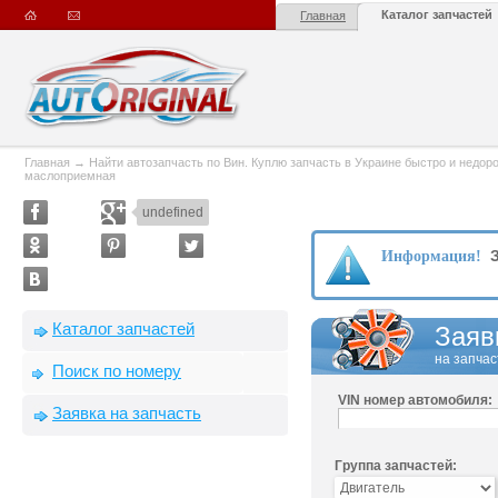
Каталог запчастей
Главная
Главная
→
Найти автозапчасть по Вин. Куплю запчасть в Украине быстро и недорого
маслоприемная
undefined
З
Информация!
Каталог запчастей
Заяв
на запчас
Поиск по номеру
VIN номер автомобиля:
Заявка на запчасть
Группа запчастей: