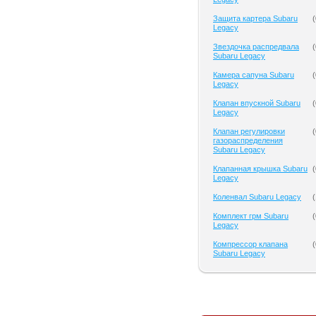
Защита картера Subaru
(
Legacy
Звездочка распредвала
(
Subaru Legacy
Камера сапуна Subaru
(
Legacy
Клапан впускной Subaru
(
Legacy
Клапан регулировки
(
газораспределения
Subaru Legacy
Клапанная крышка Subaru
(
Legacy
Коленвал Subaru Legacy
(
Комплект грм Subaru
(
Legacy
Компрессор клапана
(
Subaru Legacy