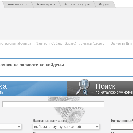
Автоновости
Автофирмы
Автоаксессуары
Форум
. autoriginal.com.ua
→
Запчасти Субару (Subaru)
→
Легаси (Legacy)
→
Запчасти Двиг
аявки на запчасти не найдены
ка
Поиск
ть
по каталожному номе
Название запчасти:
Каталожный