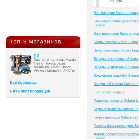
системы
Башмак цепи Subaru Legacy
Блок управления двигателе
Legacy
Блок цилиндров Subaru Leg
Топ-5 магазинов
Болты головки Subaru Legac
Венец маховика Subaru Leg
ПП
Вкладыши коренные Subaru
Запчасти под заказ Mazda
Nissan Toyota Lexus
Mitsubishi Subaru Honda
Вкладыши шатунные Subaru
VW Audi Mercedes SKODA
Воздушный патрубок Subaru
Все продавцы
Выпускной клапан Subaru L
Блэк-лист продавцов
ГБО Subaru Legacy
Гидрокомпенсатор Subaru L
Гидронатяжитель Subaru Le
Гильза цилиндра Subaru Leg
Головка блока цилиндров Su
Датчик абсолютного давлен
Legacy