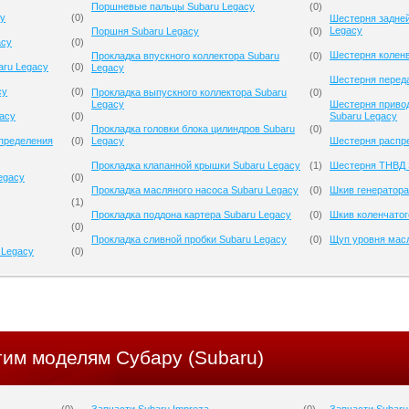
Поршневые пальцы Subaru Legacy
(
0
)
cy
(
0
)
Шестерня задней
Legacy
Поршня Subaru Legacy
(
0
)
acy
(
0
)
Шестерня коленв
Прокладка впускного коллектора Subaru
(
0
)
aru Legacy
(
0
)
Legacy
Шестерня переда
cy
(
0
)
Прокладка выпускного коллектора Subaru
(
0
)
Legacy
Шестерня приво
gacy
(
0
)
Subaru Legacy
Прокладка головки блока цилиндров Subaru
(
0
)
спределения
(
0
)
Legacy
Шестерня распре
Прокладка клапанной крышки Subaru Legacy
(
1
)
Шестерня ТНВД 
egacy
(
0
)
Прокладка масляного насоса Subaru Legacy
(
0
)
Шкив генератора
(
1
)
Прокладка поддона картера Subaru Legacy
(
0
)
Шкив коленчатог
(
0
)
Прокладка сливной пробки Subaru Legacy
(
0
)
Щуп уровня масл
 Legacy
(
0
)
гим моделям Субару (Subaru)