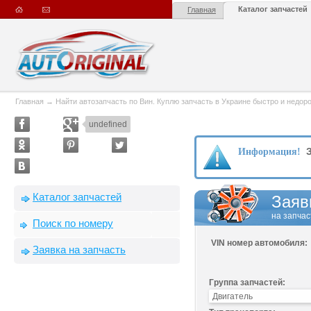
Каталог запчастей
Главная
Главная
→
Найти автозапчасть по Вин. Куплю запчасть в Украине быстро и недорого
undefined
З
Информация!
Каталог запчастей
Заяв
на запчас
Поиск по номеру
VIN номер автомобиля:
Заявка на запчасть
Группа запчастей: