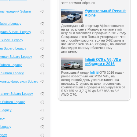
этот сегмент обречен.
Удивительный Renault
ла передний Subaru
(
0
)
Alpine
Subaru Legacy
(
0
)
Долгожданный спорткар Alpine появился
на автосалоне в Монако в начале этой
вала Subaru Legacy
(
0
)
недели и готовится к продаже в 2017 году.
Создатели этого Renault утверждают, что
 Subaru Legacy
(
0
)
он способен разогнаться на 0-62 миль в
час менее чем за 4,5 секунды, во многом
благодаря своему облегченному
на Subaru Legacy
(
0
)
двигателю.
емная Subaru Legacy
(
0
)
Infiniti Q70 с V6, V8 и
гибридом в 2016
Subaru Legacy
(
0
)
Роскошный седан
Infiniti
Q70 2016 года -
 Subaru Legacy
(
0
)
ранее известный как M35/ M45, на
сегодняшний день уже выставлен на
кольцо форсунки Subaru
(
0
)
продажу. Стоимость девяти основных
комплектаций в среднем варьируется от
$ 50 755 за 3,7 Q70 до $ 67 955 за 5.6
гателя Subaru Legacy
(
0
)
AWD Q70.
и Subaru Legacy
(
0
)
 Legacy
(
0
)
acy
(
0
)
 Legacy
(
0
)
gacy
(
0
)