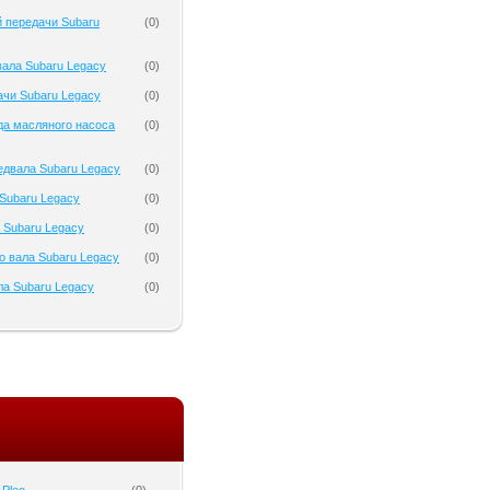
 передачи Subaru
(
0
)
ала Subaru Legacy
(
0
)
чи Subaru Legacy
(
0
)
да масляного насоса
(
0
)
двала Subaru Legacy
(
0
)
Subaru Legacy
(
0
)
 Subaru Legacy
(
0
)
о вала Subaru Legacy
(
0
)
а Subaru Legacy
(
0
)