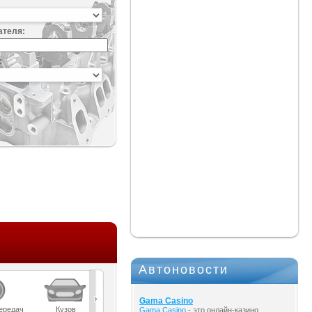
ателя:
:
Автоновости
Gama Casino
ередач
Кузов
Масла
Мост
Подвеска
Gama Casino
- это онлайн-казино,