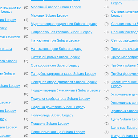
Legacy
Масляный насос Subaru Legacy
(
0
)
я воздуха во
(
0
)
u Legacy
Сальник коленва
Маховик Subaru Legacy
(
2
)
Legacy
aru Legacy
(
1
)
Муфта газораспределения Subaru Legacy
(
0
)
Сальник помпы 
gacy
(
0
)
Направляющая клапана Subaru Legacy
(
0
)
Сальник распред
ной заслонки
(
0
)
Натяжитель грм Subaru Legacy
(
0
)
Сектор заводной
го вала
(
0
)
Натяжитель цепи Subaru Legacy
(
0
)
Толкатель клапа
Натяжной ролик Subaru Legacy
(
0
)
Труба маслопри
ала Subaru
(
2
)
Ось коромысел Subaru Legacy
(
0
)
Трубка турбины 
ти Subaru
(
0
)
Патрубок картерных газов Subaru Legacy
(
0
)
Трубка форсунки
Передняя опора двигателя Subaru Legacy
(
0
)
Уплотнительное 
ubaru Legacy
(
0
)
Legacy
Поддон картера ( масляный ) Subaru Legacy
(
0
)
(
0
)
Успокоитель дви
Подушка карбюратора Subaru Legacy
(
0
)
Legacy
(
0
)
Успокоитель цеп
Подушка двигателя Subaru Legacy
(
0
)
ru Legacy
(
0
)
Храповик Subaru
Полукольца Subaru Legacy
(
0
)
gacy
(
1
)
Цепь Subaru Leg
Поршень Subaru Legacy
(
2
)
aru Legacy
(
0
)
Цепь грм Subaru
Поршневые кольца Subaru Legacy
(
1
)
 Legacy
(
0
)
Шатун Subaru Le