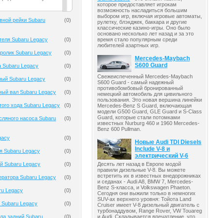
которое предоставляет игрокам
возможность насладиться большим
выбором игр, включая игровые автоматы,
вной рейки Subaru
(
0
)
рулетку, блэкджек, баккара и другие
классические казино-игры. Оно было
основано несколько лет назад и за это
теля Subaru Legacy
(
0
)
время стало популярным среди
любителей азартных игр.
ролик Subaru Legacy
(
0
)
Mercedes-Maybach
S600 Guard
 Subaru Legacy
(
0
)
Свежеиспеченный Mercedes-Maybach
ный Subaru Legacy
(
0
)
S600 Guard - самый надежный
противобомбовый бронированный
ый вал Subaru Legacy
(
0
)
немецкий автомобиль для цивильного
пользования. Это новая вершина линейки
того хода Subaru Legacy
(
0
)
Mercedes-Benz S Guard, включающая
модели G500 Guard, GLE Guard и S-Class
Guard, которые стали потомками
ляного насоса Subaru
(
0
)
известных Nurburg 460 и 1960 Mercedes-
Benz 600 Pullman.
gacy
(
0
)
Новые Audi TDI Diesels
Include V-8 и
я Subaru Legacy
(
0
)
электрический V-6
Десять лет назад в Европе модой
й Subaru Legacy
(
0
)
правили дизельные V-8. Вы можете
встретить их в известных внедорожниках
ератора Subaru Legacy
(
0
)
и седанах - Audi A8, BMW 7, Mercedes-
Benz S-класса, и Volkswagen Phaeton.
ru Legacy
(
0
)
Сегодня они выжили только в немногих
SUV-ах верхнего уровня: Тойота Land
 Subaru Legacy
(
0
)
Cruiser имеет V-8 дизельный двигатель с
турбонаддувом, Range Rover, VW Touareg
и Audi. Складывается впечатление, что
ла задний Subaru
(
0
)