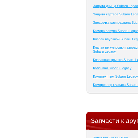
Защита днища Subaru Lega
Защита картера Subaru Leg
Звездочка распредвала Sub
Камера сапуна Subaru Lega
Клапан впускной Subaru Le
Клапан регулировки газора
Subaru Legacy
Клапанная крышка Subaru L
Коленвал Subaru Legacy
Комплект грм Subaru Legacy
Компрессор клапана Subaru
Запчасти к дру