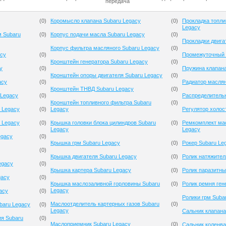
передача
(
0
)
Коромысло клапана Subaru Legacy
(
0
)
Прокладка топли
Legacy
м Subaru
(
0
)
Корпус подачи масла Subaru Legacy
(
0
)
Прокладки двига
Корпус фильтра масляного Subaru Legacy
(
0
)
acy
(
0
)
Промежуточный 
Кронштейн генератора Subaru Legacy
(
0
)
y
(
0
)
Пружина клапана
Кронштейн опоры двигателя Subaru Legacy
(
0
)
acy
(
0
)
Радиатор масля
Кронштейн ТНВД Subaru Legacy
(
0
)
 Legacy
(
0
)
Распределительн
Кронштейн топливного фильтра Subaru
(
0
)
 Legacy
(
0
)
Legacy
Регулятор холос
 Legacy
(
0
)
Крышка головки блока цилиндров Subaru
(
0
)
Ремкомплект мас
Legacy
Legacy
egacy
(
0
)
Крышка грм Subaru Legacy
(
0
)
Рокер Subaru Le
(
0
)
Крышка двигателя Subaru Legacy
(
0
)
Ролик натяжител
egacy
(
0
)
Крышка картера Subaru Legacy
(
0
)
Ролик паразитны
gacy
(
0
)
Крышка маслозаливной горловины Subaru
(
0
)
Ролик ремня ген
Legacy
acy
(
0
)
Ролики грм Suba
Маслоотделитель картерных газов Subaru
(
0
)
baru Legacy
(
0
)
Legacy
Сальник клапана
ия Subaru
(
0
)
Маслоприемник Subaru Legacy
(
0
)
Сальник коленва