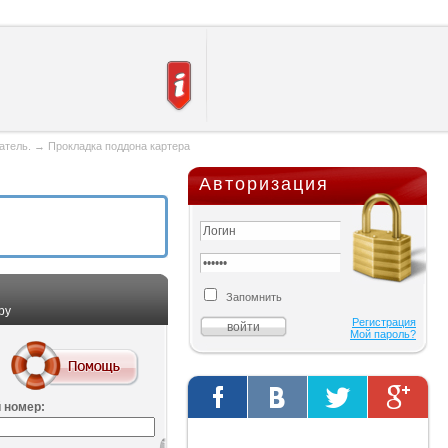
атель.
→
Прокладка поддона картера
Авторизация
Запомнить
ру
Регистрация
Мой пароль?
 номер:
Твиты от @AutOriginalShop