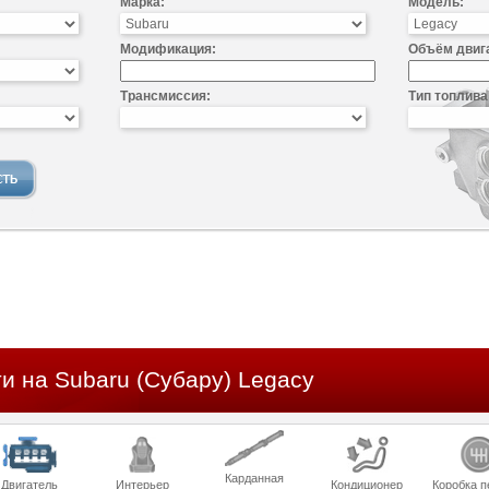
Марка:
Модель:
Модификация:
Объём двиг
Трансмиссия:
Тип топлива
и на Subaru (Субару) Legacy
Карданная
Двигатель
Интерьер
Кондиционер
Коробка п