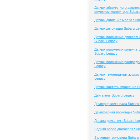
Датчик абсолютного давлени
впускном коллекторе Subar
Датчик давления масла Sub
Датчик детонации Subaru Le
Датчик положения дроссель
Subaru Legacy
Датчик положения коленчато
Subaru Legacy
Датчик положения распредв
Legacy
Датчик температуры жидкос
Legacy
Датчик частоты вращения S
Двигатель Subaru Legacy
Демпфер коленвала Subaru 
Демпферная прокладка Suba
Детали двигателя Subaru Le
Задняя опора двигателя Sub
Заливная горловина Subaru