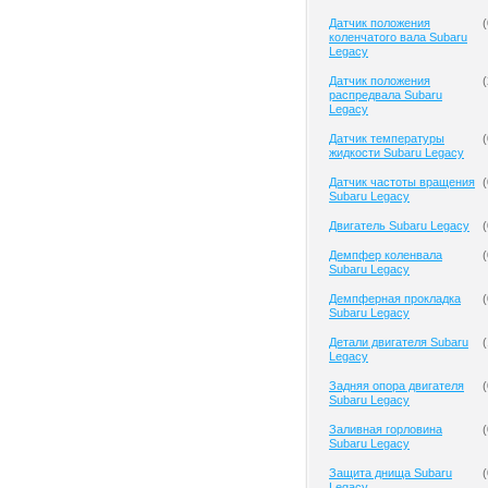
Датчик положения
(
коленчатого вала Subaru
Legacy
Датчик положения
(
распредвала Subaru
Legacy
Датчик температуры
(
жидкости Subaru Legacy
Датчик частоты вращения
(
Subaru Legacy
Двигатель Subaru Legacy
(
Демпфер коленвала
(
Subaru Legacy
Демпферная прокладка
(
Subaru Legacy
Детали двигателя Subaru
(
Legacy
Задняя опора двигателя
(
Subaru Legacy
Заливная горловина
(
Subaru Legacy
Защита днища Subaru
(
Legacy