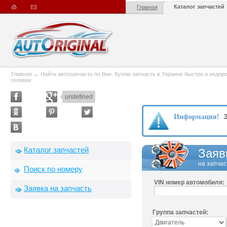
Каталог запчастей
Главная
Главная
→
Найти автозапчасть по Вин. Куплю запчасть в Украине быстро и недорого
головки
undefined
З
Информация!
Каталог запчастей
Заяв
на запчас
Поиск по номеру
VIN номер автомобиля:
Заявка на запчасть
Группа запчастей: