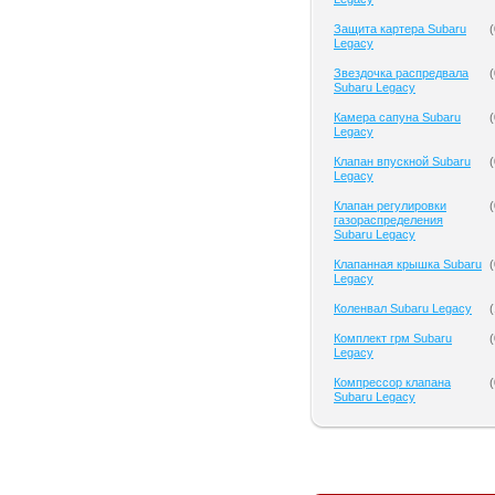
Защита картера Subaru
(
Legacy
Звездочка распредвала
(
Subaru Legacy
Камера сапуна Subaru
(
Legacy
Клапан впускной Subaru
(
Legacy
Клапан регулировки
(
газораспределения
Subaru Legacy
Клапанная крышка Subaru
(
Legacy
Коленвал Subaru Legacy
(
Комплект грм Subaru
(
Legacy
Компрессор клапана
(
Subaru Legacy