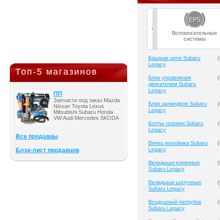
Вспомогательные
системы
Башмак цепи Subaru
(
Legacy
Топ-5 магазинов
Блок управления
(
двигателем Subaru
Legacy
ПП
Запчасти под заказ Mazda
Блок цилиндров Subaru
(
Nissan Toyota Lexus
Legacy
Mitsubishi Subaru Honda
VW Audi Mercedes SKODA
Болты головки Subaru
(
Legacy
Все продавцы
Венец маховика Subaru
(
Legacy
Блэк-лист продавцов
Вкладыши коренные
(
Subaru Legacy
Вкладыши шатунные
(
Subaru Legacy
Воздушный патрубок
(
Subaru Legacy