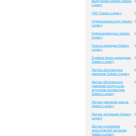
Выпускной клапан Subaru
(
Legacy
ГБО Subaru Legacy
(
Гидрокомпенсатор Subaru
(
Legacy
Гидронатяжитель Subaru
(
Legacy
Гильза цилиндра Subaru
(
Legacy
Головка блока цилиндров
(
Subaru Legacy
Датчик абсолютного
(
давления Subaru Legacy
Датчик абсолютного
(
давления воздуха во
впускном коллекторе
Subaru Legacy
Датчик давления масла
(
Subaru Legacy
Датчик детонации Subaru
(
Legacy
Датчик положения
(
дроссельной заслонки
Subaru Legacy