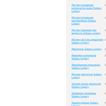
Датчик положения
(
коленчатого вала Subaru
Legacy
Датчик положения
(
распредвала Subaru
Legacy
Датчик температуры
(
жидкости Subaru Legacy
Датчик частоты вращения
(
Subaru Legacy
Двигатель Subaru Legacy
(
Демпфер коленвала
(
Subaru Legacy
Демпферная прокладка
(
Subaru Legacy
Детали двигателя Subaru
(
Legacy
Задняя опора двигателя
(
Subaru Legacy
Заливная горловина
(
Subaru Legacy
Защита днища Subaru
(
Legacy