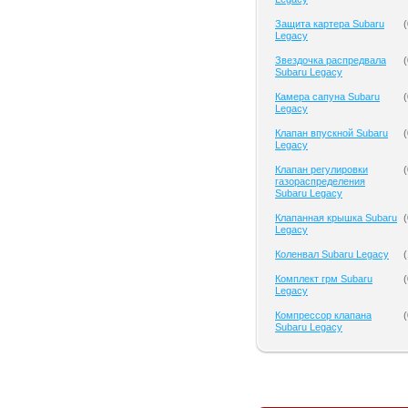
Защита картера Subaru
(
Legacy
Звездочка распредвала
(
Subaru Legacy
Камера сапуна Subaru
(
Legacy
Клапан впускной Subaru
(
Legacy
Клапан регулировки
(
газораспределения
Subaru Legacy
Клапанная крышка Subaru
(
Legacy
Коленвал Subaru Legacy
(
Комплект грм Subaru
(
Legacy
Компрессор клапана
(
Subaru Legacy