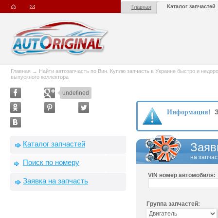
Каталог запчастей
Главная
Главная
→
Найти автозапчасть по Вин. Куплю запчасть в Украине быстро и недорого
выпускного коллектора
undefined
З
Информация!
Каталог запчастей
Заяв
на запчас
Поиск по номеру
VIN номер автомобиля:
Заявка на запчасть
Группа запчастей: