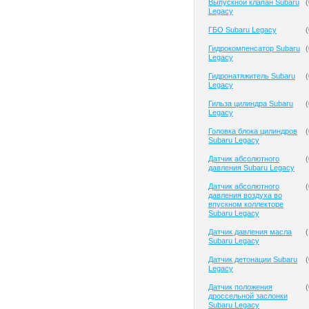
Выпускной клапан Subaru
(
Legacy
ГБО Subaru Legacy
(
Гидрокомпенсатор Subaru
(
Legacy
Гидронатяжитель Subaru
(
Legacy
Гильза цилиндра Subaru
(
Legacy
Головка блока цилиндров
(
Subaru Legacy
Датчик абсолютного
(
давления Subaru Legacy
Датчик абсолютного
(
давления воздуха во
впускном коллекторе
Subaru Legacy
Датчик давления масла
(
Subaru Legacy
Датчик детонации Subaru
(
Legacy
Датчик положения
(
дроссельной заслонки
Subaru Legacy