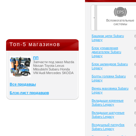
Вспомогательные
системы
Башмак цепи Subaru
(
Legacy
Топ-5 магазинов
Блок управления
(
двигателем Subaru
Legacy
ПП
Запчасти под заказ Mazda
Блок цилиндров Subaru
(
Nissan Toyota Lexus
Legacy
Mitsubishi Subaru Honda
VW Audi Mercedes SKODA
Болты головки Subaru
(
Legacy
Все продавцы
Венец маховика Subaru
(
Legacy
Блэк-лист продавцов
Вкладыши коренные
(
Subaru Legacy
Вкладыши шатунные
(
Subaru Legacy
Воздушный патрубок
(
Subaru Legacy