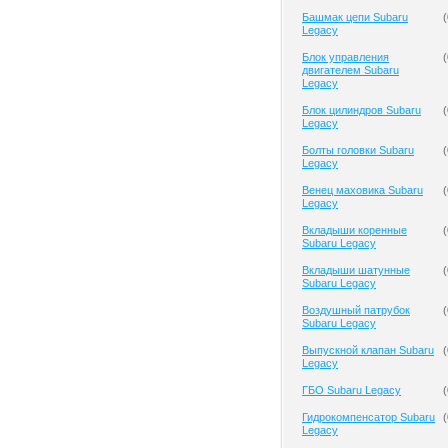
Башмак цепи Subaru
(
Legacy
Блок управления
(
двигателем Subaru
Legacy
Блок цилиндров Subaru
(
Legacy
Болты головки Subaru
(
Legacy
Венец маховика Subaru
(
Legacy
Вкладыши коренные
(
Subaru Legacy
Вкладыши шатунные
(
Subaru Legacy
Воздушный патрубок
(
Subaru Legacy
Выпускной клапан Subaru
(
Legacy
ГБО Subaru Legacy
(
Гидрокомпенсатор Subaru
(
Legacy