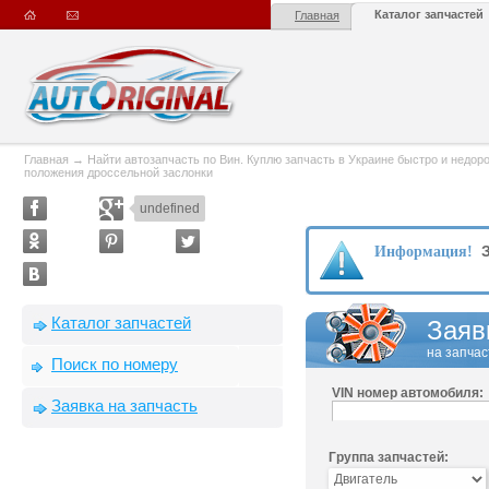
Каталог запчастей
Главная
Главная
→
Найти автозапчасть по Вин. Куплю запчасть в Украине быстро и недорого
положения дроссельной заслонки
undefined
З
Информация!
Каталог запчастей
Заяв
на запчас
Поиск по номеру
VIN номер автомобиля:
Заявка на запчасть
Группа запчастей: