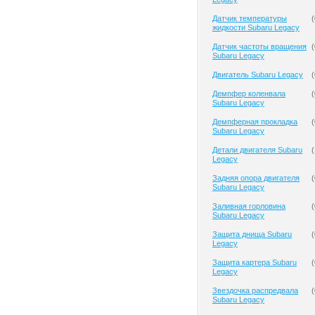
Датчик температуры
(
жидкости Subaru Legacy
Датчик частоты вращения
(
Subaru Legacy
Двигатель Subaru Legacy
(
Демпфер коленвала
(
Subaru Legacy
Демпферная прокладка
(
Subaru Legacy
Детали двигателя Subaru
(
Legacy
Задняя опора двигателя
(
Subaru Legacy
Заливная горловина
(
Subaru Legacy
Защита днища Subaru
(
Legacy
Защита картера Subaru
(
Legacy
Звездочка распредвала
(
Subaru Legacy