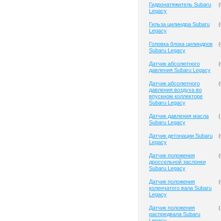
Гидронатяжитель Subaru
(
Legacy
Гильза цилиндра Subaru
(
Legacy
Головка блока цилиндров
(
Subaru Legacy
Датчик абсолютного
(
давления Subaru Legacy
Датчик абсолютного
(
давления воздуха во
впускном коллекторе
Subaru Legacy
Датчик давления масла
(
Subaru Legacy
Датчик детонации Subaru
(
Legacy
Датчик положения
(
дроссельной заслонки
Subaru Legacy
Датчик положения
(
коленчатого вала Subaru
Legacy
Датчик положения
(
распредвала Subaru
Legacy