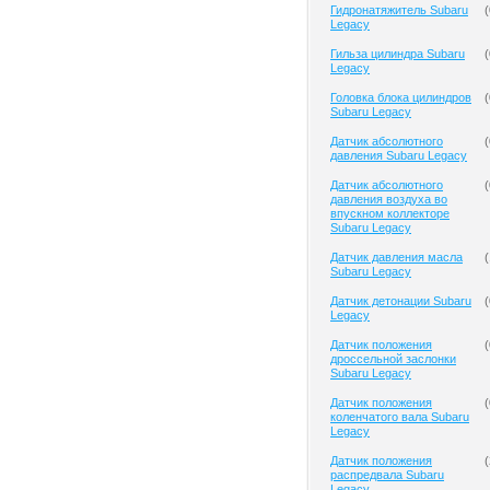
Гидронатяжитель Subaru
(
Legacy
Гильза цилиндра Subaru
(
Legacy
Головка блока цилиндров
(
Subaru Legacy
Датчик абсолютного
(
давления Subaru Legacy
Датчик абсолютного
(
давления воздуха во
впускном коллекторе
Subaru Legacy
Датчик давления масла
(
Subaru Legacy
Датчик детонации Subaru
(
Legacy
Датчик положения
(
дроссельной заслонки
Subaru Legacy
Датчик положения
(
коленчатого вала Subaru
Legacy
Датчик положения
(
распредвала Subaru
Legacy