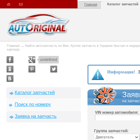
Каталог запчастей
Главная
Главная
→
Найти автозапчасть по Вин. Куплю запчасть в Украине быстро и недорого
картера
undefined
З
Информация!
Каталог запчастей
Заяв
на запчас
Поиск по номеру
VIN номер автомобиля:
Заявка на запчасть
Группа запчастей: