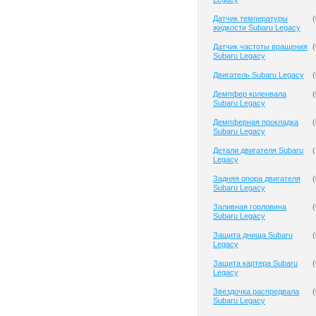
Датчик температуры
(
жидкости Subaru Legacy
Датчик частоты вращения
(
Subaru Legacy
Двигатель Subaru Legacy
(
Демпфер коленвала
(
Subaru Legacy
Демпферная прокладка
(
Subaru Legacy
Детали двигателя Subaru
(
Legacy
Задняя опора двигателя
(
Subaru Legacy
Заливная горловина
(
Subaru Legacy
Защита днища Subaru
(
Legacy
Защита картера Subaru
(
Legacy
Звездочка распредвала
(
Subaru Legacy