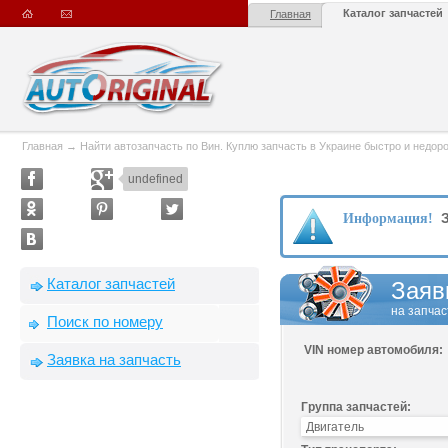
Каталог запчастей
Главная
Главная
→
Найти автозапчасть по Вин. Куплю запчасть в Украине быстро и недорого
undefined
З
Информация!
Каталог запчастей
Заяв
на запчас
Поиск по номеру
VIN номер автомобиля:
Заявка на запчасть
Группа запчастей: