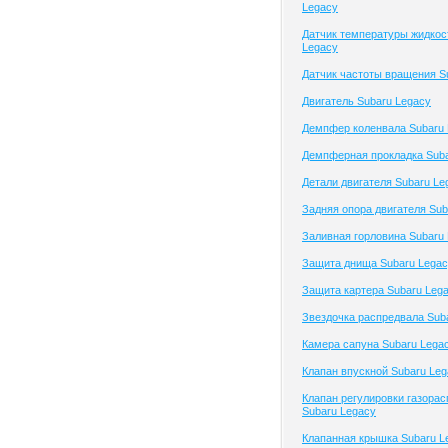
Legacy
Датчик температуры жидкос
Legacy
Датчик частоты вращения S
Двигатель Subaru Legacy
Демпфер коленвала Subaru 
Демпферная прокладка Suba
Детали двигателя Subaru Le
Задняя опора двигателя Sub
Заливная горловина Subaru
Защита днища Subaru Lega
Защита картера Subaru Leg
Звездочка распредвала Sub
Камера сапуна Subaru Lega
Клапан впускной Subaru Le
Клапан регулировки газора
Subaru Legacy
Клапанная крышка Subaru L