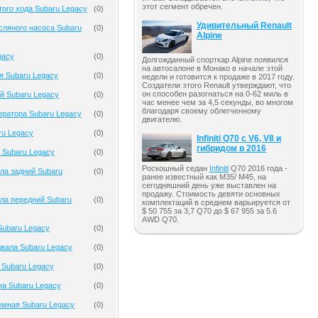
этот сегмент обречен.
того хода Subaru Legacy
(
0
)
Удивительный Renault
ляного насоса Subaru
(
0
)
Alpine
gacy
(
0
)
Долгожданный спорткар Alpine появился
на автосалоне в Монако в начале этой
я Subaru Legacy
(
0
)
недели и готовится к продаже в 2017 году.
Создатели этого Renault утверждают, что
он способен разогнаться на 0-62 миль в
й Subaru Legacy
(
0
)
час менее чем за 4,5 секунды, во многом
благодаря своему облегченному
ератора Subaru Legacy
(
0
)
двигателю.
ru Legacy
(
0
)
Infiniti Q70 с V6, V8 и
гибридом в 2016
 Subaru Legacy
(
0
)
Роскошный седан
Infiniti
Q70 2016 года -
ла задний Subaru
(
0
)
ранее известный как M35/ M45, на
сегодняшний день уже выставлен на
продажу. Стоимость девяти основных
ла передний Subaru
(
0
)
комплектаций в среднем варьируется от
$ 50 755 за 3,7 Q70 до $ 67 955 за 5.6
AWD Q70.
Subaru Legacy
(
0
)
вала Subaru Legacy
(
0
)
 Subaru Legacy
(
0
)
на Subaru Legacy
(
0
)
емная Subaru Legacy
(
0
)