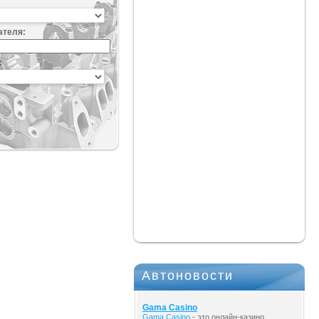
ателя:
:
Автоновости
Gama Casino
Gama Casino
- это онлайн-казино,