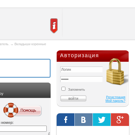
атель.
→
Вкладыши коренные
Авторизация
Запомнить
ру
Регистрация
Мой пароль?
 номер:
Твиты от @AutOriginalShop