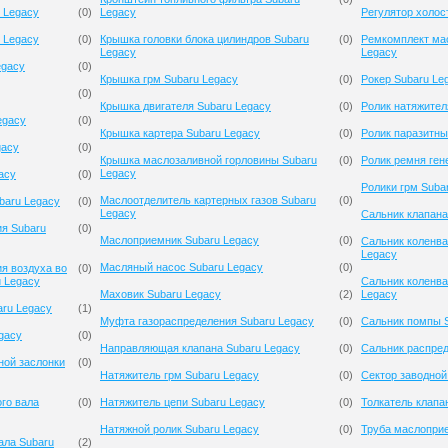
 Legacy
(
0
)
Legacy
Регулятор холос
 Legacy
(
0
)
Крышка головки блока цилиндров Subaru
(
0
)
Ремкомплект мас
Legacy
Legacy
egacy
(
0
)
Крышка грм Subaru Legacy
(
0
)
Рокер Subaru Le
(
0
)
Крышка двигателя Subaru Legacy
(
0
)
Ролик натяжител
egacy
(
0
)
Крышка картера Subaru Legacy
(
0
)
Ролик паразитны
gacy
(
0
)
Крышка маслозаливной горловины Subaru
(
0
)
Ролик ремня ген
Legacy
acy
(
0
)
Ролики грм Suba
Маслоотделитель картерных газов Subaru
(
0
)
baru Legacy
(
0
)
Legacy
Сальник клапана
ия Subaru
(
0
)
Маслоприемник Subaru Legacy
(
0
)
Сальник коленва
Legacy
Масляный насос Subaru Legacy
(
0
)
я воздуха во
(
0
)
u Legacy
Сальник коленва
Маховик Subaru Legacy
(
2
)
Legacy
aru Legacy
(
1
)
Муфта газораспределения Subaru Legacy
(
0
)
Сальник помпы 
gacy
(
0
)
Направляющая клапана Subaru Legacy
(
0
)
Сальник распред
ной заслонки
(
0
)
Натяжитель грм Subaru Legacy
(
0
)
Сектор заводной
го вала
(
0
)
Натяжитель цепи Subaru Legacy
(
0
)
Толкатель клапа
Натяжной ролик Subaru Legacy
(
0
)
Труба маслопри
ала Subaru
(
2
)