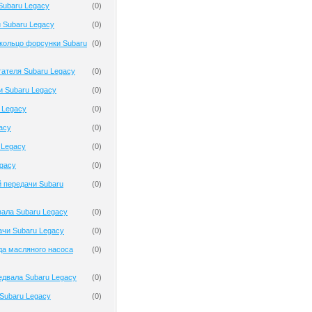
Subaru Legacy
(
0
)
 Subaru Legacy
(
0
)
кольцо форсунки Subaru
(
0
)
гателя Subaru Legacy
(
0
)
и Subaru Legacy
(
0
)
 Legacy
(
0
)
acy
(
0
)
 Legacy
(
0
)
gacy
(
0
)
 передачи Subaru
(
0
)
ала Subaru Legacy
(
0
)
чи Subaru Legacy
(
0
)
да масляного насоса
(
0
)
двала Subaru Legacy
(
0
)
Subaru Legacy
(
0
)