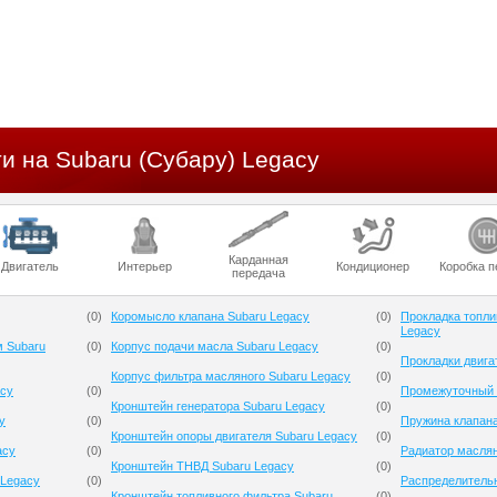
и на Subaru (Субару) Legacy
Карданная
Двигатель
Интерьер
Кондиционер
Коробка п
передача
(
0
)
Коромысло клапана Subaru Legacy
(
0
)
Прокладка топли
Legacy
м Subaru
(
0
)
Корпус подачи масла Subaru Legacy
(
0
)
Прокладки двига
Корпус фильтра масляного Subaru Legacy
(
0
)
acy
(
0
)
Промежуточный 
Кронштейн генератора Subaru Legacy
(
0
)
y
(
0
)
Пружина клапана
Кронштейн опоры двигателя Subaru Legacy
(
0
)
acy
(
0
)
Радиатор масля
Кронштейн ТНВД Subaru Legacy
(
0
)
 Legacy
(
0
)
Распределительн
Кронштейн топливного фильтра Subaru
(
0
)