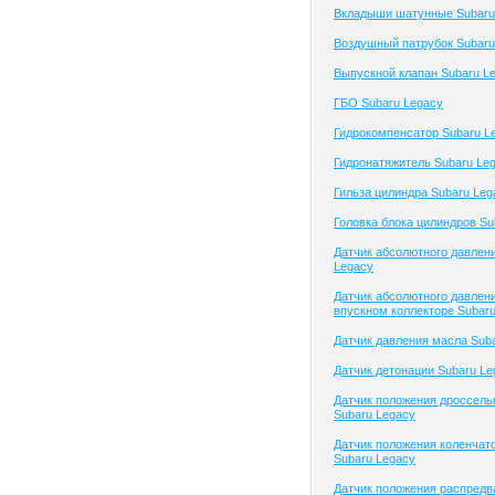
Вкладыши шатунные Subaru
Воздушный патрубок Subaru
Выпускной клапан Subaru L
ГБО Subaru Legacy
Гидрокомпенсатор Subaru L
Гидронатяжитель Subaru Le
Гильза цилиндра Subaru Leg
Головка блока цилиндров Su
Датчик абсолютного давлен
Legacy
Датчик абсолютного давлени
впускном коллекторе Subar
Датчик давления масла Sub
Датчик детонации Subaru Le
Датчик положения дроссель
Subaru Legacy
Датчик положения коленчато
Subaru Legacy
Датчик положения распредв