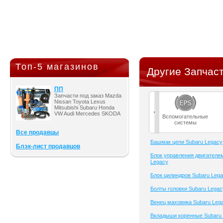
Топ-5 магазинов
Другие Запчаст
ПП
Запчасти под заказ Mazda
Nissan Toyota Lexus
Mitsubishi Subaru Honda
VW Audi Mercedes SKODA
Вспомогательные
системы
Все продавцы
Башмак цепи Subaru Legacy
Блэк-лист продавцов
Блок управления двигателе
Legacy
Блок цилиндров Subaru Leg
Болты головки Subaru Legac
Венец маховика Subaru Leg
Вкладыши коренные Subaru