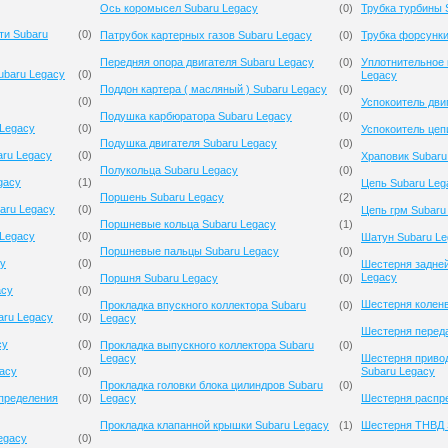
Ось коромысел Subaru Legacy
(
0
)
Трубка турбины 
ти Subaru
(
0
)
Патрубок картерных газов Subaru Legacy
(
0
)
Трубка форсунки
Передняя опора двигателя Subaru Legacy
(
0
)
Уплотнительное 
ubaru Legacy
(
0
)
Legacy
Поддон картера ( масляный ) Subaru Legacy
(
0
)
(
0
)
Успокоитель дви
Подушка карбюратора Subaru Legacy
(
0
)
Legacy
(
0
)
Успокоитель цеп
Подушка двигателя Subaru Legacy
(
0
)
ru Legacy
(
0
)
Храповик Subaru
Полукольца Subaru Legacy
(
0
)
gacy
(
1
)
Цепь Subaru Leg
Поршень Subaru Legacy
(
2
)
aru Legacy
(
0
)
Цепь грм Subaru
Поршневые кольца Subaru Legacy
(
1
)
 Legacy
(
0
)
Шатун Subaru Le
Поршневые пальцы Subaru Legacy
(
0
)
cy
(
0
)
Шестерня задней
Legacy
Поршня Subaru Legacy
(
0
)
acy
(
0
)
Шестерня коленв
Прокладка впускного коллектора Subaru
(
0
)
aru Legacy
(
0
)
Legacy
Шестерня переда
cy
(
0
)
Прокладка выпускного коллектора Subaru
(
0
)
Legacy
Шестерня приво
gacy
(
0
)
Subaru Legacy
Прокладка головки блока цилиндров Subaru
(
0
)
спределения
(
0
)
Legacy
Шестерня распре
Прокладка клапанной крышки Subaru Legacy
(
1
)
Шестерня ТНВД 
egacy
(
0
)