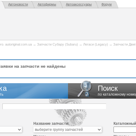
Автоновости
Автофирмы
Автоаксессуары
Форум
. autoriginal.com.ua
→
Запчасти Субару (Subaru)
→
Легаси (Legacy)
→
Запчасти Двиг
аявки на запчасти не найдены
ка
Поиск
ть
по каталожному номе
Название запчасти:
Каталожный