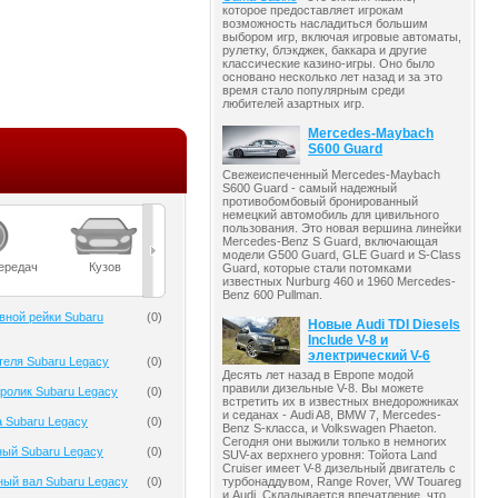
которое предоставляет игрокам
возможность насладиться большим
выбором игр, включая игровые автоматы,
рулетку, блэкджек, баккара и другие
классические казино-игры. Оно было
основано несколько лет назад и за это
время стало популярным среди
любителей азартных игр.
Mercedes-Maybach
S600 Guard
Свежеиспеченный Mercedes-Maybach
S600 Guard - самый надежный
противобомбовый бронированный
немецкий автомобиль для цивильного
пользования. Это новая вершина линейки
Mercedes-Benz S Guard, включающая
модели G500 Guard, GLE Guard и S-Class
ередач
Кузов
Масла
Мост
Подвеска
Guard, которые стали потомками
известных Nurburg 460 и 1960 Mercedes-
Benz 600 Pullman.
вной рейки Subaru
(
0
)
Новые Audi TDI Diesels
Include V-8 и
электрический V-6
теля Subaru Legacy
(
0
)
Десять лет назад в Европе модой
правили дизельные V-8. Вы можете
ролик Subaru Legacy
(
0
)
встретить их в известных внедорожниках
и седанах - Audi A8, BMW 7, Mercedes-
 Subaru Legacy
(
0
)
Benz S-класса, и Volkswagen Phaeton.
Сегодня они выжили только в немногих
ный Subaru Legacy
(
0
)
SUV-ах верхнего уровня: Тойота Land
Cruiser имеет V-8 дизельный двигатель с
турбонаддувом, Range Rover, VW Touareg
ый вал Subaru Legacy
(
0
)
и Audi. Складывается впечатление, что