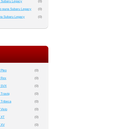
 Subaru Legacy
(
0
)
о вала Subaru Legacy
(
0
)
а Subaru Legacy
(
0
)
 Pleo
(
0
)
 Rex
(
0
)
 SVX
(
0
)
 Traviq
(
0
)
 Tribeca
(
0
)
Vivio
(
0
)
 XT
(
0
)
 XV
(
0
)