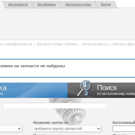
Автоновости
Автофирмы
Автоаксессуары
Форум
. autoriginal.com.ua
→
Запчасти Субару (Subaru)
→
Легаси (Legacy)
→
Запчасти Двиг
аявки на запчасти не найдены
ка
Поиск
ть
по каталожному номе
Название запчасти:
Каталожный