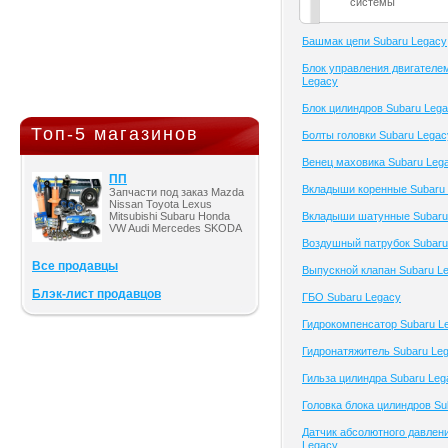
системы
Башмак цепи Subaru Legacy
Блок управления двигателе
Legacy
Блок цилиндров Subaru Leg
Топ-5 магазинов
Болты головки Subaru Legac
Венец маховика Subaru Leg
ПП
Вкладыши коренные Subaru
Запчасти под заказ Mazda
Nissan Toyota Lexus
Mitsubishi Subaru Honda
Вкладыши шатунные Subaru
VW Audi Mercedes SKODA
Воздушный патрубок Subaru
Все продавцы
Выпускной клапан Subaru L
Блэк-лист продавцов
ГБО Subaru Legacy
Гидрокомпенсатор Subaru L
Гидронатяжитель Subaru Le
Гильза цилиндра Subaru Leg
Головка блока цилиндров Su
Датчик абсолютного давлен
Legacy