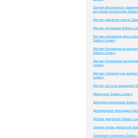
Датчик абсолютного давлени
впускном коллекторе Subar
Датчик давления масла Sub
Датчик детонации Subaru Le
Датчик положения дроссель
Subaru Legacy
Датчик положения коленчато
Subaru Legacy
Датчик положения распредв
Legacy
Датчик температуры жидкос
Legacy
Датчик частоты вращения S
Двигатель Subaru Legacy
Демпфер коленвала Subaru 
Демпферная прокладка Suba
Детали двигателя Subaru Le
Задняя опора двигателя Sub
Заливная горловина Subaru