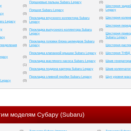
Поршневые пальцы Subaru Legacy
(
0
)
cy
(
0
)
Шестерня задней
Legacy
Поршня Subaru Legacy
(
0
)
acy
(
0
)
Шестерня коленв
Прокладка впускного коллектора Subaru
(
0
)
aru Legacy
(
0
)
Legacy
Шестерня переда
cy
(
0
)
Прокладка выпускного коллектора Subaru
(
0
)
Legacy
Шестерня приво
gacy
(
0
)
Subaru Legacy
Прокладка головки блока цилиндров Subaru
(
0
)
спределения
(
0
)
Legacy
Шестерня распре
Прокладка клапанной крышки Subaru Legacy
(
1
)
Шестерня ТНВД 
egacy
(
0
)
Прокладка масляного насоса Subaru Legacy
(
0
)
Шкив генератора
(
1
)
Прокладка поддона картера Subaru Legacy
(
0
)
Шкив коленчатог
(
0
)
Прокладка сливной пробки Subaru Legacy
(
0
)
Щуп уровня масл
 Legacy
(
0
)
гим моделям Субару (Subaru)