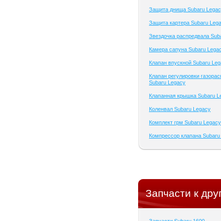
Защита днища Subaru Lega
Защита картера Subaru Leg
Звездочка распредвала Sub
Камера сапуна Subaru Lega
Клапан впускной Subaru Le
Клапан регулировки газора
Subaru Legacy
Клапанная крышка Subaru L
Коленвал Subaru Legacy
Комплект грм Subaru Legacy
Компрессор клапана Subaru
Запчасти к дру