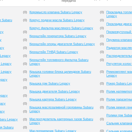
передача
(
0
)
Коромысло клапана Subaru Legacy
(
0
)
Прокладка топли
Legacy
м Subaru
(
0
)
Корпус подачи масла Subaru Legacy
(
0
)
Прокладки двига
Корпус фильтра масляного Subaru Legacy
(
0
)
acy
(
0
)
Промежуточный 
Кронштейн генератора Subaru Legacy
(
0
)
y
(
0
)
Пружина клапана
Кронштейн опоры двигателя Subaru Legacy
(
0
)
acy
(
0
)
Радиатор масля
Кронштейн ТНВД Subaru Legacy
(
0
)
 Legacy
(
0
)
Распределительн
Кронштейн топливного фильтра Subaru
(
0
)
 Legacy
(
0
)
Legacy
Регулятор холос
 Legacy
(
0
)
Крышка головки блока цилиндров Subaru
(
0
)
Ремкомплект мас
Legacy
Legacy
egacy
(
0
)
Крышка грм Subaru Legacy
(
0
)
Рокер Subaru Le
(
0
)
Крышка двигателя Subaru Legacy
(
0
)
Ролик натяжител
egacy
(
0
)
Крышка картера Subaru Legacy
(
0
)
Ролик паразитны
gacy
(
0
)
Крышка маслозаливной горловины Subaru
(
0
)
Ролик ремня ген
Legacy
acy
(
0
)
Ролики грм Suba
Маслоотделитель картерных газов Subaru
(
0
)
baru Legacy
(
0
)
Legacy
Сальник клапана
ия Subaru
(
0
)
Маслоприемник Subaru Legacy
(
0
)
Сальник коленва