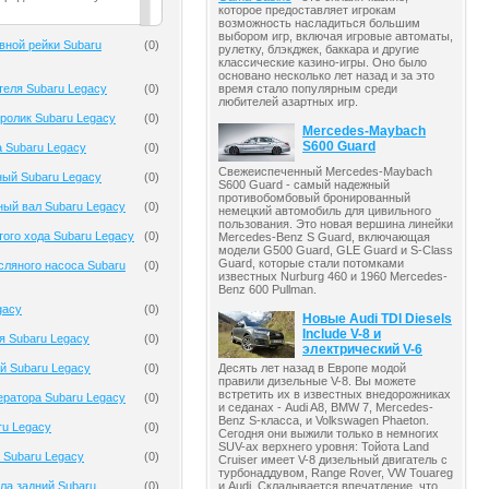
которое предоставляет игрокам
возможность насладиться большим
выбором игр, включая игровые автоматы,
вной рейки Subaru
(
0
)
рулетку, блэкджек, баккара и другие
классические казино-игры. Оно было
основано несколько лет назад и за это
теля Subaru Legacy
(
0
)
время стало популярным среди
любителей азартных игр.
ролик Subaru Legacy
(
0
)
Mercedes-Maybach
S600 Guard
 Subaru Legacy
(
0
)
Свежеиспеченный Mercedes-Maybach
ный Subaru Legacy
(
0
)
S600 Guard - самый надежный
противобомбовый бронированный
ый вал Subaru Legacy
(
0
)
немецкий автомобиль для цивильного
пользования. Это новая вершина линейки
того хода Subaru Legacy
(
0
)
Mercedes-Benz S Guard, включающая
модели G500 Guard, GLE Guard и S-Class
Guard, которые стали потомками
ляного насоса Subaru
(
0
)
известных Nurburg 460 и 1960 Mercedes-
Benz 600 Pullman.
gacy
(
0
)
Новые Audi TDI Diesels
Include V-8 и
я Subaru Legacy
(
0
)
электрический V-6
Десять лет назад в Европе модой
й Subaru Legacy
(
0
)
правили дизельные V-8. Вы можете
встретить их в известных внедорожниках
ератора Subaru Legacy
(
0
)
и седанах - Audi A8, BMW 7, Mercedes-
Benz S-класса, и Volkswagen Phaeton.
ru Legacy
(
0
)
Сегодня они выжили только в немногих
SUV-ах верхнего уровня: Тойота Land
 Subaru Legacy
(
0
)
Cruiser имеет V-8 дизельный двигатель с
турбонаддувом, Range Rover, VW Touareg
и Audi. Складывается впечатление, что
ла задний Subaru
(
0
)