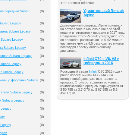
этот сегмент обречен.
Удивительный Renault
ла передний Subaru
(
0
)
Alpine
Subaru Legacy
(
0
)
Долгожданный спорткар Alpine появился
на автосалоне в Монако в начале этой
вала Subaru Legacy
(
0
)
недели и готовится к продаже в 2017 году.
Создатели этого Renault утверждают, что
 Subaru Legacy
(
0
)
он способен разогнаться на 0-62 миль в
час менее чем за 4,5 секунды, во многом
благодаря своему облегченному
на Subaru Legacy
(
0
)
двигателю.
емная Subaru Legacy
(
0
)
Infiniti Q70 с V6, V8 и
гибридом в 2016
Subaru Legacy
(
0
)
Роскошный седан
Infiniti
Q70 2016 года -
 Subaru Legacy
(
0
)
ранее известный как M35/ M45, на
сегодняшний день уже выставлен на
кольцо форсунки Subaru
(
0
)
продажу. Стоимость девяти основных
комплектаций в среднем варьируется от
$ 50 755 за 3,7 Q70 до $ 67 955 за 5.6
гателя Subaru Legacy
(
0
)
AWD Q70.
и Subaru Legacy
(
0
)
 Legacy
(
0
)
acy
(
0
)
 Legacy
(
0
)
gacy
(
0
)