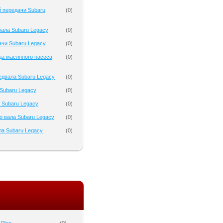
 передачи Subaru
(
0
)
ала Subaru Legacy
(
0
)
чи Subaru Legacy
(
0
)
да масляного насоса
(
0
)
двала Subaru Legacy
(
0
)
Subaru Legacy
(
0
)
 Subaru Legacy
(
0
)
о вала Subaru Legacy
(
0
)
а Subaru Legacy
(
0
)