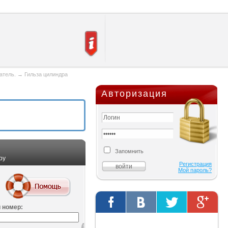
атель.
→
Гильза цилиндра
Авторизация
Запомнить
ру
Регистрация
Мой пароль?
 номер:
Твиты от @AutOriginalShop