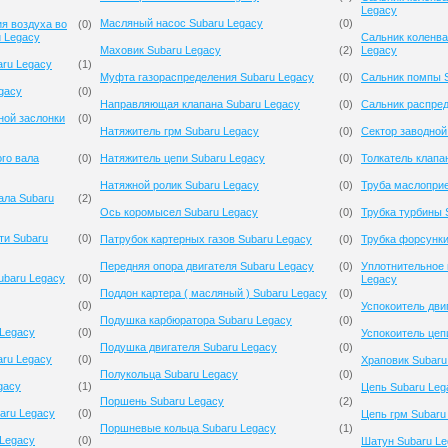
Legacy
Масляный насос Subaru Legacy
(
0
)
я воздуха во
(
0
)
u Legacy
Сальник коленва
Маховик Subaru Legacy
(
2
)
Legacy
aru Legacy
(
1
)
Муфта газораспределения Subaru Legacy
(
0
)
Сальник помпы 
gacy
(
0
)
Направляющая клапана Subaru Legacy
(
0
)
Сальник распред
ной заслонки
(
0
)
Натяжитель грм Subaru Legacy
(
0
)
Сектор заводной
го вала
(
0
)
Натяжитель цепи Subaru Legacy
(
0
)
Толкатель клапа
Натяжной ролик Subaru Legacy
(
0
)
Труба маслопри
ала Subaru
(
2
)
Ось коромысел Subaru Legacy
(
0
)
Трубка турбины 
ти Subaru
(
0
)
Патрубок картерных газов Subaru Legacy
(
0
)
Трубка форсунки
Передняя опора двигателя Subaru Legacy
(
0
)
Уплотнительное 
ubaru Legacy
(
0
)
Legacy
Поддон картера ( масляный ) Subaru Legacy
(
0
)
(
0
)
Успокоитель дви
Подушка карбюратора Subaru Legacy
(
0
)
Legacy
(
0
)
Успокоитель цеп
Подушка двигателя Subaru Legacy
(
0
)
ru Legacy
(
0
)
Храповик Subaru
Полукольца Subaru Legacy
(
0
)
gacy
(
1
)
Цепь Subaru Leg
Поршень Subaru Legacy
(
2
)
aru Legacy
(
0
)
Цепь грм Subaru
Поршневые кольца Subaru Legacy
(
1
)
 Legacy
(
0
)
Шатун Subaru Le