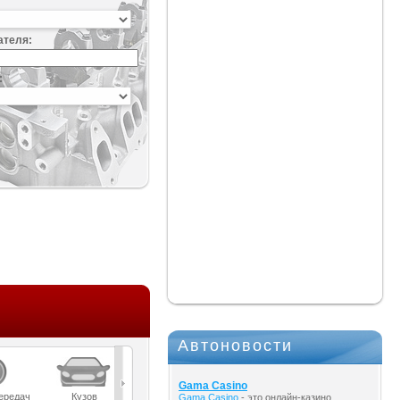
ателя:
:
Автоновости
Gama Casino
ередач
Кузов
Масла
Мост
Подвеска
Gama Casino
- это онлайн-казино,