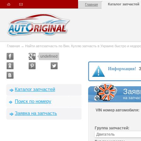
Каталог запчастей
Главная
Главная
→
Найти автозапчасть по Вин. Куплю запчасть в Украине быстро и недорого
undefined
З
Информация!
Каталог запчастей
Заяв
на запчас
Поиск по номеру
VIN номер автомобиля:
Заявка на запчасть
Группа запчастей: