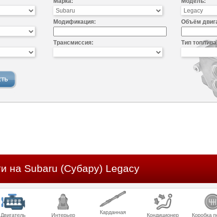
Марка:
Модель:
Модификация:
Объём двиг
Трансмиссия:
Тип топлива
и на Subaru (Субару) Legacy
Карданная
Двигатель
Интерьер
Кондиционер
Коробка п