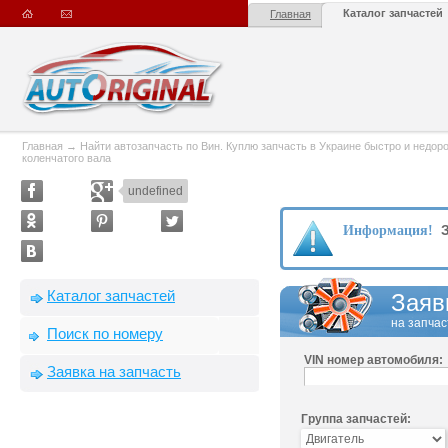
Каталог запчастей
Главная
Главная
→
Найти автозапчасть по Вин. Куплю запчасть в Украине быстро и недорого
коленчатого вала
undefined
З
Информация!
Каталог запчастей
Заяв
на запчас
Поиск по номеру
VIN номер автомобиля:
Заявка на запчасть
Группа запчастей: