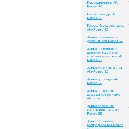
Гидронатяжитель Alfa-
(
Romeo SZ
Гильза цилиндра Alfa-
(
Romeo SZ
Головка блока цилиндров
(
Alfa-Romeo SZ
Датчик абсолютного
(
давления Alfa-Romeo SZ
Датчик абсолютного
(
давления воздуха во
впускном коллекторе Alfa-
Romeo SZ
Датчик давления масла
(
Alfa-Romeo SZ
Датчик детонации Alfa-
(
Romeo SZ
Датчик положения
(
дроссельной заслонки
Alfa-Romeo SZ
Датчик положения
(
коленчатого вала Alfa-
Romeo SZ
Датчик положения
(
распредвала Alfa-Romeo
SZ