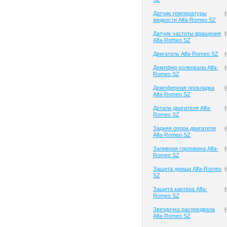
Датчик температуры
(
жидкости Alfa-Romeo SZ
Датчик частоты вращения
(
Alfa-Romeo SZ
Двигатель Alfa-Romeo SZ
(
Демпфер коленвала Alfa-
(
Romeo SZ
Демпферная прокладка
(
Alfa-Romeo SZ
Детали двигателя Alfa-
(
Romeo SZ
Задняя опора двигателя
(
Alfa-Romeo SZ
Заливная горловина Alfa-
(
Romeo SZ
Защита днища Alfa-Romeo
(
SZ
Защита картера Alfa-
(
Romeo SZ
Звездочка распредвала
(
Alfa-Romeo SZ