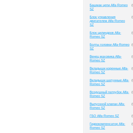
Башмак цепи Alfa-Romeo
(
SZ
Блок управления
(
двигателем Alfa-Romeo
SZ
Блок цилиндров Alfa-
(
Romeo SZ
Болты головки Alfa-Romeo
(
SZ
Венец маховика Alfa-
(
Romeo SZ
Вкладыши коренные Alfa-
(
Romeo SZ
Вкладыши шатунные Alfa-
(
Romeo SZ
Воздушный патрубок Alfa-
(
Romeo SZ
Выпускной клапан Alfa-
(
Romeo SZ
ГБО Alfa-Romeo SZ
(
Гидрокомпенсатор Alfa-
(
Romeo SZ