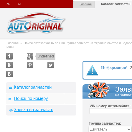
Каталог запчастей
Главная
Главная
→
Найти автозапчасть по Вин. Куплю запчасть в Украине быстро и недорого
цепи
undefined
З
Информация!
Каталог запчастей
Заяв
на запчас
Поиск по номеру
VIN номер автомобиля:
Заявка на запчасть
Группа запчастей: