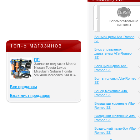
Вспомогательные
системы
Башмак цепи Alfa-Romeo
(
SZ
Топ-5 магазинов
Блок управления
(
двигателем Alfa-Romeo
SZ
ПП
Запчасти под заказ Mazda
Блок цилиндров Alfa-
(
Nissan Toyota Lexus
Romeo SZ
Mitsubishi Subaru Honda
VW Audi Mercedes SKODA
Болты головки Alfa-Romeo
(
SZ
Все продавцы
Венец маховика Alfa-
(
Romeo SZ
Блэк-лист продавцов
Вкладыши коренные Alfa-
(
Romeo SZ
Вкладыши шатунные Alfa-
(
Romeo SZ
Воздушный патрубок Alfa-
(
Romeo SZ