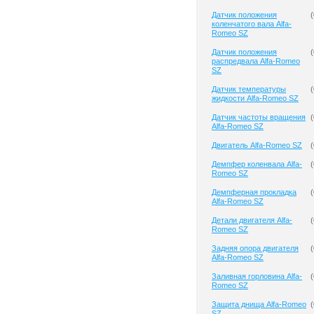
Датчик положения
(
коленчатого вала Alfa-
Romeo SZ
Датчик положения
(
распредвала Alfa-Romeo
SZ
Датчик температуры
(
жидкости Alfa-Romeo SZ
Датчик частоты вращения
(
Alfa-Romeo SZ
Двигатель Alfa-Romeo SZ
(
Демпфер коленвала Alfa-
(
Romeo SZ
Демпферная прокладка
(
Alfa-Romeo SZ
Детали двигателя Alfa-
(
Romeo SZ
Задняя опора двигателя
(
Alfa-Romeo SZ
Заливная горловина Alfa-
(
Romeo SZ
Защита днища Alfa-Romeo
(
SZ