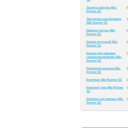
Защита картера Alfa-
(
Romeo SZ
Звездочка распредвала
(
Alfa-Romeo SZ
Камера сапуна Alfa-
(
Romeo SZ
Клапан впускной Alfa-
(
Romeo SZ
Клапан регулировки
(
газораспределения Alfa-
Romeo SZ
Клапанная крышка Alfa-
(
Romeo SZ
Коленвал Alfa-Romeo SZ
(
Комплект грм Alfa-Romeo
(
SZ
Компрессор клапана Alfa-
(
Romeo SZ