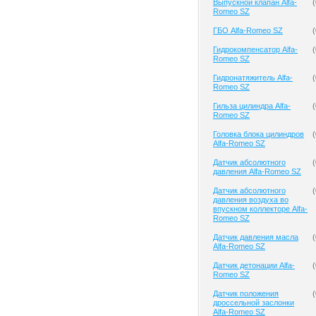
Выпускной клапан Alfa-
(
Romeo SZ
ГБО Alfa-Romeo SZ
(
Гидрокомпенсатор Alfa-
(
Romeo SZ
Гидронатяжитель Alfa-
(
Romeo SZ
Гильза цилиндра Alfa-
(
Romeo SZ
Головка блока цилиндров
(
Alfa-Romeo SZ
Датчик абсолютного
(
давления Alfa-Romeo SZ
Датчик абсолютного
(
давления воздуха во
впускном коллекторе Alfa-
Romeo SZ
Датчик давления масла
(
Alfa-Romeo SZ
Датчик детонации Alfa-
(
Romeo SZ
Датчик положения
(
дроссельной заслонки
Alfa-Romeo SZ