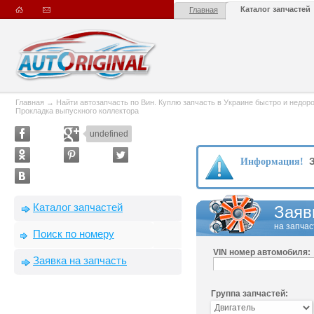
Каталог запчастей
Главная
Главная
→
Найти автозапчасть по Вин. Куплю запчасть в Украине быстро и недорого
Прокладка выпускного коллектора
undefined
З
Информация!
Каталог запчастей
Заяв
на запчас
Поиск по номеру
VIN номер автомобиля:
Заявка на запчасть
Группа запчастей: