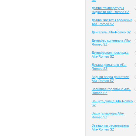
Датчик температуры
(
жидкости Alfa-Romeo SZ
Датчик частоты вращения
(
Alfa-Romeo SZ
Двигатель Alfa-Romeo SZ
(
Демпфер коленвала Alfa-
(
Romeo SZ
Демпферная прокладка
(
Alfa-Romeo SZ
Детали двигателя Alfa-
(
Romeo SZ
Задняя опора двигателя
(
Alfa-Romeo SZ
Заливная горловина Alfa-
(
Romeo SZ
Защита днища Alfa-Romeo
(
SZ
Защита картера Alfa-
(
Romeo SZ
Звездочка распредвала
(
Alfa-Romeo SZ