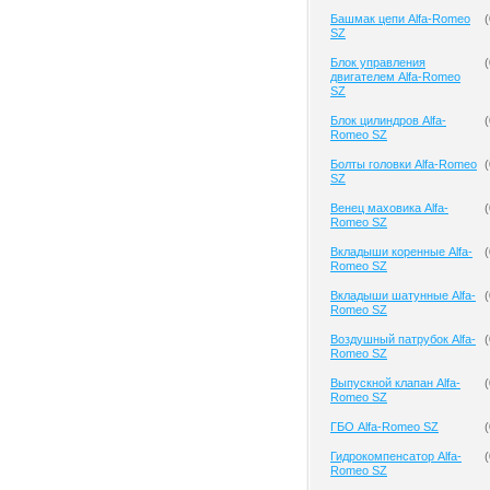
Башмак цепи Alfa-Romeo
(
SZ
Блок управления
(
двигателем Alfa-Romeo
SZ
Блок цилиндров Alfa-
(
Romeo SZ
Болты головки Alfa-Romeo
(
SZ
Венец маховика Alfa-
(
Romeo SZ
Вкладыши коренные Alfa-
(
Romeo SZ
Вкладыши шатунные Alfa-
(
Romeo SZ
Воздушный патрубок Alfa-
(
Romeo SZ
Выпускной клапан Alfa-
(
Romeo SZ
ГБО Alfa-Romeo SZ
(
Гидрокомпенсатор Alfa-
(
Romeo SZ