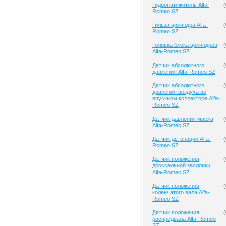
Гидронатяжитель Alfa-
(
Romeo SZ
Гильза цилиндра Alfa-
(
Romeo SZ
Головка блока цилиндров
(
Alfa-Romeo SZ
Датчик абсолютного
(
давления Alfa-Romeo SZ
Датчик абсолютного
(
давления воздуха во
впускном коллекторе Alfa-
Romeo SZ
Датчик давления масла
(
Alfa-Romeo SZ
Датчик детонации Alfa-
(
Romeo SZ
Датчик положения
(
дроссельной заслонки
Alfa-Romeo SZ
Датчик положения
(
коленчатого вала Alfa-
Romeo SZ
Датчик положения
(
распредвала Alfa-Romeo
SZ