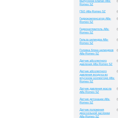
Выпускной клапан Alfa-
(
Romeo SZ
ГБО Alfa-Romeo SZ
(
Гидрокомпенсатор Alfa-
(
Romeo SZ
Гидронатяжитель Alfa-
(
Romeo SZ
Гильза цилиндра Alfa-
(
Romeo SZ
Головка блока цилиндров
(
Alfa-Romeo SZ
Датчик абсолютного
(
давления Alfa-Romeo SZ
Датчик абсолютного
(
давления воздуха во
впускном коллекторе Alfa-
Romeo SZ
Датчик давления масла
(
Alfa-Romeo SZ
Датчик детонации Alfa-
(
Romeo SZ
Датчик положения
(
дроссельной заслонки
Alfa-Romeo SZ