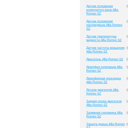
Датчик положения
(
коленчатого вала Alfa-
Romeo SZ
Датчик положения
(
распредвала Alfa-Romeo
SZ
Датчик температуры
(
жидкости Alfa-Romeo SZ
Датчик частоты вращения
(
Alfa-Romeo SZ
Двигатель Alfa-Romeo SZ
(
Демпфер коленвала Alfa-
(
Romeo SZ
Демпферная прокладка
(
Alfa-Romeo SZ
Детали двигателя Alfa-
(
Romeo SZ
Задняя опора двигателя
(
Alfa-Romeo SZ
Заливная горловина Alfa-
(
Romeo SZ
Защита днища Alfa-Romeo
(
SZ