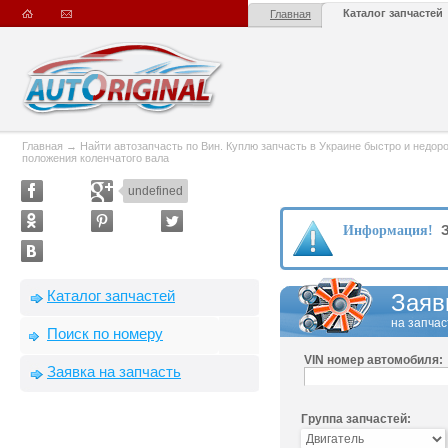
Каталог запчастей
Главная
Главная
→
Найти автозапчасть по Вин. Куплю запчасть в Украине быстро и недорого
положения коленчатого вала
undefined
З
Информация!
Каталог запчастей
Заяв
на запчас
Поиск по номеру
VIN номер автомобиля:
Заявка на запчасть
Группа запчастей: