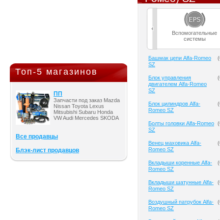
Вспомогательные
системы
Башмак цепи Alfa-Romeo
(
SZ
Топ-5 магазинов
Блок управления
(
двигателем Alfa-Romeo
SZ
ПП
Запчасти под заказ Mazda
Блок цилиндров Alfa-
(
Nissan Toyota Lexus
Romeo SZ
Mitsubishi Subaru Honda
VW Audi Mercedes SKODA
Болты головки Alfa-Romeo
(
SZ
Все продавцы
Венец маховика Alfa-
(
Romeo SZ
Блэк-лист продавцов
Вкладыши коренные Alfa-
(
Romeo SZ
Вкладыши шатунные Alfa-
(
Romeo SZ
Воздушный патрубок Alfa-
(
Romeo SZ