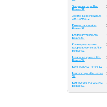
Защита картера Alfa-
(
Romeo SZ
Звездочка распредвала
(
Alfa-Romeo SZ
Камера сапуна Alfa-
(
Romeo SZ
Клапан впускной Alfa-
(
Romeo SZ
Клапан регулировки
(
газораспределения Alfa-
Romeo SZ
Клапанная крышка Alfa-
(
Romeo SZ
Коленвал Alfa-Romeo SZ
(
Комплект грм Alfa-Romeo
(
SZ
Компрессор клапана Alfa-
(
Romeo SZ