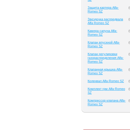
Защита картера Alfa-
(
Romeo SZ
Звездочка распредвала
(
Alfa-Romeo SZ
Камера сапуна Alfa-
(
Romeo SZ
Клапан впускной Alfa-
(
Romeo SZ
Клапан регулировки
(
газораспределения Alfa-
Romeo SZ
Клапанная крышка Alfa-
(
Romeo SZ
Коленвал Alfa-Romeo SZ
(
Комплект грм Alfa-Romeo
(
SZ
Компрессор клапана Alfa-
(
Romeo SZ