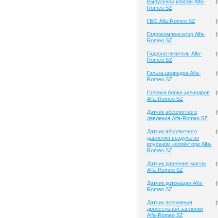
Выпускной клапан Alfa-
(
Romeo SZ
ГБО Alfa-Romeo SZ
(
Гидрокомпенсатор Alfa-
(
Romeo SZ
Гидронатяжитель Alfa-
(
Romeo SZ
Гильза цилиндра Alfa-
(
Romeo SZ
Головка блока цилиндров
(
Alfa-Romeo SZ
Датчик абсолютного
(
давления Alfa-Romeo SZ
Датчик абсолютного
(
давления воздуха во
впускном коллекторе Alfa-
Romeo SZ
Датчик давления масла
(
Alfa-Romeo SZ
Датчик детонации Alfa-
(
Romeo SZ
Датчик положения
(
дроссельной заслонки
Alfa-Romeo SZ