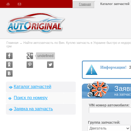
Каталог запчастей
Главная
Главная
→
Найти автозапчасть по Вин. Куплю запчасть в Украине быстро и недорого
грм
undefined
З
Информация!
Каталог запчастей
Заяв
на запчас
Поиск по номеру
VIN номер автомобиля:
Заявка на запчасть
Группа запчастей: