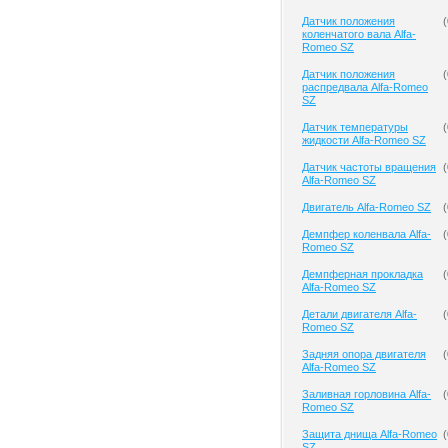
Датчик положения
(
коленчатого вала Alfa-
Romeo SZ
Датчик положения
(
распредвала Alfa-Romeo
SZ
Датчик температуры
(
жидкости Alfa-Romeo SZ
Датчик частоты вращения
(
Alfa-Romeo SZ
Двигатель Alfa-Romeo SZ
(
Демпфер коленвала Alfa-
(
Romeo SZ
Демпферная прокладка
(
Alfa-Romeo SZ
Детали двигателя Alfa-
(
Romeo SZ
Задняя опора двигателя
(
Alfa-Romeo SZ
Заливная горловина Alfa-
(
Romeo SZ
Защита днища Alfa-Romeo
(
SZ