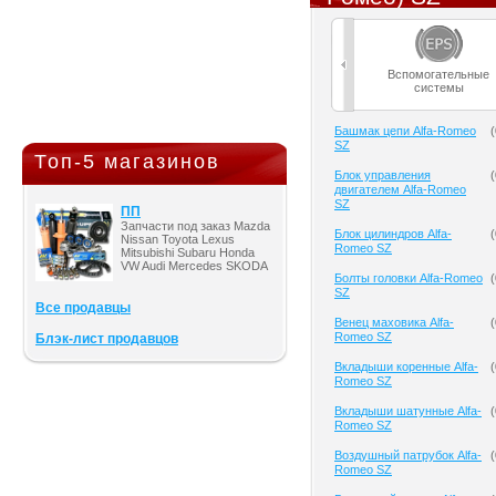
Вспомогательные
системы
Башмак цепи Alfa-Romeo
(
SZ
Топ-5 магазинов
Блок управления
(
двигателем Alfa-Romeo
SZ
ПП
Запчасти под заказ Mazda
Блок цилиндров Alfa-
(
Nissan Toyota Lexus
Romeo SZ
Mitsubishi Subaru Honda
VW Audi Mercedes SKODA
Болты головки Alfa-Romeo
(
SZ
Все продавцы
Венец маховика Alfa-
(
Romeo SZ
Блэк-лист продавцов
Вкладыши коренные Alfa-
(
Romeo SZ
Вкладыши шатунные Alfa-
(
Romeo SZ
Воздушный патрубок Alfa-
(
Romeo SZ