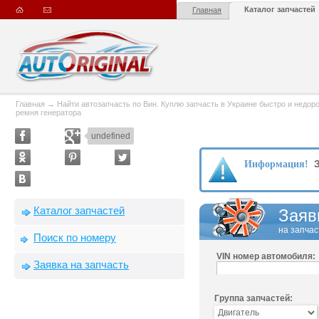
Каталог запчастей
Главная
Главная
→
Найти автозапчасть по Вин. Куплю запчасть в Украине быстро и недорого
ремня генератора
undefined
З
Информация!
Каталог запчастей
Заяв
на запчас
Поиск по номеру
VIN номер автомобиля:
Заявка на запчасть
Группа запчастей: