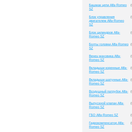
Башмак цепи Alfa-Romeo
(
SZ
Блок управления
(
двигателем Alfa-Romeo
SZ
Блок цилиндров Alfa-
(
Romeo SZ
Болты головки Alfa-Romeo
(
SZ
Венец маховика Alfa-
(
Romeo SZ
Вкладыши коренные Alfa-
(
Romeo SZ
Вкладыши шатунные Alfa-
(
Romeo SZ
Воздушный патрубок Alfa-
(
Romeo SZ
Выпускной клапан Alfa-
(
Romeo SZ
ГБО Alfa-Romeo SZ
(
Гидрокомпенсатор Alfa-
(
Romeo SZ