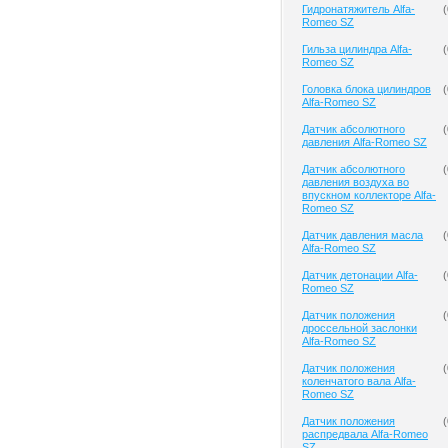
Гидронатяжитель Alfa-
(
Romeo SZ
Гильза цилиндра Alfa-
(
Romeo SZ
Головка блока цилиндров
(
Alfa-Romeo SZ
Датчик абсолютного
(
давления Alfa-Romeo SZ
Датчик абсолютного
(
давления воздуха во
впускном коллекторе Alfa-
Romeo SZ
Датчик давления масла
(
Alfa-Romeo SZ
Датчик детонации Alfa-
(
Romeo SZ
Датчик положения
(
дроссельной заслонки
Alfa-Romeo SZ
Датчик положения
(
коленчатого вала Alfa-
Romeo SZ
Датчик положения
(
распредвала Alfa-Romeo
SZ