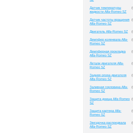
Датчик температуры
(
жидкости Alfa-Romeo SZ
Датчик частоты вращения
(
Alfa-Romeo SZ
Двигатель Alfa-Romeo SZ
(
Демпфер коленвала Alfa-
(
Romeo SZ
Демпферная прокладка
(
Alfa-Romeo SZ
Детали двигателя Alfa-
(
Romeo SZ
Задняя опора двигателя
(
Alfa-Romeo SZ
Заливная горловина Alfa-
(
Romeo SZ
Защита днища Alfa-Romeo
(
SZ
Защита картера Alfa-
(
Romeo SZ
Звездочка распредвала
(
Alfa-Romeo SZ