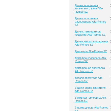
Датчик положения
(
коленчатого вала Alfa-
Romeo SZ
Датчик положения
(
распредвала Alfa-Romeo
SZ
Датчик температуры
(
жидкости Alfa-Romeo SZ
Датчик частоты вращения
(
Alfa-Romeo SZ
Двигатель Alfa-Romeo SZ
(
Демпфер коленвала Alfa-
(
Romeo SZ
Демпферная прокладка
(
Alfa-Romeo SZ
Детали двигателя Alfa-
(
Romeo SZ
Задняя опора двигателя
(
Alfa-Romeo SZ
Заливная горловина Alfa-
(
Romeo SZ
Защита днища Alfa-Romeo
(
SZ