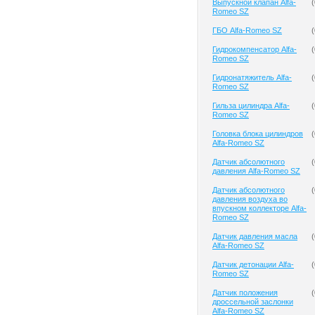
Выпускной клапан Alfa-
(
Romeo SZ
ГБО Alfa-Romeo SZ
(
Гидрокомпенсатор Alfa-
(
Romeo SZ
Гидронатяжитель Alfa-
(
Romeo SZ
Гильза цилиндра Alfa-
(
Romeo SZ
Головка блока цилиндров
(
Alfa-Romeo SZ
Датчик абсолютного
(
давления Alfa-Romeo SZ
Датчик абсолютного
(
давления воздуха во
впускном коллекторе Alfa-
Romeo SZ
Датчик давления масла
(
Alfa-Romeo SZ
Датчик детонации Alfa-
(
Romeo SZ
Датчик положения
(
дроссельной заслонки
Alfa-Romeo SZ