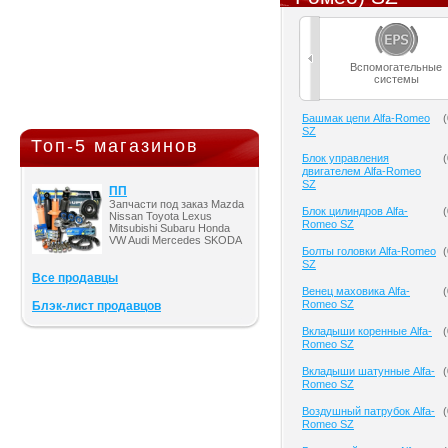
Вспомогательные
системы
Башмак цепи Alfa-Romeo
(
SZ
Топ-5 магазинов
Блок управления
(
двигателем Alfa-Romeo
SZ
ПП
Запчасти под заказ Mazda
Блок цилиндров Alfa-
(
Nissan Toyota Lexus
Romeo SZ
Mitsubishi Subaru Honda
VW Audi Mercedes SKODA
Болты головки Alfa-Romeo
(
SZ
Все продавцы
Венец маховика Alfa-
(
Romeo SZ
Блэк-лист продавцов
Вкладыши коренные Alfa-
(
Romeo SZ
Вкладыши шатунные Alfa-
(
Romeo SZ
Воздушный патрубок Alfa-
(
Romeo SZ