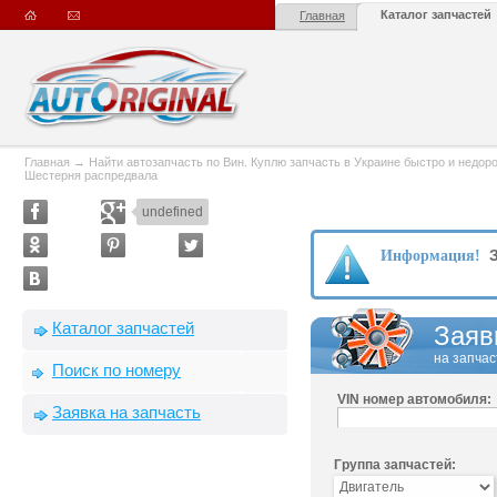
Каталог запчастей
Главная
Главная
→
Найти автозапчасть по Вин. Куплю запчасть в Украине быстро и недорого
Шестерня распредвала
undefined
З
Информация!
Каталог запчастей
Заяв
на запчас
Поиск по номеру
VIN номер автомобиля:
Заявка на запчасть
Группа запчастей: