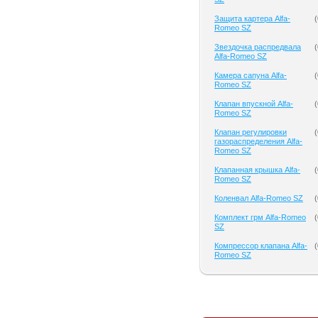
Защита картера Alfa-
(
Romeo SZ
Звездочка распредвала
(
Alfa-Romeo SZ
Камера сапуна Alfa-
(
Romeo SZ
Клапан впускной Alfa-
(
Romeo SZ
Клапан регулировки
(
газораспределения Alfa-
Romeo SZ
Клапанная крышка Alfa-
(
Romeo SZ
Коленвал Alfa-Romeo SZ
(
Комплект грм Alfa-Romeo
(
SZ
Компрессор клапана Alfa-
(
Romeo SZ