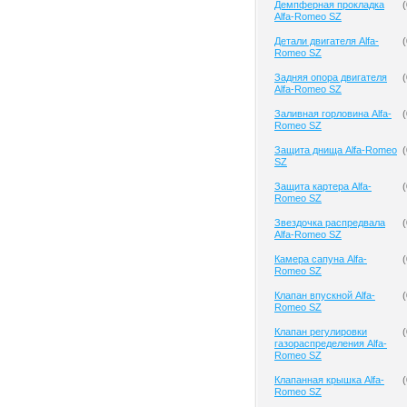
Демпферная прокладка
(
Alfa-Romeo SZ
Детали двигателя Alfa-
(
Romeo SZ
Задняя опора двигателя
(
Alfa-Romeo SZ
Заливная горловина Alfa-
(
Romeo SZ
Защита днища Alfa-Romeo
(
SZ
Защита картера Alfa-
(
Romeo SZ
Звездочка распредвала
(
Alfa-Romeo SZ
Камера сапуна Alfa-
(
Romeo SZ
Клапан впускной Alfa-
(
Romeo SZ
Клапан регулировки
(
газораспределения Alfa-
Romeo SZ
Клапанная крышка Alfa-
(
Romeo SZ