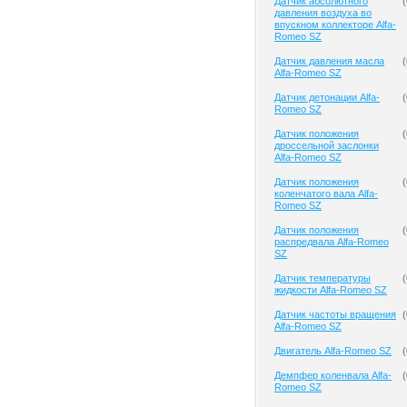
Датчик абсолютного
(
давления воздуха во
впускном коллекторе Alfa-
Romeo SZ
Датчик давления масла
(
Alfa-Romeo SZ
Датчик детонации Alfa-
(
Romeo SZ
Датчик положения
(
дроссельной заслонки
Alfa-Romeo SZ
Датчик положения
(
коленчатого вала Alfa-
Romeo SZ
Датчик положения
(
распредвала Alfa-Romeo
SZ
Датчик температуры
(
жидкости Alfa-Romeo SZ
Датчик частоты вращения
(
Alfa-Romeo SZ
Двигатель Alfa-Romeo SZ
(
Демпфер коленвала Alfa-
(
Romeo SZ