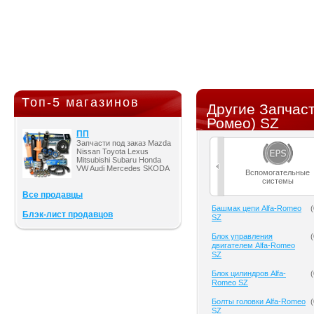
Топ-5 магазинов
Другие Запчас
Ромео) SZ
ПП
Запчасти под заказ Mazda
Nissan Toyota Lexus
Mitsubishi Subaru Honda
VW Audi Mercedes SKODA
Вспомогательные
системы
Все продавцы
Башмак цепи Alfa-Romeo
(
Блэк-лист продавцов
SZ
Блок управления
(
двигателем Alfa-Romeo
SZ
Блок цилиндров Alfa-
(
Romeo SZ
Болты головки Alfa-Romeo
(
SZ