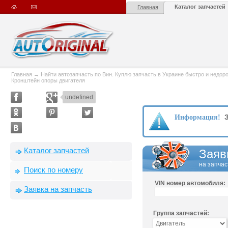
Каталог запчастей
Главная
Главная
→
Найти автозапчасть по Вин. Куплю запчасть в Украине быстро и недорого
Кронштейн опоры двигателя
undefined
З
Информация!
Каталог запчастей
Заяв
на запчас
Поиск по номеру
VIN номер автомобиля:
Заявка на запчасть
Группа запчастей: