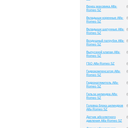
Венец маховика Alfa-
(
Romeo SZ
Вкладыши коренные Alfa-
(
Romeo SZ
Вкладыши шатунные Alfa-
(
Romeo SZ
Воздушный патрубок Alfa-
(
Romeo SZ
Выпускной клапан Alfa-
(
Romeo SZ
ГБО Alfa-Romeo SZ
(
Гидрокомпенсатор Alfa-
(
Romeo SZ
Гидронатяжитель Alfa-
(
Romeo SZ
Гильза цилиндра Alfa-
(
Romeo SZ
Головка блока цилиндров
(
Alfa-Romeo SZ
Датчик абсолютного
(
давления Alfa-Romeo SZ