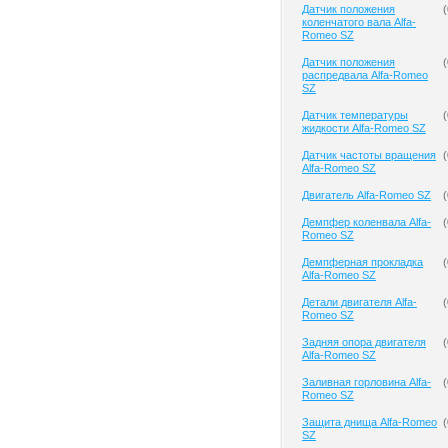
Датчик положения
(
коленчатого вала Alfa-
Romeo SZ
Датчик положения
(
распредвала Alfa-Romeo
SZ
Датчик температуры
(
жидкости Alfa-Romeo SZ
Датчик частоты вращения
(
Alfa-Romeo SZ
Двигатель Alfa-Romeo SZ
(
Демпфер коленвала Alfa-
(
Romeo SZ
Демпферная прокладка
(
Alfa-Romeo SZ
Детали двигателя Alfa-
(
Romeo SZ
Задняя опора двигателя
(
Alfa-Romeo SZ
Заливная горловина Alfa-
(
Romeo SZ
Защита днища Alfa-Romeo
(
SZ