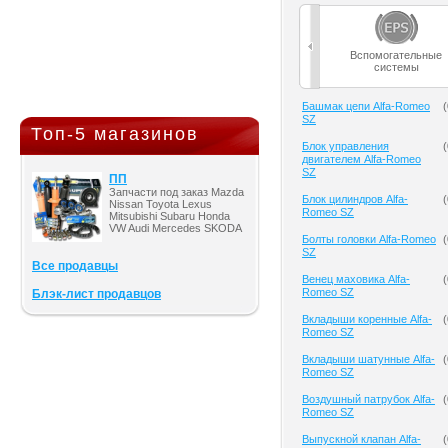
Вспомогательные
системы
Башмак цепи Alfa-Romeo
(
SZ
Топ-5 магазинов
Блок управления
(
двигателем Alfa-Romeo
SZ
ПП
Запчасти под заказ Mazda
Блок цилиндров Alfa-
(
Nissan Toyota Lexus
Romeo SZ
Mitsubishi Subaru Honda
VW Audi Mercedes SKODA
Болты головки Alfa-Romeo
(
SZ
Все продавцы
Венец маховика Alfa-
(
Romeo SZ
Блэк-лист продавцов
Вкладыши коренные Alfa-
(
Romeo SZ
Вкладыши шатунные Alfa-
(
Romeo SZ
Воздушный патрубок Alfa-
(
Romeo SZ
Выпускной клапан Alfa-
(