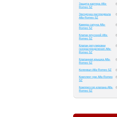
Защита картера Alfa-
(
Romeo SZ
Звездочка распредвала
(
Alfa-Romeo SZ
Камера сапуна Alfa-
(
Romeo SZ
Клапан впускной Alfa-
(
Romeo SZ
Клапан регулировки
(
газораспределения Alfa-
Romeo SZ
Клапанная крышка Alfa-
(
Romeo SZ
Коленвал Alfa-Romeo SZ
(
Комплект грм Alfa-Romeo
(
SZ
Компрессор клапана Alfa-
(
Romeo SZ