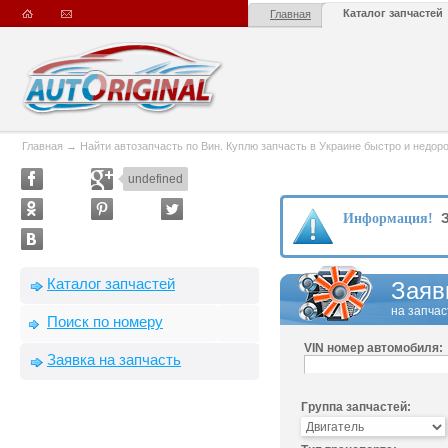
Каталог запчастей
Главная
Главная
→
Найти автозапчасть по Вин. Куплю запчасть в Украине быстро и недорого
undefined
З
Информация!
Каталог запчастей
Заяв
на запчас
Поиск по номеру
VIN номер автомобиля:
Заявка на запчасть
Группа запчастей: