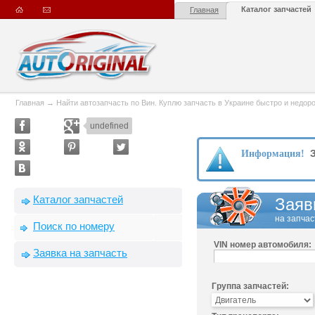
Каталог запчастей
Главная
Главная
→
Найти автозапчасть по Вин. Куплю запчасть в Украине быстро и недорого
undefined
З
Информация!
Каталог запчастей
Заяв
на запчас
Поиск по номеру
VIN номер автомобиля:
Заявка на запчасть
Группа запчастей: