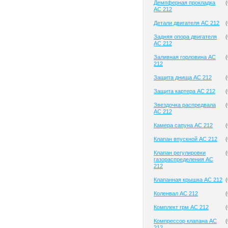
Демпферная прокладка
(
AC 212
Детали двигателя AC 212
(
Задняя опора двигателя
(
AC 212
Заливная горловина AC
(
212
Защита днища AC 212
(
Защита картера AC 212
(
Звездочка распредвала
(
AC 212
Камера сапуна AC 212
(
Клапан впускной AC 212
(
Клапан регулировки
(
газораспределения AC
212
Клапанная крышка AC 212
(
Коленвал AC 212
(
Комплект грм AC 212
(
Компрессор клапана AC
(
212