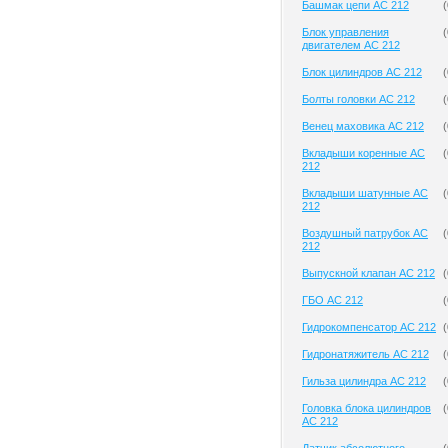
Башмак цепи AC 212
(
Блок управления
(
двигателем AC 212
Блок цилиндров AC 212
(
Болты головки AC 212
(
Венец маховика AC 212
(
Вкладыши коренные AC
(
212
Вкладыши шатунные AC
(
212
Воздушный патрубок AC
(
212
Выпускной клапан AC 212
(
ГБО AC 212
(
Гидрокомпенсатор AC 212
(
Гидронатяжитель AC 212
(
Гильза цилиндра AC 212
(
Головка блока цилиндров
(
AC 212