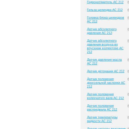
Гидронатяжитель AC 212
(
Гильза цилиндра AC 212
(
Головка блока цилиндров
(
AC 212
Датчик абсолютного
(
давления AC 212
Датчик абсолютного
(
давления воздуха во
впускном коллекторе AC
212
Датчик давления масла
(
AC 212
Датчик детонации AC 212
(
Датчик положения
(
дроссельной заслонки AC
212
Датчик положения
(
коленчатого вала AC 212
Датчик положения
(
распредвала AC 212
Датчик температуры
(
жидкости AC 212
Датчик частоты вращения
(