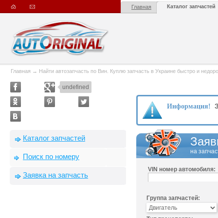
Каталог запчастей
Главная
Главная
→
Найти автозапчасть по Вин. Куплю запчасть в Украине быстро и недорого
undefined
З
Информация!
Каталог запчастей
Заяв
на запчас
Поиск по номеру
VIN номер автомобиля:
Заявка на запчасть
Группа запчастей: