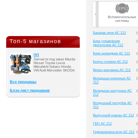
Вспомогательные
системы
Башмак цепи AC 212
(
Топ-5 магазинов
Блок управления
(
двигателем AC 212
Блок цилиндров AC 212
(
ПП
Запчасти под заказ Mazda
Болты головки AC 212
(
Nissan Toyota Lexus
Mitsubishi Subaru Honda
Венец маховика AC 212
(
VW Audi Mercedes SKODA
Вкладыши коренные AC
(
Все продавцы
212
Блэк-лист продавцов
Вкладыши шатунные AC
(
212
Воздушный патрубок AC
(
212
Выпускной клапан AC 212
(
ГБО AC 212
(
Гидрокомпенсатор AC 212
(