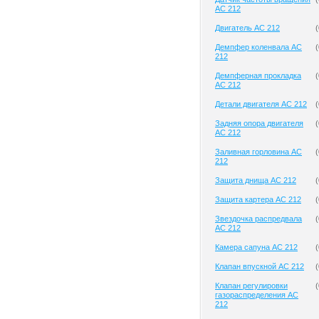
AC 212
Двигатель AC 212
(
Демпфер коленвала AC
(
212
Демпферная прокладка
(
AC 212
Детали двигателя AC 212
(
Задняя опора двигателя
(
AC 212
Заливная горловина AC
(
212
Защита днища AC 212
(
Защита картера AC 212
(
Звездочка распредвала
(
AC 212
Камера сапуна AC 212
(
Клапан впускной AC 212
(
Клапан регулировки
(
газораспределения AC
212