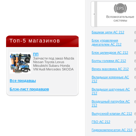
Вспомогательные
системы
Башмак цепи AC 212
(
Топ-5 магазинов
Блок управления
(
двигателем AC 212
Блок цилиндров AC 212
(
ПП
Запчасти под заказ Mazda
Болты головки AC 212
(
Nissan Toyota Lexus
Mitsubishi Subaru Honda
Венец маховика AC 212
(
VW Audi Mercedes SKODA
Вкладыши коренные AC
(
Все продавцы
212
Блэк-лист продавцов
Вкладыши шатунные AC
(
212
Воздушный патрубок AC
(
212
Выпускной клапан AC 212
(
ГБО AC 212
(
Гидрокомпенсатор AC 212
(