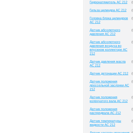
Гидронатяжитель AC 212
(
Гильза цилиндра AC 212
(
Головка блока цилиндров
(
AC 212
Датчик абсолютного
(
давления AC 212
Датчик абсолютного
(
давления воздуха во
впускном коллекторе AC
212
Датчик давления масла
(
AC 212
Датчик детонации AC 212
(
Датчик положения
(
дроссельной заслонки AC
212
Датчик положения
(
коленчатого вала AC 212
Датчик положения
(
распредвала AC 212
Датчик температуры
(
жидкости AC 212
Датчик частоты вращения
(