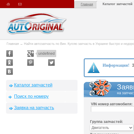
Каталог запчастей
Главная
Главная
→
Найти автозапчасть по Вин. Куплю запчасть в Украине быстро и недорого
undefined
З
Информация!
Каталог запчастей
Заяв
на запчас
Поиск по номеру
VIN номер автомобиля:
Заявка на запчасть
Группа запчастей: