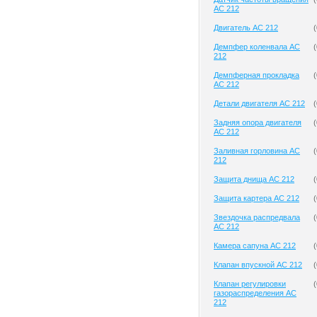
AC 212
Двигатель AC 212
(
Демпфер коленвала AC
(
212
Демпферная прокладка
(
AC 212
Детали двигателя AC 212
(
Задняя опора двигателя
(
AC 212
Заливная горловина AC
(
212
Защита днища AC 212
(
Защита картера AC 212
(
Звездочка распредвала
(
AC 212
Камера сапуна AC 212
(
Клапан впускной AC 212
(
Клапан регулировки
(
газораспределения AC
212