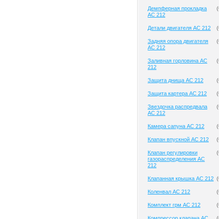
Демпферная прокладка
(
AC 212
Детали двигателя AC 212
(
Задняя опора двигателя
(
AC 212
Заливная горловина AC
(
212
Защита днища AC 212
(
Защита картера AC 212
(
Звездочка распредвала
(
AC 212
Камера сапуна AC 212
(
Клапан впускной AC 212
(
Клапан регулировки
(
газораспределения AC
212
Клапанная крышка AC 212
(
Коленвал AC 212
(
Комплект грм AC 212
(
Компрессор клапана AC
(