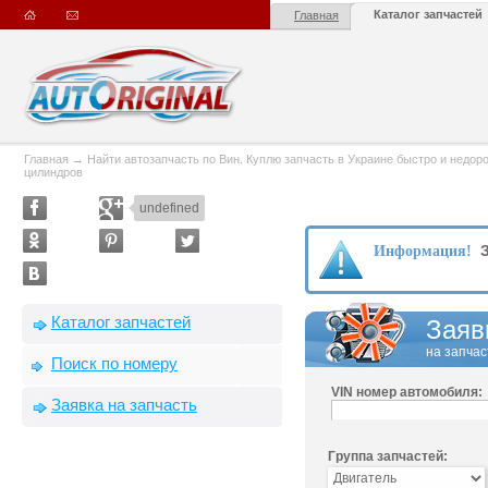
Каталог запчастей
Главная
Главная
→
Найти автозапчасть по Вин. Куплю запчасть в Украине быстро и недорого
цилиндров
undefined
З
Информация!
Каталог запчастей
Заяв
на запчас
Поиск по номеру
VIN номер автомобиля:
Заявка на запчасть
Группа запчастей: