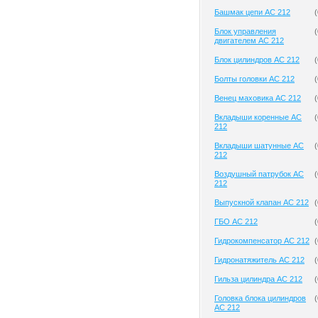
Башмак цепи AC 212
(
Блок управления
(
двигателем AC 212
Блок цилиндров AC 212
(
Болты головки AC 212
(
Венец маховика AC 212
(
Вкладыши коренные AC
(
212
Вкладыши шатунные AC
(
212
Воздушный патрубок AC
(
212
Выпускной клапан AC 212
(
ГБО AC 212
(
Гидрокомпенсатор AC 212
(
Гидронатяжитель AC 212
(
Гильза цилиндра AC 212
(
Головка блока цилиндров
(
AC 212