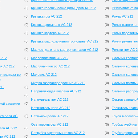
2
(
0
)
Крышка головки блока цилиндров AC 212
(
0
)
Ремкомплект ма
(
0
)
Крышка грм AC 212
(
0
)
Рокер AC 212
(
0
)
Крышка двигателя AC 212
(
0
)
Ролик натяжите
(
0
)
Крышка картера AC 212
(
0
)
Ролик паразитн
(
0
)
Крышка маслозаливной горловины AC 212
(
0
)
Ролик ремня ген
(
0
)
Маслоотделитель картерных газов AC 212
(
0
)
Ролики грм AC 2
 212
(
0
)
Маслоприемник AC 212
(
0
)
Сальник клапан
ия AC 212
(
0
)
Масляный насос AC 212
(
0
)
Сальник коленв
я воздуха во
(
0
)
Маховик AC 212
(
0
)
Сальник коленв
2
Муфта газораспределения AC 212
(
0
)
Сальник помпы 
212
(
0
)
Направляющая клапана AC 212
(
0
)
Сальник распре
(
0
)
Натяжитель грм AC 212
(
0
)
Сектор заводно
ной заслонки
(
0
)
Натяжитель цепи AC 212
(
0
)
Толкатель клапа
ого вала AC
(
0
)
Натяжной ролик AC 212
(
0
)
Труба маслопри
Ось коромысел AC 212
(
0
)
Трубка турбины
ала AC 212
(
0
)
Патрубок картерных газов AC 212
(
0
)
Трубка форсунк
ти AC 212
(
0
)