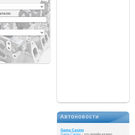
ателя:
:
Автоновости
Gama Casino
Gama Casino
- это онлайн-казино,