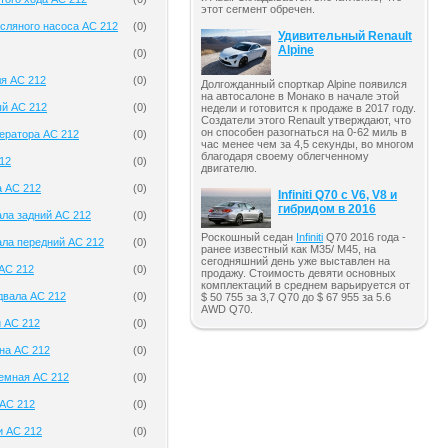
этот сегмент обречен.
сляного насоса AC 212
(
0
)
Удивительный Renault
Alpine
(
0
)
ля AC 212
(
0
)
Долгожданный спорткар Alpine появился
на автосалоне в Монако в начале этой
ый AC 212
(
0
)
недели и готовится к продаже в 2017 году.
Создатели этого Renault утверждают, что
он способен разогнаться на 0-62 миль в
ератора AC 212
(
0
)
час менее чем за 4,5 секунды, во многом
благодаря своему облегченному
12
(
0
)
двигателю.
а AC 212
(
0
)
Infiniti Q70 с V6, V8 и
гибридом в 2016
ала задний AC 212
(
0
)
Роскошный седан
Infiniti
Q70 2016 года -
ала передний AC 212
(
0
)
ранее известный как M35/ M45, на
сегодняшний день уже выставлен на
AC 212
(
0
)
продажу. Стоимость девяти основных
комплектаций в среднем варьируется от
двала AC 212
(
0
)
$ 50 755 за 3,7 Q70 до $ 67 955 за 5.6
AWD Q70.
й AC 212
(
0
)
на AC 212
(
0
)
емная AC 212
(
0
)
 AC 212
(
0
)
и AC 212
(
0
)