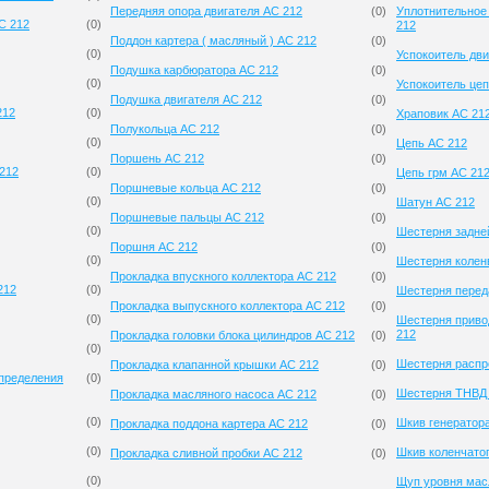
Передняя опора двигателя AC 212
(
0
)
Уплотнительное
C 212
(
0
)
212
Поддон картера ( масляный ) AC 212
(
0
)
(
0
)
Успокоитель дви
Подушка карбюратора AC 212
(
0
)
(
0
)
Успокоитель цеп
Подушка двигателя AC 212
(
0
)
212
(
0
)
Храповик AC 21
Полукольца AC 212
(
0
)
(
0
)
Цепь AC 212
Поршень AC 212
(
0
)
 212
(
0
)
Цепь грм AC 21
Поршневые кольца AC 212
(
0
)
(
0
)
Шатун AC 212
Поршневые пальцы AC 212
(
0
)
(
0
)
Шестерня задне
Поршня AC 212
(
0
)
(
0
)
Шестерня колен
Прокладка впускного коллектора AC 212
(
0
)
212
(
0
)
Шестерня перед
Прокладка выпускного коллектора AC 212
(
0
)
(
0
)
Шестерня приво
212
Прокладка головки блока цилиндров AC 212
(
0
)
(
0
)
Шестерня распр
Прокладка клапанной крышки AC 212
(
0
)
спределения
(
0
)
Шестерня ТНВД
Прокладка масляного насоса AC 212
(
0
)
(
0
)
Шкив генератор
Прокладка поддона картера AC 212
(
0
)
(
0
)
Шкив коленчатог
Прокладка сливной пробки AC 212
(
0
)
(
0
)
Щуп уровня мас