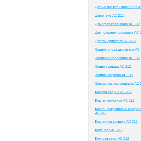
Датчик частоты вращения A
Двигатель AC 212
Демпфер коленвала AC 212
Демпферная прокладка AC 
Детали двигателя AC 212
Задняя опора двигателя AC
Заливная горловина AC 212
Защита днища AC 212
Защита картера AC 212
Звездочка распредвала AC 
Камера сапуна AC 212
Клапан впускной AC 212
Клапан регулировки газора
AC 212
Клапанная крышка AC 212
Коленвал AC 212
Комплект грм AC 212