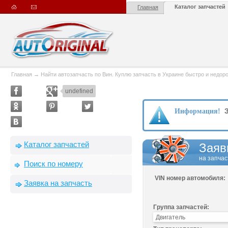
Каталог запчастей
Главная
Главная
→
Найти автозапчасть по Вин. Куплю запчасть в Украине быстро и недорого
undefined
З
Информация!
Каталог запчастей
Заяв
на запчас
Поиск по номеру
VIN номер автомобиля:
Заявка на запчасть
Группа запчастей: