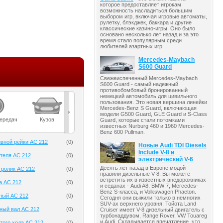
которое предоставляет игрокам
возможность насладиться большим
выбором игр, включая игровые автоматы,
рулетку, блэкджек, баккара и другие
классические казино-игры. Оно было
основано несколько лет назад и за это
время стало популярным среди
любителей азартных игр.
Mercedes-Maybach
S600 Guard
Свежеиспеченный Mercedes-Maybach
S600 Guard - самый надежный
противобомбовый бронированный
немецкий автомобиль для цивильного
пользования. Это новая вершина линейки
Mercedes-Benz S Guard, включающая
модели G500 Guard, GLE Guard и S-Class
передач
Кузов
Масла
Мост
Подвеска
Guard, которые стали потомками
известных Nurburg 460 и 1960 Mercedes-
Benz 600 Pullman.
вной рейки AC 212
(
0
)
Новые Audi TDI Diesels
Include V-8 и
теля AC 212
(
0
)
электрический V-6
Десять лет назад в Европе модой
ролик AC 212
(
0
)
правили дизельные V-8. Вы можете
встретить их в известных внедорожниках
а AC 212
(
0
)
и седанах - Audi A8, BMW 7, Mercedes-
Benz S-класса, и Volkswagen Phaeton.
ный AC 212
(
0
)
Сегодня они выжили только в немногих
SUV-ах верхнего уровня: Тойота Land
ный вал AC 212
(
0
)
Cruiser имеет V-8 дизельный двигатель с
турбонаддувом, Range Rover, VW Touareg
и Audi. Складывается впечатление, что
того хода AC 212
(
0
)