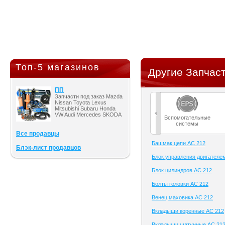
Топ-5 магазинов
Другие Запчаст
ПП
Запчасти под заказ Mazda
Nissan Toyota Lexus
Mitsubishi Subaru Honda
VW Audi Mercedes SKODA
Вспомогательные
системы
Все продавцы
Башмак цепи AC 212
Блэк-лист продавцов
Блок управления двигателе
Блок цилиндров AC 212
Болты головки AC 212
Венец маховика AC 212
Вкладыши коренные AC 212
Вкладыши шатунные AC 21