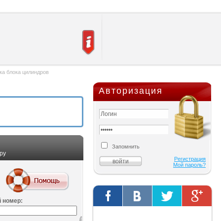
ка блока цилиндров
Авторизация
Запомнить
ру
Регистрация
Мой пароль?
 номер:
Твиты от @AutOriginalShop