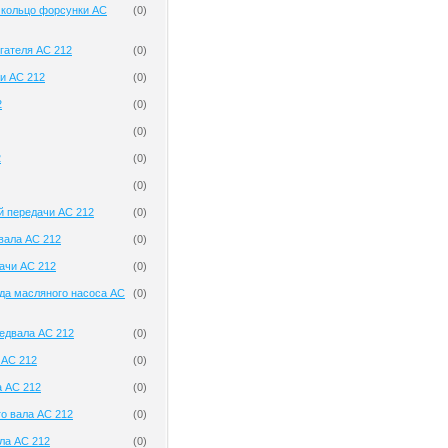
 кольцо форсунки AC
(
0
)
гателя AC 212
(
0
)
и AC 212
(
0
)
2
(
0
)
(
0
)
2
(
0
)
(
0
)
й передачи AC 212
(
0
)
вала AC 212
(
0
)
ачи AC 212
(
0
)
да масляного насоса AC
(
0
)
едвала AC 212
(
0
)
 AC 212
(
0
)
а AC 212
(
0
)
о вала AC 212
(
0
)
ла AC 212
(
0
)