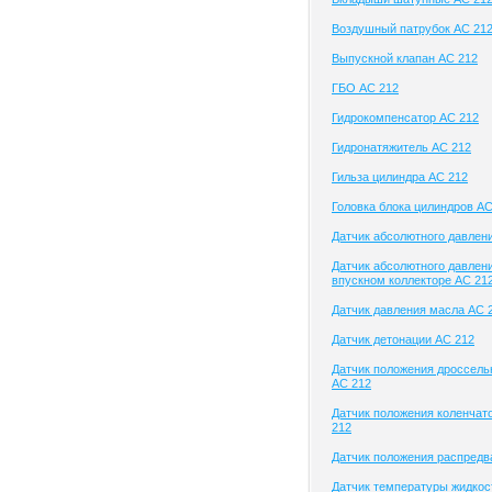
Воздушный патрубок AC 21
Выпускной клапан AC 212
ГБО AC 212
Гидрокомпенсатор AC 212
Гидронатяжитель AC 212
Гильза цилиндра AC 212
Головка блока цилиндров AC
Датчик абсолютного давлен
Датчик абсолютного давлени
впускном коллекторе AC 21
Датчик давления масла AC 
Датчик детонации AC 212
Датчик положения дроссель
AC 212
Датчик положения коленчат
212
Датчик положения распредв
Датчик температуры жидкос