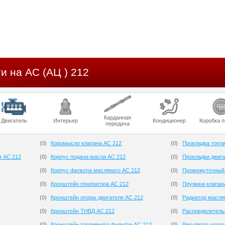
и на AC (АЦ ) 212
Карданная
Двигатель
Интерьер
Кондиционер
Коробка 
передача
(
0
)
Коромысло клапана AC 212
(
0
)
Прокладка топли
м AC 212
(
0
)
Корпус подачи масла AC 212
(
0
)
Прокладки двига
(
0
)
Корпус фильтра масляного AC 212
(
0
)
Промежуточный 
(
0
)
Кронштейн генератора AC 212
(
0
)
Пружина клапан
(
0
)
Кронштейн опоры двигателя AC 212
(
0
)
Радиатор масля
(
0
)
Кронштейн ТНВД AC 212
(
0
)
Распределитель
2
(
0
)
Кронштейн топливного фильтра AC 212
(
0
)
Регулятор холос