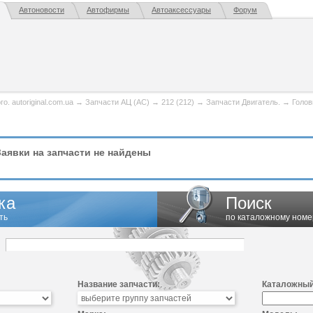
Автоновости
Автофирмы
Автоаксессуары
Форум
. autoriginal.com.ua
→
Запчасти АЦ (AC)
→
212 (212)
→
Запчасти Двигатель.
→
Голов
аявки на запчасти не найдены
ка
Поиск
ть
по каталожному номе
Название запчасти:
Каталожный